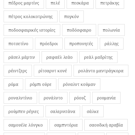
πέδρος μαρτίνς
πελέ
πεσκάρα
πετράκης
πέτρος κολοκοτρώνης
πογκόν
ποδοσφαιρικές ιστορίες
ποδόσφαιρο
πολωνία
ποτσετίνο
πρόεδροι
προπονητές
ράλλης
ράσελ μάρτιν
ραφαέλ λεάο
ρεάλ μαδρίτης
ρέιντζερς
ρίτσαρντ κονέ
ρολάντο μαντράγκορα
ρόμα
ρόμπι ούρε
ρόναλντ κούμαν
ροναλντίνιο
ρονάλντο
ρόουζ
ρουμανία
ρούμπεν ρέγιες
σαλερνιτάνα
σάλκε
σαμουέλε λόνγκο
σαμπντόρια
σαουδική αραβία