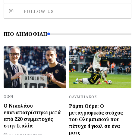
FOLLOW US
ΠΙΟ ΔΗΜΟΦΙΛΉ
ΟΦΗ
ΟΛΥΜΠΙΑΚΌΣ
Ο Νικολάου
Ρόμπι Ούρε: Ο
επαναπατρίστηκε μετά
μεταγραφικός στόχος
από 220 συμμετοχές
του Ολυμπιακού που
στην Ιταλία
πέτυχε 4 γκολ σε ένα
ματς