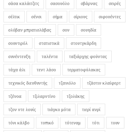
σάσα καλάιτζιτς
σασουόλο
σβάρνας
σειρές
σέλτικ
σένσι
σήμα
σίριους
σιφουέντες
σλόβαν μπρατισλάβας
σον
σουηδία
σουντιρόλ
στατιστικά
στουτγκάρδη
συνέντευξη
ταλέντα
ταξιάρχης φούντας
τάχα άλι
τεντ λάσο
τερματοφύλακας
τεχνικός διευθυντής
τζανιόλο
τζάστιν κλαίφερτ
τζένοα
τζιλαρντίνο
τζολάκης
τζον ντε λουίς
τιάγκο μότα
τιερί ανρί
τόνι κάλβο
τοπικό
τότεναμ
τότι
τουν