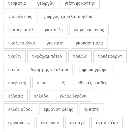
γερμανία
γεωργία
γιάννης κόντης
γιουβέντους
γιώργος χαραλαμπόγλου
γκάρι μεντέλ
γκατούζο
γκιγιέρμο όγιος
γκολντανίγκα
γκοτιέ εν
γκουαρντιόλα
γκούτι
γκράχαμ πότερ
γουλβς
γουότφορντ
δανία
δημήτρης νικολάου
δημοσιογράφοι
δουβίκας
δώνης
έζε
εθνικές ομάδες
ελβετία
ελλάδα
ελλάς βερόνα
ελλάς σύρου
εμμανουηλίδης
εμπαπέ
εμφανίσεις
έντερσον
εντιαγέ
έντιν τζέκο