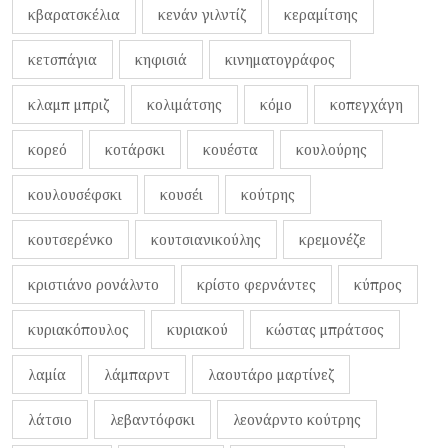
κβαρατσκέλια
κενάν γιλντίζ
κεραμίτσης
κετσπάγια
κηφισιά
κινηματογράφος
κλαμπ μπριζ
κολιμάτσης
κόμο
κοπεγχάγη
κορεό
κοτάρσκι
κουέστα
κουλούρης
κουλουσέφσκι
κουσέι
κούτρης
κουτσερένκο
κουτσιανικούλης
κρεμονέζε
κριστιάνο ρονάλντο
κρίστο φερνάντες
κύπρος
κυριακόπουλος
κυριακού
κώστας μπράτσος
λαμία
λάμπαρντ
λαουτάρο μαρτίνεζ
λάτσιο
λεβαντόφσκι
λεονάρντο κούτρης