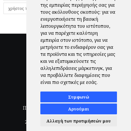
της εμπειρίας περιήγησής σας για
χρήστος τζόλης
τους ακόλουθους σκοπούς:
για να
ενεργοποιήσετε τη βασική
λειτουργικότητα του ιστότοπου
,
για να παρέχετε καλύτερη
εμπειρία στον ιστότοπο
,
για να
μετρήσετε το ενδιαφέρον σας για
τα προϊόντα και τις υπηρεσίες μας
και να εξατομικεύσετε τις
αλληλεπιδράσεις μάρκετινγκ
,
για
να προβάλλετε διαφημίσεις που
είναι πιο σχετικές με εσάς
.
Συμφωνώ
Πολιτική Απορρήτου
|
Όροι Χρήσης
|
Αρνούμαι
Ενημέρωση προτιμήσεων cookies
Αλλαγή των προτιμήσεών μου
2026
© Finale.gr All Rights Reserved