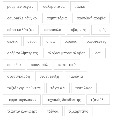
ρούμπεν ρέγιες
σαλερνιτάνα
σάλκε
σαμουέλε λόνγκο
σαμπντόρια
σαουδική αραβία
σάσα καλάιτζιτς
σασουόλο
σβάρνας
σειρές
σέλτικ
σένσι
σήμα
σίριους
σιφουέντες
σλόβαν λίμπερετς
σλόβαν μπρατισλάβας
σον
σουηδία
σουντιρόλ
στατιστικά
στουτγκάρδη
συνέντευξη
ταλέντα
ταξιάρχης φούντας
τάχα άλι
τεντ λάσο
τερματοφύλακας
τεχνικός διευθυντής
τζανιόλο
τζάστιν κλαίφερτ
τζένοα
τζιλαρντίνο