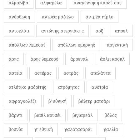
αλμαβίβα
αλφαρέλα
αναγέννηση καρδίτσας
ανόρθωση
αντρέα μαζιέλο
αντρέα πίρλο
αντσελότι
αντώνης στεργιάκης
αοξ
αποελ
απόλλων λεμεσού
απόλλων σμύρνης
αργεντινή
άρης
άρης λεμεσού
άρσεναλ
άσλει κόουλ
αστεία
αστέρας
αστράς
αταλάντα
ατλέτικο μαδρίτης
ατρόμητος
αυστρία
αφραγκολέζε
β' εθνική
βάλτερ ματσάρι
βάρντι
βασίλ κουσέι
βιγιαρεάλ
βόλος
βοσνία
γ' εθνική
γαλατασαράι
γαλλία