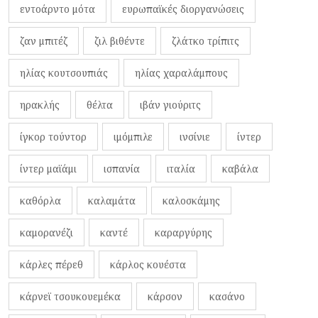
εντοάρντο μότα
ευρωπαϊκές διοργανώσεις
ζαν μπιτέζ
ζιλ βιθέντε
ζλάτκο τρίπιτς
ηλίας κουτσουπιάς
ηλίας χαραλάμπους
ηρακλής
θέλτα
ιβάν γιούριτς
ίγκορ τούντορ
ιμόμπιλε
ινσίνιε
ίντερ
ίντερ μαϊάμι
ισπανία
ιταλία
καβάλα
καθόρλα
καλαμάτα
καλοσκάμης
καμορανέζι
καντέ
καραργύρης
κάρλες πέρεθ
κάρλος κουέστα
κάρνεϊ τσουκουεμέκα
κάρσον
κασάνο