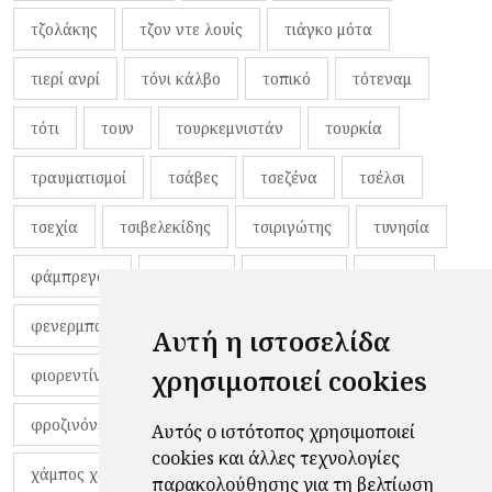
τζολάκης
τζον ντε λουίς
τιάγκο μότα
τιερί ανρί
τόνι κάλβο
τοπικό
τότεναμ
τότι
τουν
τουρκεμνιστάν
τουρκία
τραυματισμοί
τσάβες
τσεζένα
τσέλσι
τσεχία
τσιβελεκίδης
τσιριγώτης
τυνησία
φάμπρεγας
φανέλες
φαντιγκά
φαρές
φενερμπαχτσέ
φερνάντο τόρες
φίλαθλοι
Αυτή η ιστοσελίδα
χρησιμοποιεί cookies
φιορεντίνα
φιρμίνο
φρανκ ντε μπουρ
φροζινόνε
φωκικός
χαβίτο
Αυτός ο ιστότοπος χρησιμοποιεί
cookies και άλλες τεχνολογίες
χάμπος χαραλάμπους
χάρι πότερ
παρακολούθησης για τη βελτίωση