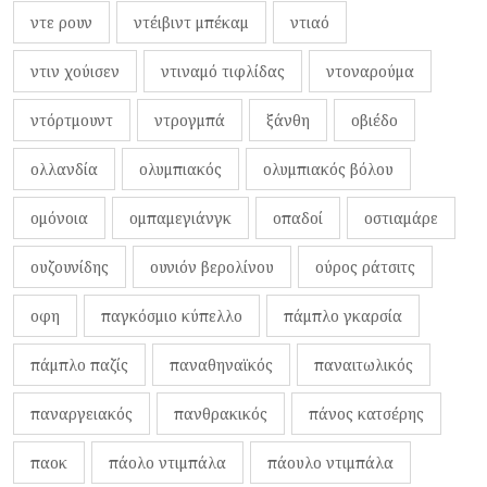
ντε ρουν
ντέιβιντ μπέκαμ
ντιαό
ντιν χούισεν
ντιναμό τιφλίδας
ντοναρούμα
ντόρτμουντ
ντρογμπά
ξάνθη
οβιέδο
ολλανδία
ολυμπιακός
ολυμπιακός βόλου
ομόνοια
ομπαμεγιάνγκ
οπαδοί
οστιαμάρε
ουζουνίδης
ουνιόν βερολίνου
ούρος ράτσιτς
οφη
παγκόσμιο κύπελλο
πάμπλο γκαρσία
πάμπλο παζίς
παναθηναϊκός
παναιτωλικός
παναργειακός
πανθρακικός
πάνος κατσέρης
παοκ
πάολο ντιμπάλα
πάουλο ντιμπάλα