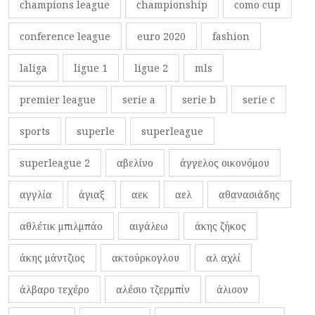
champions league
championship
como cup
conference league
euro 2020
fashion
laliga
ligue 1
ligue 2
mls
premier league
serie a
serie b
serie c
sports
superle
superleague
superleague 2
αβελίνο
άγγελος οικονόμου
αγγλία
άγιαξ
αεκ
αελ
αθανασιάδης
αθλέτικ μπιλμπάο
αιγάλεω
άκης ζήκος
άκης μάντζιος
ακτούρκογλου
αλ αχλί
άλβαρο τεχέρο
αλέσιο τζερμπίν
άλισον