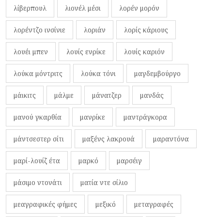
λίβερπουλ
λιονέλ μέσι
λορέν μορόν
λορέντζο ινσίνιε
λοριάν
λορίς κάριους
λουέι μπεν
λουίς ενρίκε
λουίς καριόν
λούκα μόντριτς
λούκα τόνι
μαγδεμβούργο
μάικιτς
μάλμε
μάνατζερ
μανδάς
μανού γκαρθία
μανρίκε
μαντράγκορα
μάντσεστερ σίτι
μαξένς λακρουά
μαραντόνα
μαρί-λουίζ έτα
μαρκό
μαρσέιγ
μάσιμο ντονάτι
ματία ντε σίλιο
μεαγραφικές φήμες
μεξικό
μεταγραφές