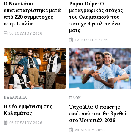
Ο Νικολάου
Ρόμπι Ούρε: Ο
επαναπατρίστηκε μετά
μεταγραφικός στόχος
από 220 συμμετοχές
του Ολυμπιακού που
στην Ιταλία
πέτυχε 4 γκολ σε ένα
ματς
30 ΙΟΥΛΊΟΥ 2026
12 ΙΟΥΛΊΟΥ 2026
ΚΑΛΑΜΆΤΑ
ΠΑΟΚ
Η νέα εμφάνιση της
Τάχα Άλι: Ο παίκτης
Καλαμάτας
φούτσαλ που θα βρεθεί
στο Μουντιάλ 2026
06 ΙΟΥΛΊΟΥ 2026
20 ΜΑΪ́ΟΥ 2026