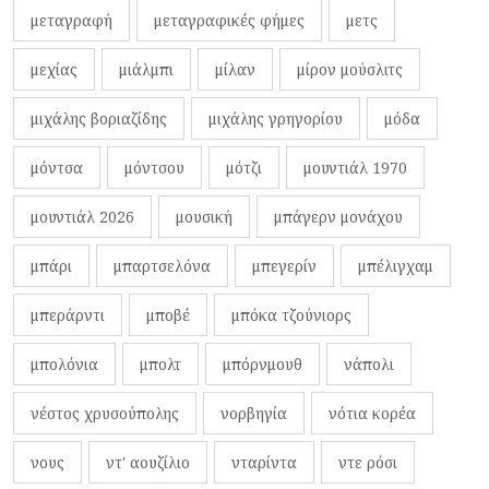
μεταγραφή
μεταγραφικές φήμες
μετς
μεχίας
μιάλμπι
μίλαν
μίρον μούσλιτς
μιχάλης βοριαζίδης
μιχάλης γρηγορίου
μόδα
μόντσα
μόντσου
μότζι
μουντιάλ 1970
μουντιάλ 2026
μουσική
μπάγερν μονάχου
μπάρι
μπαρτσελόνα
μπεγερίν
μπέλιγχαμ
μπεράρντι
μποβέ
μπόκα τζούνιορς
μπολόνια
μπολτ
μπόρνμουθ
νάπολι
νέστος χρυσούπολης
νορβηγία
νότια κορέα
νους
ντ' αουζίλιο
νταρίντα
ντε ρόσι