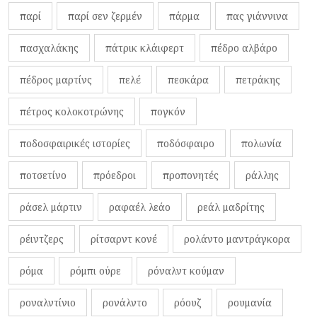
παρί
παρί σεν ζερμέν
πάρμα
πας γιάννινα
πασχαλάκης
πάτρικ κλάιφερτ
πέδρο αλβάρο
πέδρος μαρτίνς
πελέ
πεσκάρα
πετράκης
πέτρος κολοκοτρώνης
πογκόν
ποδοσφαιρικές ιστορίες
ποδόσφαιρο
πολωνία
ποτσετίνο
πρόεδροι
προπονητές
ράλλης
ράσελ μάρτιν
ραφαέλ λεάο
ρεάλ μαδρίτης
ρέιντζερς
ρίτσαρντ κονέ
ρολάντο μαντράγκορα
ρόμα
ρόμπι ούρε
ρόναλντ κούμαν
ροναλντίνιο
ρονάλντο
ρόουζ
ρουμανία