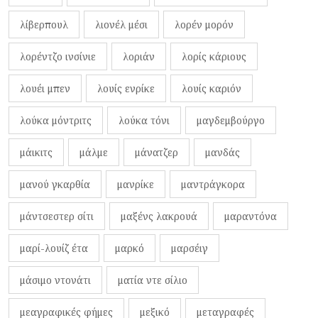
λίβερπουλ
λιονέλ μέσι
λορέν μορόν
λορέντζο ινσίνιε
λοριάν
λορίς κάριους
λουέι μπεν
λουίς ενρίκε
λουίς καριόν
λούκα μόντριτς
λούκα τόνι
μαγδεμβούργο
μάικιτς
μάλμε
μάνατζερ
μανδάς
μανού γκαρθία
μανρίκε
μαντράγκορα
μάντσεστερ σίτι
μαξένς λακρουά
μαραντόνα
μαρί-λουίζ έτα
μαρκό
μαρσέιγ
μάσιμο ντονάτι
ματία ντε σίλιο
μεαγραφικές φήμες
μεξικό
μεταγραφές