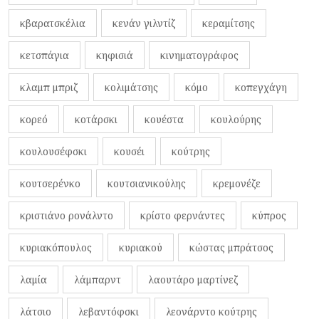
κβαρατσκέλια
κενάν γιλντίζ
κεραμίτσης
κετσπάγια
κηφισιά
κινηματογράφος
κλαμπ μπριζ
κολιμάτσης
κόμο
κοπεγχάγη
κορεό
κοτάρσκι
κουέστα
κουλούρης
κουλουσέφσκι
κουσέι
κούτρης
κουτσερένκο
κουτσιανικούλης
κρεμονέζε
κριστιάνο ρονάλντο
κρίστο φερνάντες
κύπρος
κυριακόπουλος
κυριακού
κώστας μπράτσος
λαμία
λάμπαρντ
λαουτάρο μαρτίνεζ
λάτσιο
λεβαντόφσκι
λεονάρντο κούτρης