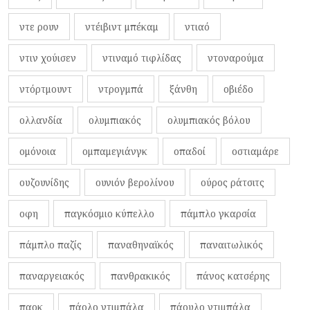
ντε ρουν
ντέιβιντ μπέκαμ
ντιαό
ντιν χούισεν
ντιναμό τιφλίδας
ντοναρούμα
ντόρτμουντ
ντρογμπά
ξάνθη
οβιέδο
ολλανδία
ολυμπιακός
ολυμπιακός βόλου
ομόνοια
ομπαμεγιάνγκ
οπαδοί
οστιαμάρε
ουζουνίδης
ουνιόν βερολίνου
ούρος ράτσιτς
οφη
παγκόσμιο κύπελλο
πάμπλο γκαρσία
πάμπλο παζίς
παναθηναϊκός
παναιτωλικός
παναργειακός
πανθρακικός
πάνος κατσέρης
παοκ
πάολο ντιμπάλα
πάουλο ντιμπάλα