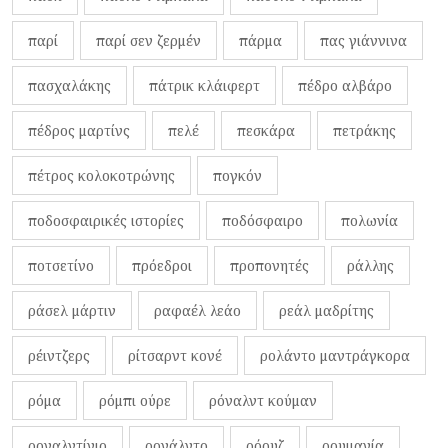
παρί
παρί σεν ζερμέν
πάρμα
πας γιάννινα
πασχαλάκης
πάτρικ κλάιφερτ
πέδρο αλβάρο
πέδρος μαρτίνς
πελέ
πεσκάρα
πετράκης
πέτρος κολοκοτρώνης
πογκόν
ποδοσφαιρικές ιστορίες
ποδόσφαιρο
πολωνία
ποτσετίνο
πρόεδροι
προπονητές
ράλλης
ράσελ μάρτιν
ραφαέλ λεάο
ρεάλ μαδρίτης
ρέιντζερς
ρίτσαρντ κονέ
ρολάντο μαντράγκορα
ρόμα
ρόμπι ούρε
ρόναλντ κούμαν
ροναλντίνιο
ρονάλντο
ρόουζ
ρουμανία