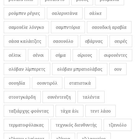
ρούμπεν ρέγιες
σαλερνιτάνα
σάλκε
σαμουέλε λόνγκο
σαμπντόρια
σαουδική αραβία
σάσα καλάιτζιτς
σασουόλο
σβάρνας
σειρές
σέλτικ
σένσι
σήμα
σίριους
σιφουέντες
σλόβαν λίμπερετς
σλόβαν μπρατισλάβας
σον
σουηδία
σουντιρόλ
στατιστικά
στουτγκάρδη
συνέντευξη
ταλέντα
ταξιάρχης φούντας
τάχα άλι
τεντ λάσο
τερματοφύλακας
τεχνικός διευθυντής
τζανιόλο
τζάστιν κλαίφερτ
τζένοα
τζιλαρντίνο