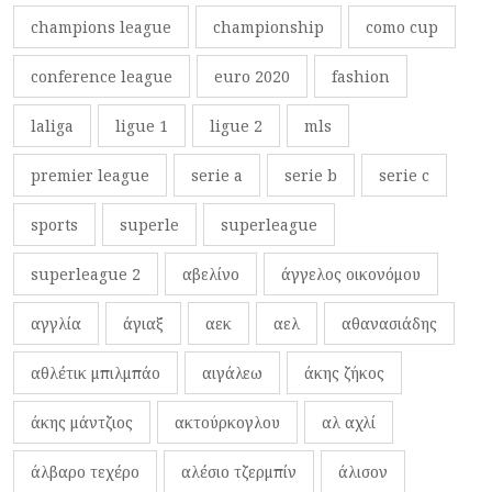
champions league
championship
como cup
conference league
euro 2020
fashion
laliga
ligue 1
ligue 2
mls
premier league
serie a
serie b
serie c
sports
superle
superleague
superleague 2
αβελίνο
άγγελος οικονόμου
αγγλία
άγιαξ
αεκ
αελ
αθανασιάδης
αθλέτικ μπιλμπάο
αιγάλεω
άκης ζήκος
άκης μάντζιος
ακτούρκογλου
αλ αχλί
άλβαρο τεχέρο
αλέσιο τζερμπίν
άλισον