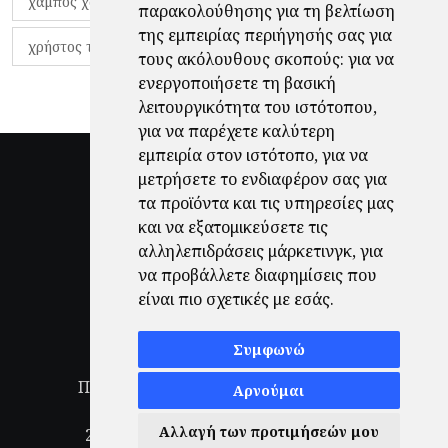
χάμπος χαραλάμπους
χάρι πότερ
παρακολούθησης για τη βελτίωση
της εμπειρίας περιήγησής σας για
χρήστος τζόλης
τους ακόλουθους σκοπούς:
για να
ενεργοποιήσετε τη βασική
λειτουργικότητα του ιστότοπου
,
για να παρέχετε καλύτερη
εμπειρία στον ιστότοπο
,
για να
μετρήσετε το ενδιαφέρον σας για
τα προϊόντα και τις υπηρεσίες μας
και να εξατομικεύσετε τις
αλληλεπιδράσεις μάρκετινγκ
,
για
να προβάλλετε διαφημίσεις που
είναι πιο σχετικές με εσάς
.
Συμφωνώ
Πολιτική Απορρήτου
|
Όροι Χρήσης
|
Αρνούμαι
Ενημέρωση προτιμήσεων cookies
Αλλαγή των προτιμήσεών μου
2026
© Finale.gr All Rights Reserved