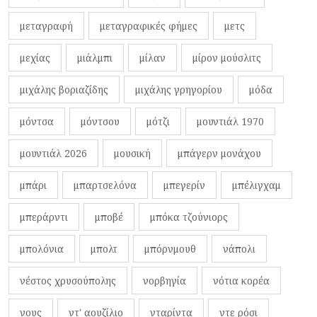
μεταγραφή
μεταγραφικές φήμες
μετς
μεχίας
μιάλμπι
μίλαν
μίρον μούσλιτς
μιχάλης βοριαζίδης
μιχάλης γρηγορίου
μόδα
μόντσα
μόντσου
μότζι
μουντιάλ 1970
μουντιάλ 2026
μουσική
μπάγερν μονάχου
μπάρι
μπαρτσελόνα
μπεγερίν
μπέλιγχαμ
μπεράρντι
μποβέ
μπόκα τζούνιορς
μπολόνια
μπολτ
μπόρνμουθ
νάπολι
νέστος χρυσούπολης
νορβηγία
νότια κορέα
νους
ντ' αουζίλιο
νταρίντα
ντε ρόσι