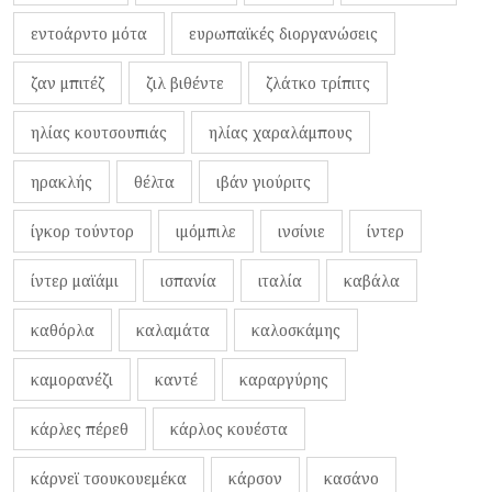
εντοάρντο μότα
ευρωπαϊκές διοργανώσεις
ζαν μπιτέζ
ζιλ βιθέντε
ζλάτκο τρίπιτς
ηλίας κουτσουπιάς
ηλίας χαραλάμπους
ηρακλής
θέλτα
ιβάν γιούριτς
ίγκορ τούντορ
ιμόμπιλε
ινσίνιε
ίντερ
ίντερ μαϊάμι
ισπανία
ιταλία
καβάλα
καθόρλα
καλαμάτα
καλοσκάμης
καμορανέζι
καντέ
καραργύρης
κάρλες πέρεθ
κάρλος κουέστα
κάρνεϊ τσουκουεμέκα
κάρσον
κασάνο