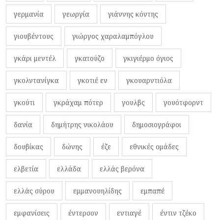
γερμανία
γεωργία
γιάννης κόντης
γιουβέντους
γιώργος χαραλαμπόγλου
γκάρι μεντέλ
γκατούζο
γκιγιέρμο όγιος
γκολντανίγκα
γκοτιέ εν
γκουαρντιόλα
γκούτι
γκράχαμ πότερ
γουλβς
γουότφορντ
δανία
δημήτρης νικολάου
δημοσιογράφοι
δουβίκας
δώνης
έζε
εθνικές ομάδες
ελβετία
ελλάδα
ελλάς βερόνα
ελλάς σύρου
εμμανουηλίδης
εμπαπέ
εμφανίσεις
έντερσον
εντιαγέ
έντιν τζέκο