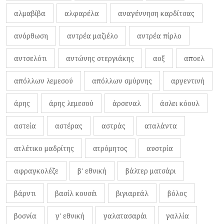
αλμαβίβα
αλφαρέλα
αναγέννηση καρδίτσας
ανόρθωση
αντρέα μαζιέλο
αντρέα πίρλο
αντσελότι
αντώνης στεργιάκης
αοξ
αποελ
απόλλων λεμεσού
απόλλων σμύρνης
αργεντινή
άρης
άρης λεμεσού
άρσεναλ
άσλει κόουλ
αστεία
αστέρας
αστράς
αταλάντα
ατλέτικο μαδρίτης
ατρόμητος
αυστρία
αφραγκολέζε
β' εθνική
βάλτερ ματσάρι
βάρντι
βασίλ κουσέι
βιγιαρεάλ
βόλος
βοσνία
γ' εθνική
γαλατασαράι
γαλλία