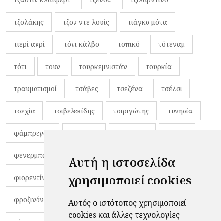
τζολάκης
τζον ντε λουίς
τιάγκο μότα
τιερί ανρί
τόνι κάλβο
τοπικό
τότεναμ
τότι
τουν
τουρκεμνιστάν
τουρκία
τραυματισμοί
τσάβες
τσεζένα
τσέλσι
τσεχία
τσιβελεκίδης
τσιριγώτης
τυνησία
φάμπρεγας
φανέλες
φαντιγκά
φαρές
φενερμπαχτσέ
φερνάντο τόρες
φίλαθλοι
Αυτή η ιστοσελίδα
χρησιμοποιεί cookies
φιορεντίνα
φιρμίνο
φρανκ ντε μπουρ
φροζινόνε
φωκικός
χαβίτο
Αυτός ο ιστότοπος χρησιμοποιεί
cookies και άλλες τεχνολογίες