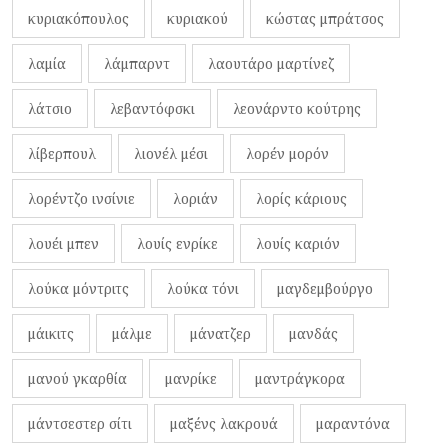
κυριακόπουλος
κυριακού
κώστας μπράτσος
λαμία
λάμπαρντ
λαουτάρο μαρτίνεζ
λάτσιο
λεβαντόφσκι
λεονάρντο κούτρης
λίβερπουλ
λιονέλ μέσι
λορέν μορόν
λορέντζο ινσίνιε
λοριάν
λορίς κάριους
λουέι μπεν
λουίς ενρίκε
λουίς καριόν
λούκα μόντριτς
λούκα τόνι
μαγδεμβούργο
μάικιτς
μάλμε
μάνατζερ
μανδάς
μανού γκαρθία
μανρίκε
μαντράγκορα
μάντσεστερ σίτι
μαξένς λακρουά
μαραντόνα