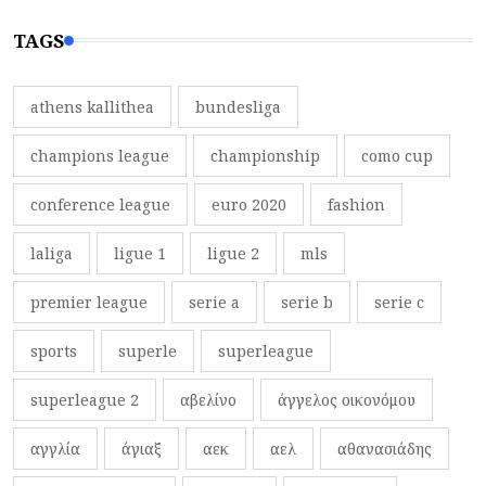
TAGS
athens kallithea
bundesliga
champions league
championship
como cup
conference league
euro 2020
fashion
laliga
ligue 1
ligue 2
mls
premier league
serie a
serie b
serie c
sports
superle
superleague
superleague 2
αβελίνο
άγγελος οικονόμου
αγγλία
άγιαξ
αεκ
αελ
αθανασιάδης