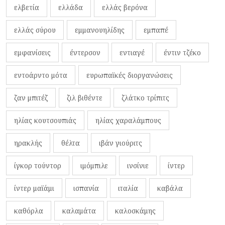
ελβετία
ελλάδα
ελλάς βερόνα
ελλάς σύρου
εμμανουηλίδης
εμπαπέ
εμφανίσεις
έντερσον
εντιαγέ
έντιν τζέκο
εντοάρντο μότα
ευρωπαϊκές διοργανώσεις
ζαν μπιτέζ
ζιλ βιθέντε
ζλάτκο τρίπιτς
ηλίας κουτσουπιάς
ηλίας χαραλάμπους
ηρακλής
θέλτα
ιβάν γιούριτς
ίγκορ τούντορ
ιμόμπιλε
ινσίνιε
ίντερ
ίντερ μαϊάμι
ισπανία
ιταλία
καβάλα
καθόρλα
καλαμάτα
καλοσκάμης