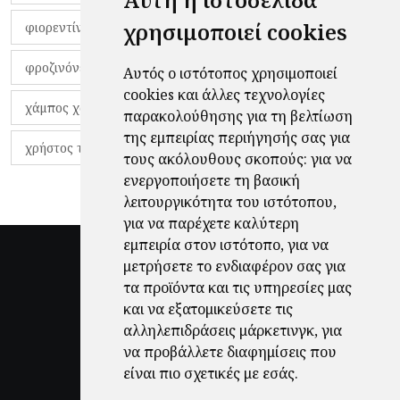
χρησιμοποιεί cookies
φιορεντίνα
φιρμίνο
φρανκ ντε μπουρ
φροζινόνε
φωκικός
χαβίτο
Αυτός ο ιστότοπος χρησιμοποιεί
cookies και άλλες τεχνολογίες
χάμπος χαραλάμπους
χάρι πότερ
παρακολούθησης για τη βελτίωση
της εμπειρίας περιήγησής σας για
χρήστος τζόλης
τους ακόλουθους σκοπούς:
για να
ενεργοποιήσετε τη βασική
λειτουργικότητα του ιστότοπου
,
για να παρέχετε καλύτερη
εμπειρία στον ιστότοπο
,
για να
μετρήσετε το ενδιαφέρον σας για
τα προϊόντα και τις υπηρεσίες μας
και να εξατομικεύσετε τις
αλληλεπιδράσεις μάρκετινγκ
,
για
να προβάλλετε διαφημίσεις που
είναι πιο σχετικές με εσάς
.