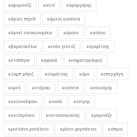
καμορανέζι
καντέ
καραργύρης
κάρλες πέρεθ
κάρλος κουέστα
κάρνεϊ τσουκουεμέκα
κάρσον
κασάνο
κβαρατσκέλια
κενάν γιλντίζ
κεραμίτσης
κετσπάγια
κηφισιά
κινηματογράφος
κλαμπ μπριζ
κολιμάτσης
κόμο
κοπεγχάγη
κορεό
κοτάρσκι
κουέστα
κουλούρης
κουλουσέφσκι
κουσέι
κούτρης
κουτσερένκο
κουτσιανικούλης
κρεμονέζε
κριστιάνο ρονάλντο
κρίστο φερνάντες
κύπρος