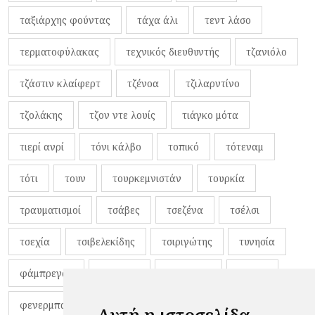
ταξιάρχης φούντας
τάχα άλι
τεντ λάσο
τερματοφύλακας
τεχνικός διευθυντής
τζανιόλο
τζάστιν κλαίφερτ
τζένοα
τζιλαρντίνο
τζολάκης
τζον ντε λουίς
τιάγκο μότα
τιερί ανρί
τόνι κάλβο
τοπικό
τότεναμ
τότι
τουν
τουρκεμνιστάν
τουρκία
τραυματισμοί
τσάβες
τσεζένα
τσέλσι
τσεχία
τσιβελεκίδης
τσιριγώτης
τυνησία
φάμπρεγας
φανέλες
φαντιγκά
φαρές
φενερμπαχτσέ
φερνάντο τόρες
φίλαθλοι
Αυτή η ιστοσελίδα