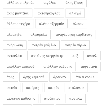
αθλέτικ μπιλμπάο
αιγάλεω
άκης ζήκος
άκης μάντζιος
ακτούρκογλου
αλ αχλί
άλβαρο τεχέρο
αλέσιο τζερμπίν
άλισον
αλμαβίβα
αλφαρέλα
αναγέννηση καρδίτσας
ανόρθωση
αντρέα μαζιέλο
αντρέα πίρλο
αντσελότι
αντώνης στεργιάκης
αοξ
αποελ
απόλλων λεμεσού
απόλλων σμύρνης
αργεντινή
άρης
άρης λεμεσού
άρσεναλ
άσλει κόουλ
αστεία
αστέρας
αστράς
αταλάντα
ατλέτικο μαδρίτης
ατρόμητος
αυστρία