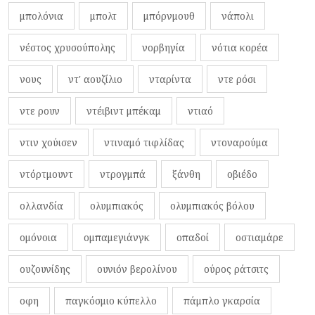
μπολόνια
μπολτ
μπόρνμουθ
νάπολι
νέστος χρυσούπολης
νορβηγία
νότια κορέα
νους
ντ' αουζίλιο
νταρίντα
ντε ρόσι
ντε ρουν
ντέιβιντ μπέκαμ
ντιαό
ντιν χούισεν
ντιναμό τιφλίδας
ντοναρούμα
ντόρτμουντ
ντρογμπά
ξάνθη
οβιέδο
ολλανδία
ολυμπιακός
ολυμπιακός βόλου
ομόνοια
ομπαμεγιάνγκ
οπαδοί
οστιαμάρε
ουζουνίδης
ουνιόν βερολίνου
ούρος ράτσιτς
οφη
παγκόσμιο κύπελλο
πάμπλο γκαρσία