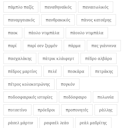
πάμπλο παζίς
παναθηναϊκός
παναιτωλικός
παναργειακός
πανθρακικός
πάνος κατσέρης
παοκ
πάολο ντιμπάλα
πάουλο ντιμπάλα
παρί
παρί σεν ζερμέν
πάρμα
πας γιάννινα
πασχαλάκης
πάτρικ κλάιφερτ
πέδρο αλβάρο
πέδρος μαρτίνς
πελέ
πεσκάρα
πετράκης
πέτρος κολοκοτρώνης
πογκόν
ποδοσφαιρικές ιστορίες
ποδόσφαιρο
πολωνία
ποτσετίνο
πρόεδροι
προπονητές
ράλλης
ράσελ μάρτιν
ραφαέλ λεάο
ρεάλ μαδρίτης