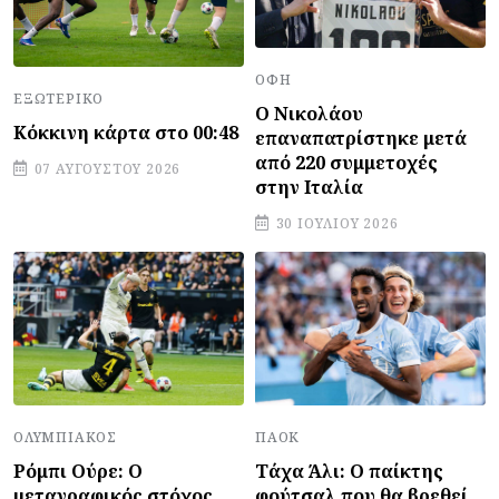
ΟΦΗ
ΕΞΩΤΕΡΙΚΌ
Ο Νικολάου
Κόκκινη κάρτα στο 00:48
επαναπατρίστηκε μετά
από 220 συμμετοχές
07 ΑΥΓΟΎΣΤΟΥ 2026
στην Ιταλία
30 ΙΟΥΛΊΟΥ 2026
ΠΑΟΚ
ΟΛΥΜΠΙΑΚΌΣ
Τάχα Άλι: Ο παίκτης
Ρόμπι Ούρε: Ο
φούτσαλ που θα βρεθεί
μεταγραφικός στόχος