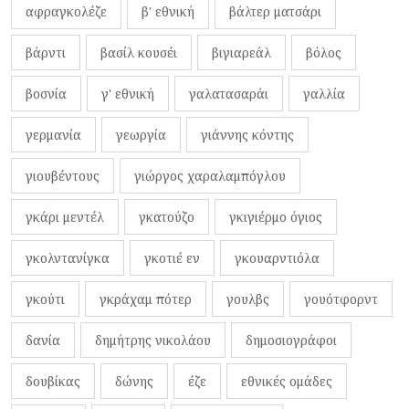
αφραγκολέζε
β' εθνική
βάλτερ ματσάρι
βάρντι
βασίλ κουσέι
βιγιαρεάλ
βόλος
βοσνία
γ' εθνική
γαλατασαράι
γαλλία
γερμανία
γεωργία
γιάννης κόντης
γιουβέντους
γιώργος χαραλαμπόγλου
γκάρι μεντέλ
γκατούζο
γκιγιέρμο όγιος
γκολντανίγκα
γκοτιέ εν
γκουαρντιόλα
γκούτι
γκράχαμ πότερ
γουλβς
γουότφορντ
δανία
δημήτρης νικολάου
δημοσιογράφοι
δουβίκας
δώνης
έζε
εθνικές ομάδες