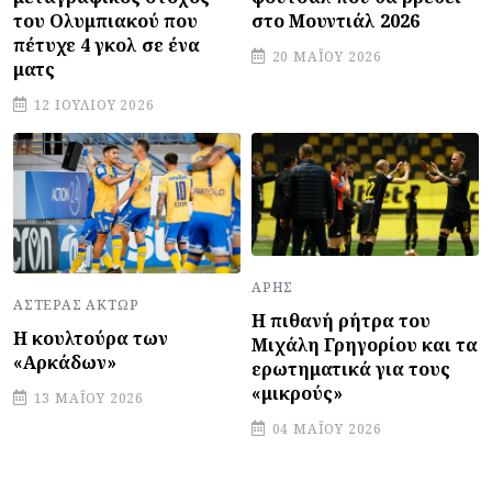
στο Μουντιάλ 2026
του Ολυμπιακού που
πέτυχε 4 γκολ σε ένα
20 ΜΑΪ́ΟΥ 2026
ματς
12 ΙΟΥΛΊΟΥ 2026
ΆΡΗΣ
ΑΣΤΈΡΑΣ ΆΚΤΩΡ
Η πιθανή ρήτρα του
Η κουλτούρα των
Μιχάλη Γρηγορίου και τα
«Αρκάδων»
ερωτηματικά για τους
«μικρούς»
13 ΜΑΪ́ΟΥ 2026
04 ΜΑΪ́ΟΥ 2026