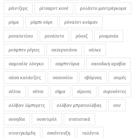
ρέιντζερς
ρίτσαρντ κονέ
ρολάντο μαντράγκορα
ρόμα
ρόμπι ούρε
ρόναλντ κούμαν
ροναλντίνιο
ρονάλντο
ρόουζ
ρουμανία
ρούμπεν ρέγιες
σαλερνιτάνα
σάλκε
σαμουέλε λόνγκο
σαμπντόρια
σαουδική αραβία
σάσα καλάιτζιτς
σασουόλο
σβάρνας
σειρές
σέλτικ
σένσι
σήμα
σίριους
σιφουέντες
σλόβαν λίμπερετς
σλόβαν μπρατισλάβας
σον
σουηδία
σουντιρόλ
στατιστικά
στουτγκάρδη
συνέντευξη
ταλέντα