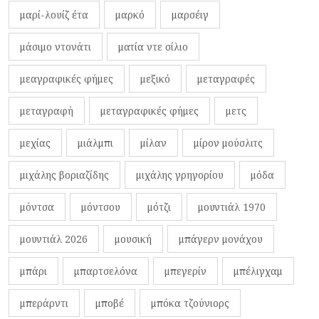
μαρί-λουίζ έτα
μαρκό
μαρσέιγ
μάσιμο ντονάτι
ματία ντε σίλιο
μεαγραφικές φήμες
μεξικό
μεταγραφές
μεταγραφή
μεταγραφικές φήμες
μετς
μεχίας
μιάλμπι
μίλαν
μίρον μούσλιτς
μιχάλης βοριαζίδης
μιχάλης γρηγορίου
μόδα
μόντσα
μόντσου
μότζι
μουντιάλ 1970
μουντιάλ 2026
μουσική
μπάγερν μονάχου
μπάρι
μπαρτσελόνα
μπεγερίν
μπέλιγχαμ
μπεράρντι
μποβέ
μπόκα τζούνιορς