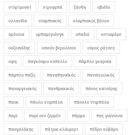
ντόρτμουντ
ντρογμπά
ξάνθη
οβιέδο
ολλανδία
ολυμπιακός
ολυμπιακός βόλου
ομόνοια
ομπαμεγιάνγκ
οπαδοί
οστιαμάρε
ουζουνίδης
ουνιόν βερολίνου
ούρος ράτσιτς
οφη
παγκόσμιο κύπελλο
πάμπλο γκαρσία
πάμπλο παζίς
παναθηναϊκός
παναιτωλικός
παναργειακός
πανθρακικός
πάνος κατσέρης
παοκ
πάολο ντιμπάλα
πάουλο ντιμπάλα
παρί
παρί σεν ζερμέν
πάρμα
πας γιάννινα
πασχαλάκης
πάτρικ κλάιφερτ
πέδρο αλβάρο