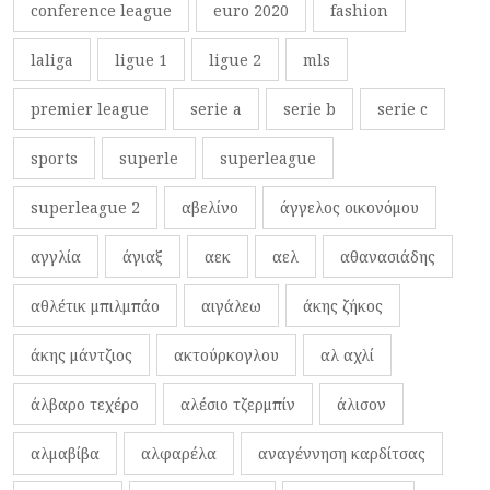
conference league
euro 2020
fashion
laliga
ligue 1
ligue 2
mls
premier league
serie a
serie b
serie c
sports
superle
superleague
superleague 2
αβελίνο
άγγελος οικονόμου
αγγλία
άγιαξ
αεκ
αελ
αθανασιάδης
αθλέτικ μπιλμπάο
αιγάλεω
άκης ζήκος
άκης μάντζιος
ακτούρκογλου
αλ αχλί
άλβαρο τεχέρο
αλέσιο τζερμπίν
άλισον
αλμαβίβα
αλφαρέλα
αναγέννηση καρδίτσας