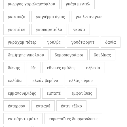
γιώργος χαραλαμπόγλου
γκάρι μεντέλ
γκατούζο
γκιγιέρμο όγιος
γκολντανίγκα
γκοτιέ εν
γκουαρντιόλα
γκούτι
γκράχαμ πότερ
γουλβς
γουότφορντ
δανία
δημήτρης νικολάου
δημοσιογράφοι
δουβίκας
δώνης
έζε
εθνικές ομάδες
ελβετία
ελλάδα
ελλάς βερόνα
ελλάς σύρου
εμμανουηλίδης
εμπαπέ
εμφανίσεις
έντερσον
εντιαγέ
έντιν τζέκο
εντοάρντο μότα
ευρωπαϊκές διοργανώσεις