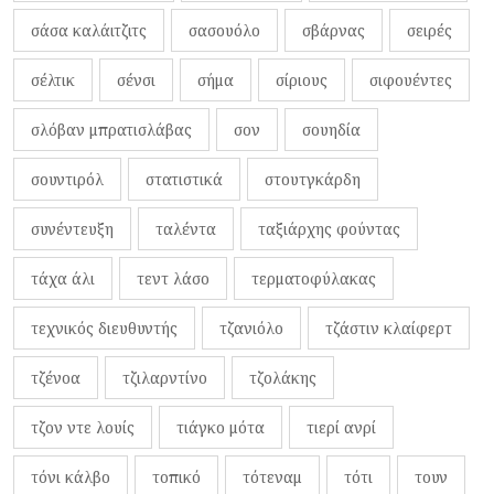
σάσα καλάιτζιτς
σασουόλο
σβάρνας
σειρές
σέλτικ
σένσι
σήμα
σίριους
σιφουέντες
σλόβαν μπρατισλάβας
σον
σουηδία
σουντιρόλ
στατιστικά
στουτγκάρδη
συνέντευξη
ταλέντα
ταξιάρχης φούντας
τάχα άλι
τεντ λάσο
τερματοφύλακας
τεχνικός διευθυντής
τζανιόλο
τζάστιν κλαίφερτ
τζένοα
τζιλαρντίνο
τζολάκης
τζον ντε λουίς
τιάγκο μότα
τιερί ανρί
τόνι κάλβο
τοπικό
τότεναμ
τότι
τουν