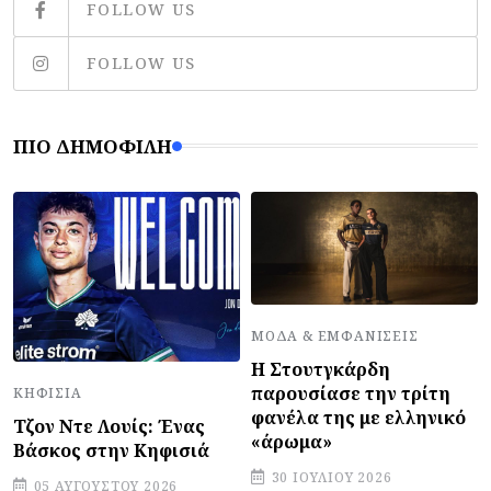
FOLLOW US
FOLLOW US
ΠΙΟ ΔΗΜΟΦΙΛΉ
ΜΌΔΑ & ΕΜΦΑΝΊΣΕΙΣ
Η Στουτγκάρδη
παρουσίασε την τρίτη
ΚΗΦΙΣΙΆ
φανέλα της με ελληνικό
Τζον Ντε Λουίς: Ένας
«άρωμα»
Βάσκος στην Κηφισιά
30 ΙΟΥΛΊΟΥ 2026
05 ΑΥΓΟΎΣΤΟΥ 2026