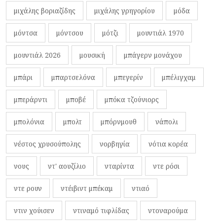
μιχάλης βοριαζίδης
μιχάλης γρηγορίου
μόδα
μόντσα
μόντσου
μότζι
μουντιάλ 1970
μουντιάλ 2026
μουσική
μπάγερν μονάχου
μπάρι
μπαρτσελόνα
μπεγερίν
μπέλιγχαμ
μπεράρντι
μποβέ
μπόκα τζούνιορς
μπολόνια
μπολτ
μπόρνμουθ
νάπολι
νέστος χρυσούπολης
νορβηγία
νότια κορέα
νους
ντ' αουζίλιο
νταρίντα
ντε ρόσι
ντε ρουν
ντέιβιντ μπέκαμ
ντιαό
ντιν χούισεν
ντιναμό τιφλίδας
ντοναρούμα