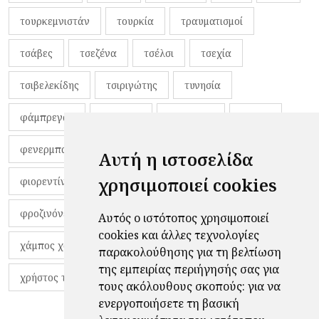
τουρκεμνιστάν
τουρκία
τραυματισμοί
τσάβες
τσεζένα
τσέλσι
τσεχία
τσιβελεκίδης
τσιριγώτης
τυνησία
φάμπρεγας
φανέλες
φαντιγκά
φαρές
φενερμπαχτσέ
φερνάντο τόρες
φίλαθλοι
Αυτή η ιστοσελίδα
χρησιμοποιεί cookies
φιορεντίνα
φιρμίνο
φρανκ ντε μπουρ
φροζινόνε
φωκικός
χαβίτο
Αυτός ο ιστότοπος χρησιμοποιεί
cookies και άλλες τεχνολογίες
χάμπος χαραλάμπους
χάρι πότερ
παρακολούθησης για τη βελτίωση
της εμπειρίας περιήγησής σας για
χρήστος τζόλης
τους ακόλουθους σκοπούς:
για να
ενεργοποιήσετε τη βασική