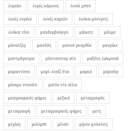
λοριάν
λορίς κάριους
λουέι μπεν
λουίς ενρίκε
λουίς καριόν
λούκα μόντριτς
λούκα τόνι
μαγδεμβούργο
μάικιτς
μάλμε
μάνατζερ
μανδάς
μανού γκαρθία
μανρίκε
μαντράγκορα
μάντσεστερ σίτι
μαξένς λακρουά
μαραντόνα
μαρί-λουίζ έτα
μαρκό
μαρσέιγ
μάσιμο ντονάτι
ματία ντε σίλιο
μεαγραφικές φήμες
μεξικό
μεταγραφές
μεταγραφή
μεταγραφικές φήμες
μετς
μεχίας
μιάλμπι
μίλαν
μίρον μούσλιτς