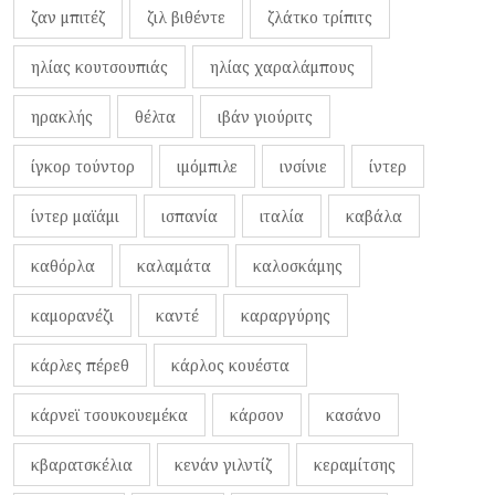
ζαν μπιτέζ
ζιλ βιθέντε
ζλάτκο τρίπιτς
ηλίας κουτσουπιάς
ηλίας χαραλάμπους
ηρακλής
θέλτα
ιβάν γιούριτς
ίγκορ τούντορ
ιμόμπιλε
ινσίνιε
ίντερ
ίντερ μαϊάμι
ισπανία
ιταλία
καβάλα
καθόρλα
καλαμάτα
καλοσκάμης
καμορανέζι
καντέ
καραργύρης
κάρλες πέρεθ
κάρλος κουέστα
κάρνεϊ τσουκουεμέκα
κάρσον
κασάνο
κβαρατσκέλια
κενάν γιλντίζ
κεραμίτσης