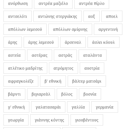
ανόρθωση
αντρέα μαζιέλο
αντρέα πίρλο
αντσελότι
αντώνης στεργιάκης
αοξ
αποελ
απόλλων λεμεσού
απόλλων σμύρνης
αργεντινή
άρης
άρης λεμεσού
άρσεναλ
άσλει κόουλ
αστεία
αστέρας
αστράς
αταλάντα
ατλέτικο μαδρίτης
ατρόμητος
αυστρία
αφραγκολέζε
β' εθνική
βάλτερ ματσάρι
βάρντι
βιγιαρεάλ
βόλος
βοσνία
γ' εθνική
γαλατασαράι
γαλλία
γερμανία
γεωργία
γιάννης κόντης
γιουβέντους