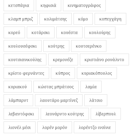
κετσπάγια
κηφισιά
κινηματογράφος
κλαμπ μπριζ
κολιμάτσης
κόμο
κοπεγχάγη
κορεό
κοτάρσκι
κουέστα
κουλούρης
κουλουσέφσκι
κούτρης
κουτσερένκο
κουτσιανικούλης
κρεμονέζε
κριστιάνο ρονάλντο
κρίστο φερνάντες
κύπρος
κυριακόπουλος
κυριακού
κώστας μπράτσος
λαμία
λάμπαρντ
λαουτάρο μαρτίνεζ
λάτσιο
λεβαντόφσκι
λεονάρντο κούτρης
λίβερπουλ
λιονέλ μέσι
λορέν μορόν
λορέντζο ινσίνιε