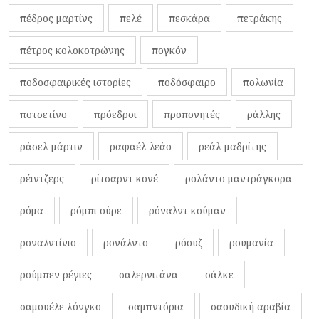
πέδρος μαρτίνς
πελέ
πεσκάρα
πετράκης
πέτρος κολοκοτρώνης
πογκόν
ποδοσφαιρικές ιστορίες
ποδόσφαιρο
πολωνία
ποτσετίνο
πρόεδροι
προπονητές
ράλλης
ράσελ μάρτιν
ραφαέλ λεάο
ρεάλ μαδρίτης
ρέιντζερς
ρίτσαρντ κονέ
ρολάντο μαντράγκορα
ρόμα
ρόμπι ούρε
ρόναλντ κούμαν
ροναλντίνιο
ρονάλντο
ρόουζ
ρουμανία
ρούμπεν ρέγιες
σαλερνιτάνα
σάλκε
σαμουέλε λόνγκο
σαμπντόρια
σαουδική αραβία