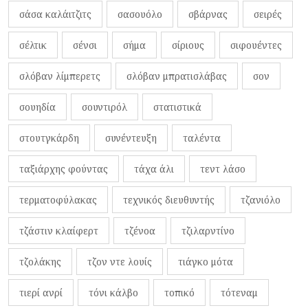
σάσα καλάιτζιτς
σασουόλο
σβάρνας
σειρές
σέλτικ
σένσι
σήμα
σίριους
σιφουέντες
σλόβαν λίμπερετς
σλόβαν μπρατισλάβας
σον
σουηδία
σουντιρόλ
στατιστικά
στουτγκάρδη
συνέντευξη
ταλέντα
ταξιάρχης φούντας
τάχα άλι
τεντ λάσο
τερματοφύλακας
τεχνικός διευθυντής
τζανιόλο
τζάστιν κλαίφερτ
τζένοα
τζιλαρντίνο
τζολάκης
τζον ντε λουίς
τιάγκο μότα
τιερί ανρί
τόνι κάλβο
τοπικό
τότεναμ