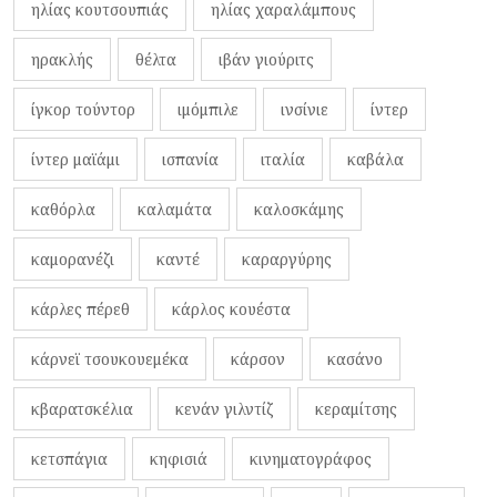
ηλίας κουτσουπιάς
ηλίας χαραλάμπους
ηρακλής
θέλτα
ιβάν γιούριτς
ίγκορ τούντορ
ιμόμπιλε
ινσίνιε
ίντερ
ίντερ μαϊάμι
ισπανία
ιταλία
καβάλα
καθόρλα
καλαμάτα
καλοσκάμης
καμορανέζι
καντέ
καραργύρης
κάρλες πέρεθ
κάρλος κουέστα
κάρνεϊ τσουκουεμέκα
κάρσον
κασάνο
κβαρατσκέλια
κενάν γιλντίζ
κεραμίτσης
κετσπάγια
κηφισιά
κινηματογράφος