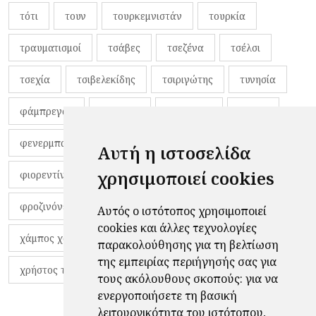
τότι
τουν
τουρκεμνιστάν
τουρκία
τραυματισμοί
τσάβες
τσεζένα
τσέλσι
τσεχία
τσιβελεκίδης
τσιριγώτης
τυνησία
φάμπρεγας
φανέλες
φαντιγκά
φαρές
φενερμπαχτσέ
φερνάντο τόρες
φίλαθλοι
Αυτή η ιστοσελίδα
χρησιμοποιεί cookies
φιορεντίνα
φιρμίνο
φρανκ ντε μπουρ
φροζινόνε
φωκικός
χαβίτο
Αυτός ο ιστότοπος χρησιμοποιεί
cookies και άλλες τεχνολογίες
χάμπος χαραλάμπους
χάρι πότερ
παρακολούθησης για τη βελτίωση
της εμπειρίας περιήγησής σας για
χρήστος τζόλης
τους ακόλουθους σκοπούς:
για να
ενεργοποιήσετε τη βασική
λειτουργικότητα του ιστότοπου
,