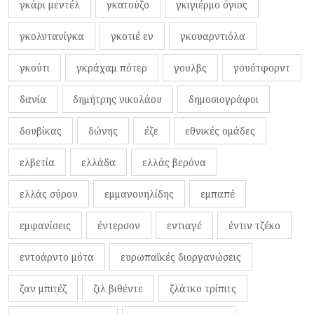
γκάρι μεντέλ
γκατούζο
γκιγιέρμο όγιος
γκολντανίγκα
γκοτιέ εν
γκουαρντιόλα
γκούτι
γκράχαμ πότερ
γουλβς
γουότφορντ
δανία
δημήτρης νικολάου
δημοσιογράφοι
δουβίκας
δώνης
έζε
εθνικές ομάδες
ελβετία
ελλάδα
ελλάς βερόνα
ελλάς σύρου
εμμανουηλίδης
εμπαπέ
εμφανίσεις
έντερσον
εντιαγέ
έντιν τζέκο
εντοάρντο μότα
ευρωπαϊκές διοργανώσεις
ζαν μπιτέζ
ζιλ βιθέντε
ζλάτκο τρίπιτς