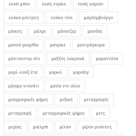
λουέι μπεν
λουίς ενρίκε
λουίς καριόν
λούκα μόντριτς
λούκα τόνι
μαγδεμβούργο
μάικιτς
μάλμε
μάνατζερ
μανδάς
μανού γκαρθία
μανρίκε
μαντράγκορα
μάντσεστερ σίτι
μαξένς λακρουά
μαραντόνα
μαρί-λουίζ έτα
μαρκό
μαρσέιγ
μάσιμο ντονάτι
ματία ντε σίλιο
μεαγραφικές φήμες
μεξικό
μεταγραφές
μεταγραφή
μεταγραφικές φήμες
μετς
μεχίας
μιάλμπι
μίλαν
μίρον μούσλιτς