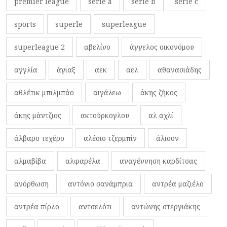
premier league
serie a
serie b
serie c
sports
superle
superleague
superleague 2
αβελίνο
άγγελος οικονόμου
αγγλία
άγιαξ
αεκ
αελ
αθανασιάδης
αθλέτικ μπιλμπάο
αιγάλεω
άκης ζήκος
άκης μάντζιος
ακτούρκογλου
αλ αχλί
άλβαρο τεχέρο
αλέσιο τζερμπίν
άλισον
αλμαβίβα
αλφαρέλα
αναγέννηση καρδίτσας
ανόρθωση
αντόνιο σανάμπρια
αντρέα μαζιέλο
αντρέα πίρλο
αντσελότι
αντώνης στεργιάκης