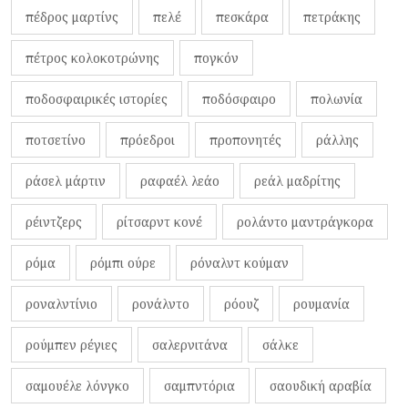
πέδρος μαρτίνς
πελέ
πεσκάρα
πετράκης
πέτρος κολοκοτρώνης
πογκόν
ποδοσφαιρικές ιστορίες
ποδόσφαιρο
πολωνία
ποτσετίνο
πρόεδροι
προπονητές
ράλλης
ράσελ μάρτιν
ραφαέλ λεάο
ρεάλ μαδρίτης
ρέιντζερς
ρίτσαρντ κονέ
ρολάντο μαντράγκορα
ρόμα
ρόμπι ούρε
ρόναλντ κούμαν
ροναλντίνιο
ρονάλντο
ρόουζ
ρουμανία
ρούμπεν ρέγιες
σαλερνιτάνα
σάλκε
σαμουέλε λόνγκο
σαμπντόρια
σαουδική αραβία