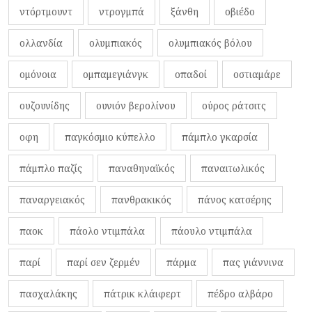
ντόρτμουντ
ντρογμπά
ξάνθη
οβιέδο
ολλανδία
ολυμπιακός
ολυμπιακός βόλου
ομόνοια
ομπαμεγιάνγκ
οπαδοί
οστιαμάρε
ουζουνίδης
ουνιόν βερολίνου
ούρος ράτσιτς
οφη
παγκόσμιο κύπελλο
πάμπλο γκαρσία
πάμπλο παζίς
παναθηναϊκός
παναιτωλικός
παναργειακός
πανθρακικός
πάνος κατσέρης
παοκ
πάολο ντιμπάλα
πάουλο ντιμπάλα
παρί
παρί σεν ζερμέν
πάρμα
πας γιάννινα
πασχαλάκης
πάτρικ κλάιφερτ
πέδρο αλβάρο