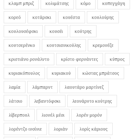
κλαμπ μπριζ
κολιμάτσης
κόμο
κοπεγχάγη
κορεό
κοτάρσκι
κουέστα
κουλούρης
κουλουσέφσκι
κουσέι
κούτρης
κουτσερένκο
κουτσιανικούλης
κρεμονέζε
κριστιάνο ρονάλντο
κρίστο φερνάντες
κύπρος
κυριακόπουλος
κυριακού
κώστας μπράτσος
λαμία
λάμπαρντ
λαουτάρο μαρτίνεζ
λάτσιο
λεβαντόφσκι
λεονάρντο κούτρης
λίβερπουλ
λιονέλ μέσι
λορέν μορόν
λορέντζο ινσίνιε
λοριάν
λορίς κάριους