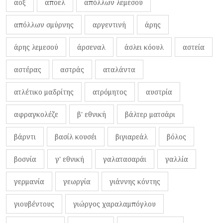
αοξ
αποελ
απόλλων λεμεσού
απόλλων σμύρνης
αργεντινή
άρης
άρης λεμεσού
άρσεναλ
άσλει κόουλ
αστεία
αστέρας
αστράς
αταλάντα
ατλέτικο μαδρίτης
ατρόμητος
αυστρία
αφραγκολέζε
β' εθνική
βάλτερ ματσάρι
βάρντι
βασίλ κουσέι
βιγιαρεάλ
βόλος
βοσνία
γ' εθνική
γαλατασαράι
γαλλία
γερμανία
γεωργία
γιάννης κόντης
γιουβέντους
γιώργος χαραλαμπόγλου