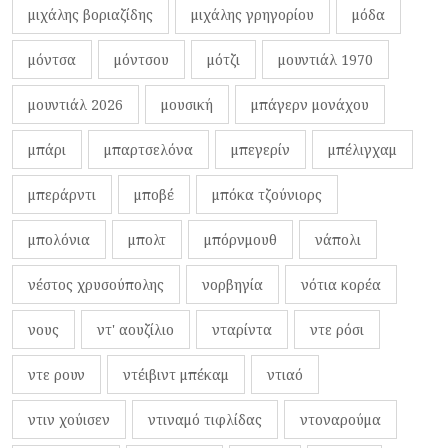
μιχάλης βοριαζίδης
μιχάλης γρηγορίου
μόδα
μόντσα
μόντσου
μότζι
μουντιάλ 1970
μουντιάλ 2026
μουσική
μπάγερν μονάχου
μπάρι
μπαρτσελόνα
μπεγερίν
μπέλιγχαμ
μπεράρντι
μποβέ
μπόκα τζούνιορς
μπολόνια
μπολτ
μπόρνμουθ
νάπολι
νέστος χρυσούπολης
νορβηγία
νότια κορέα
νους
ντ' αουζίλιο
νταρίντα
ντε ρόσι
ντε ρουν
ντέιβιντ μπέκαμ
ντιαό
ντιν χούισεν
ντιναμό τιφλίδας
ντοναρούμα