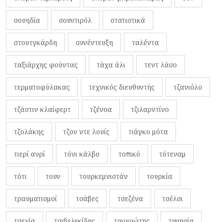
σουηδία
σουντιρόλ
στατιστικά
στουτγκάρδη
συνέντευξη
ταλέντα
ταξιάρχης φούντας
τάχα άλι
τεντ λάσο
τερματοφύλακας
τεχνικός διευθυντής
τζανιόλο
τζάστιν κλαίφερτ
τζένοα
τζιλαρντίνο
τζολάκης
τζον ντε λουίς
τιάγκο μότα
τιερί ανρί
τόνι κάλβο
τοπικό
τότεναμ
τότι
τουν
τουρκεμνιστάν
τουρκία
τραυματισμοί
τσάβες
τσεζένα
τσέλσι
τσεχία
τσιβελεκίδης
τσιριγώτης
τυνησία