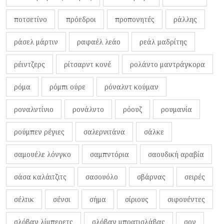
ποτσετίνο
πρόεδροι
προπονητές
ράλλης
ράσελ μάρτιν
ραφαέλ λεάο
ρεάλ μαδρίτης
ρέιντζερς
ρίτσαρντ κονέ
ρολάντο μαντράγκορα
ρόμα
ρόμπι ούρε
ρόναλντ κούμαν
ροναλντίνιο
ρονάλντο
ρόουζ
ρουμανία
ρούμπεν ρέγιες
σαλερνιτάνα
σάλκε
σαμουέλε λόνγκο
σαμπντόρια
σαουδική αραβία
σάσα καλάιτζιτς
σασουόλο
σβάρνας
σειρές
σέλτικ
σένσι
σήμα
σίριους
σιφουέντες
σλόβαν λίμπερετς
σλόβαν μπρατισλάβας
σον