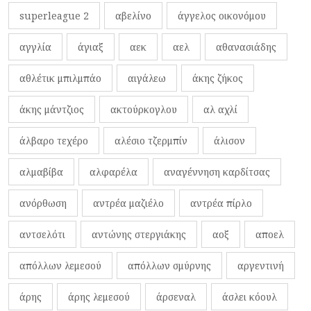
superleague 2
αβελίνο
άγγελος οικονόμου
αγγλία
άγιαξ
αεκ
αελ
αθανασιάδης
αθλέτικ μπιλμπάο
αιγάλεω
άκης ζήκος
άκης μάντζιος
ακτούρκογλου
αλ αχλί
άλβαρο τεχέρο
αλέσιο τζερμπίν
άλισον
αλμαβίβα
αλφαρέλα
αναγέννηση καρδίτσας
ανόρθωση
αντρέα μαζιέλο
αντρέα πίρλο
αντσελότι
αντώνης στεργιάκης
αοξ
αποελ
απόλλων λεμεσού
απόλλων σμύρνης
αργεντινή
άρης
άρης λεμεσού
άρσεναλ
άσλει κόουλ