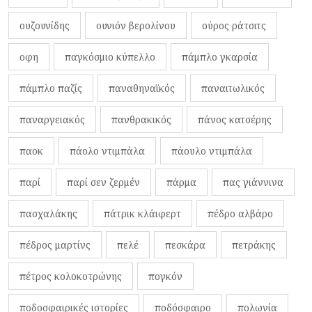
ουζουνίδης
ουνιόν βερολίνου
ούρος ράτσιτς
οφη
παγκόσμιο κύπελλο
πάμπλο γκαρσία
πάμπλο παζίς
παναθηναϊκός
παναιτωλικός
παναργειακός
πανθρακικός
πάνος κατσέρης
παοκ
πάολο ντιμπάλα
πάουλο ντιμπάλα
παρί
παρί σεν ζερμέν
πάρμα
πας γιάννινα
πασχαλάκης
πάτρικ κλάιφερτ
πέδρο αλβάρο
πέδρος μαρτίνς
πελέ
πεσκάρα
πετράκης
πέτρος κολοκοτρώνης
πογκόν
ποδοσφαιρικές ιστορίες
ποδόσφαιρο
πολωνία