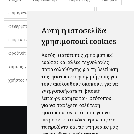
φάμπρεγας
φανέλες
φαντιγκά
φαρές
φενερμπαχτσέ
φερνάντο τόρες
φίλαθλοι
Αυτή η ιστοσελίδα
χρησιμοποιεί cookies
φιορεντίνα
φιρμίνο
φρανκ ντε μπουρ
φροζινόνε
φωκικός
χαβίτο
Αυτός ο ιστότοπος χρησιμοποιεί
cookies και άλλες τεχνολογίες
χάμπος χαραλάμπους
χάρι πότερ
παρακολούθησης για τη βελτίωση
της εμπειρίας περιήγησής σας για
χρήστος τζόλης
τους ακόλουθους σκοπούς:
για να
ενεργοποιήσετε τη βασική
λειτουργικότητα του ιστότοπου
,
για να παρέχετε καλύτερη
εμπειρία στον ιστότοπο
,
για να
μετρήσετε το ενδιαφέρον σας για
τα προϊόντα και τις υπηρεσίες μας