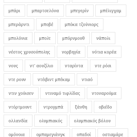
μπάρι
μπαρτσελόνα
μπεγερίν
μπέλιγχαμ
μπεράρντι
μποβέ
μπόκα τζούνιορς
μπολόνια
μπολτ
μπόρνμουθ
νάπολι
νέστος χρυσούπολης
νορβηγία
νότια κορέα
νους
ντ' αουζίλιο
νταρίντα
ντε ρόσι
ντε ρουν
ντέιβιντ μπέκαμ
ντιαό
ντιν χούισεν
ντιναμό τιφλίδας
ντοναρούμα
ντόρτμουντ
ντρογμπά
ξάνθη
οβιέδο
ολλανδία
ολυμπιακός
ολυμπιακός βόλου
ομόνοια
ομπαμεγιάνγκ
οπαδοί
οστιαμάρε