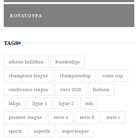
ΚΟΥΛΤΟΥΡΑ
TAGS
athens kallithea
bundesliga
champions league
championship
como cup
conference league
euro 2020
fashion
laliga
ligue 1
ligue 2
mls
premier league
serie a
serie b
serie c
sports
superle
superleague