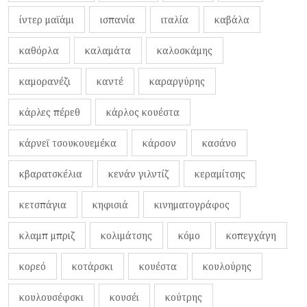
ίντερ μαϊάμι
ισπανία
ιταλία
καβάλα
καθόρλα
καλαμάτα
καλοσκάμης
καμορανέζι
καντέ
καραργύρης
κάρλες πέρεθ
κάρλος κουέστα
κάρνεϊ τσουκουεμέκα
κάρσον
κασάνο
κβαρατσκέλια
κενάν γιλντίζ
κεραμίτσης
κετσπάγια
κηφισιά
κινηματογράφος
κλαμπ μπριζ
κολιμάτσης
κόμο
κοπεγχάγη
κορεό
κοτάρσκι
κουέστα
κουλούρης
κουλουσέφσκι
κουσέι
κούτρης