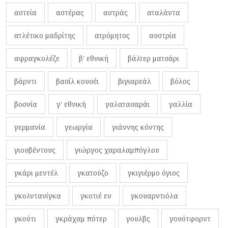
αστεία
αστέρας
αστράς
αταλάντα
ατλέτικο μαδρίτης
ατρόμητος
αυστρία
αφραγκολέζε
β' εθνική
βάλτερ ματσάρι
βάρντι
βασίλ κουσέι
βιγιαρεάλ
βόλος
βοσνία
γ' εθνική
γαλατασαράι
γαλλία
γερμανία
γεωργία
γιάννης κόντης
γιουβέντους
γιώργος χαραλαμπόγλου
γκάρι μεντέλ
γκατούζο
γκιγιέρμο όγιος
γκολντανίγκα
γκοτιέ εν
γκουαρντιόλα
γκούτι
γκράχαμ πότερ
γουλβς
γουότφορντ