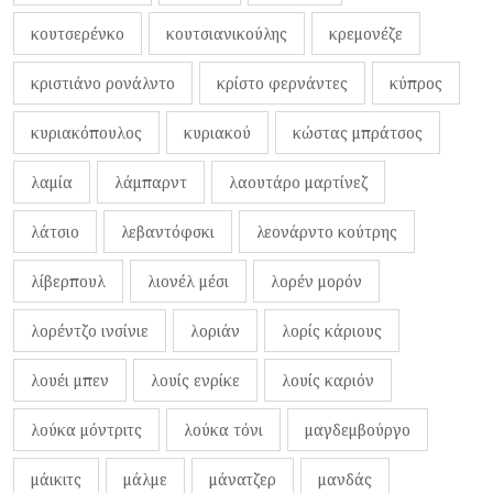
κουτσερένκο
κουτσιανικούλης
κρεμονέζε
κριστιάνο ρονάλντο
κρίστο φερνάντες
κύπρος
κυριακόπουλος
κυριακού
κώστας μπράτσος
λαμία
λάμπαρντ
λαουτάρο μαρτίνεζ
λάτσιο
λεβαντόφσκι
λεονάρντο κούτρης
λίβερπουλ
λιονέλ μέσι
λορέν μορόν
λορέντζο ινσίνιε
λοριάν
λορίς κάριους
λουέι μπεν
λουίς ενρίκε
λουίς καριόν
λούκα μόντριτς
λούκα τόνι
μαγδεμβούργο
μάικιτς
μάλμε
μάνατζερ
μανδάς