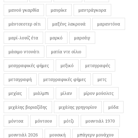
μανού γκαρθία
μανρίκε
μαντράγκορα
μάντσεστερ σίτι
μαξένς λακρουά
μαραντόνα
μαρί-λουίζ έτα
μαρκό
μαρσέιγ
μάσιμο ντονάτι
ματία ντε σίλιο
μεαγραφικές φήμες
μεξικό
μεταγραφές
μεταγραφή
μεταγραφικές φήμες
μετς
μεχίας
μιάλμπι
μίλαν
μίρον μούσλιτς
μιχάλης βοριαζίδης
μιχάλης γρηγορίου
μόδα
μόντσα
μόντσου
μότζι
μουντιάλ 1970
μουντιάλ 2026
μουσική
μπάγερν μονάχου