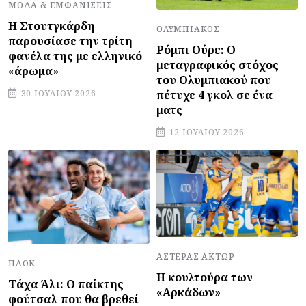
ΜΌΔΑ & ΕΜΦΑΝΊΣΕΙΣ
Η Στουτγκάρδη
ΟΛΥΜΠΙΑΚΌΣ
παρουσίασε την τρίτη
Ρόμπι Ούρε: Ο
φανέλα της με ελληνικό
μεταγραφικός στόχος
«άρωμα»
του Ολυμπιακού που
πέτυχε 4 γκολ σε ένα
30 ΙΟΥΛΊΟΥ 2026
ματς
12 ΙΟΥΛΊΟΥ 2026
ΑΣΤΈΡΑΣ ΆΚΤΩΡ
ΠΑΟΚ
Η κουλτούρα των
Τάχα Άλι: Ο παίκτης
«Αρκάδων»
φούτσαλ που θα βρεθεί