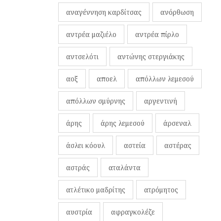
αναγέννηση καρδίτσας
ανόρθωση
αντρέα μαζιέλο
αντρέα πίρλο
αντσελότι
αντώνης στεργιάκης
αοξ
αποελ
απόλλων λεμεσού
απόλλων σμύρνης
αργεντινή
άρης
άρης λεμεσού
άρσεναλ
άσλει κόουλ
αστεία
αστέρας
αστράς
αταλάντα
ατλέτικο μαδρίτης
ατρόμητος
αυστρία
αφραγκολέζε