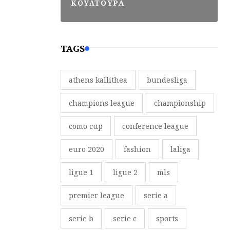
ΚΟΥΛΤΟΥΡΑ
TAGS
athens kallithea
bundesliga
champions league
championship
como cup
conference league
euro 2020
fashion
laliga
ligue 1
ligue 2
mls
premier league
serie a
serie b
serie c
sports