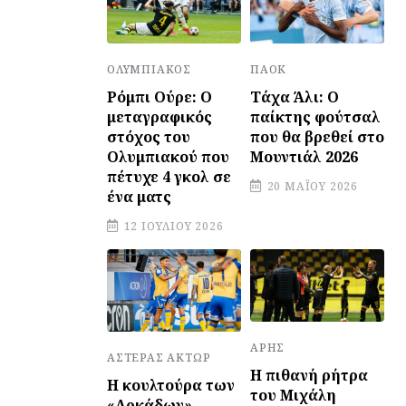
ΠΑΟΚ
ΟΛΥΜΠΙΑΚΌΣ
Τάχα Άλι: Ο
Ρόμπι Ούρε: Ο
παίκτης φούτσαλ
μεταγραφικός
που θα βρεθεί στο
στόχος του
Μουντιάλ 2026
Ολυμπιακού που
πέτυχε 4 γκολ σε
20 ΜΑΪ́ΟΥ 2026
ένα ματς
12 ΙΟΥΛΊΟΥ 2026
ΆΡΗΣ
ΑΣΤΈΡΑΣ ΆΚΤΩΡ
Η πιθανή ρήτρα
Η κουλτούρα των
του Μιχάλη
«Αρκάδων»