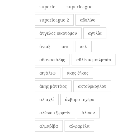
superle
superleague
superleague 2
αβελίνο
άγγελος οικονόμου
αγγλία
άγιαξ
αεκ
αελ
αθανασιάδης
αθλέτικ μπιλμπάο
αιγάλεω
άκης ζήκος
άκης μάντζιος
ακτούρκογλου
αλ αχλί
άλβαρο τεχέρο
αλέσιο τζερμπίν
άλισον
αλμαβίβα
αλφαρέλα