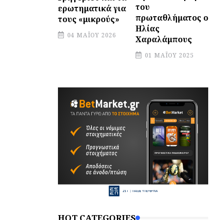
του
ερωτηματικά για
πρωταθλήματος ο
τους «μικρούς»
Ηλίας
04 ΜΑΪ́ΟΥ 2026
Χαραλάμπους
01 ΜΑΪ́ΟΥ 2025
HOT CATEGORIES