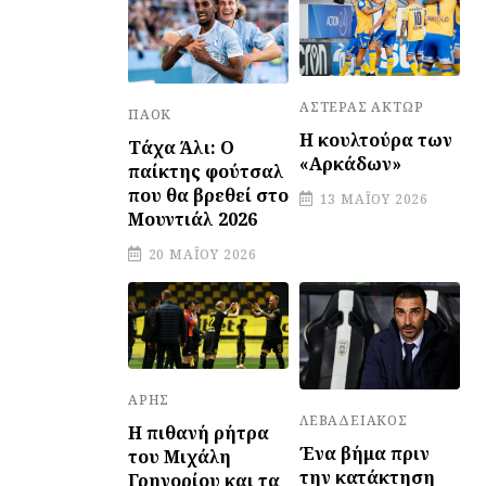
ΑΣΤΈΡΑΣ ΆΚΤΩΡ
ΠΑΟΚ
Η κουλτούρα των
Τάχα Άλι: Ο
«Αρκάδων»
παίκτης φούτσαλ
που θα βρεθεί στο
13 ΜΑΪ́ΟΥ 2026
Μουντιάλ 2026
20 ΜΑΪ́ΟΥ 2026
ΆΡΗΣ
ΛΕΒΑΔΕΙΑΚΌΣ
Η πιθανή ρήτρα
Ένα βήμα πριν
του Μιχάλη
την κατάκτηση
Γρηγορίου και τα