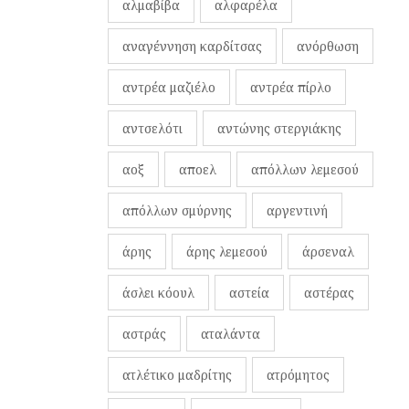
αλμαβίβα
αλφαρέλα
αναγέννηση καρδίτσας
ανόρθωση
αντρέα μαζιέλο
αντρέα πίρλο
αντσελότι
αντώνης στεργιάκης
αοξ
αποελ
απόλλων λεμεσού
απόλλων σμύρνης
αργεντινή
άρης
άρης λεμεσού
άρσεναλ
άσλει κόουλ
αστεία
αστέρας
αστράς
αταλάντα
ατλέτικο μαδρίτης
ατρόμητος