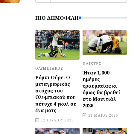
ΠΙΟ ΔΗΜΟΦΙΛΉ
ΠΑΊΚΤΕΣ
ΟΛΥΜΠΙΑΚΌΣ
Ήταν 1.000
Ρόμπι Ούρε: Ο
ημέρες
μεταγραφικός
τραυματίας κι
στόχος του
όμως θα βρεθεί
Ολυμπιακού που
στο Μουντιάλ
πέτυχε 4 γκολ σε
2026
ένα ματς
21 ΜΑΪ́ΟΥ 2026
12 ΙΟΥΛΊΟΥ 2026