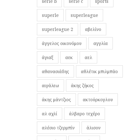
serie b
serie c
sports
superle
superleague
superleague 2
αβελίνο
άγγελος οικονόμου
αγγλία
άγιαξ
αεκ
αελ
αθανασιάδης
αθλέτικ μπιλμπάο
αιγάλεω
άκης ζήκος
άκης μάντζιος
ακτούρκογλου
αλ αχλί
άλβαρο τεχέρο
αλέσιο τζερμπίν
άλισον