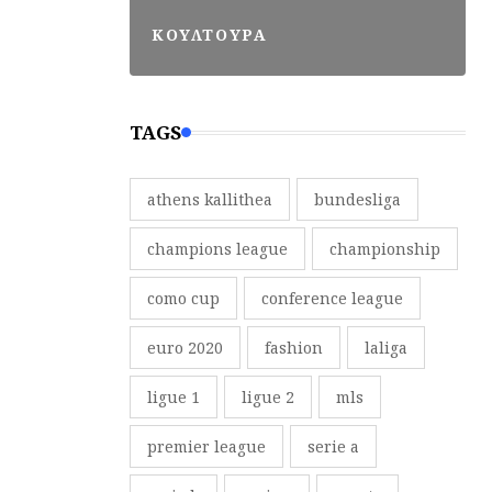
ΚΟΥΛΤΟΥΡΑ
TAGS
athens kallithea
bundesliga
champions league
championship
como cup
conference league
euro 2020
fashion
laliga
ligue 1
ligue 2
mls
premier league
serie a