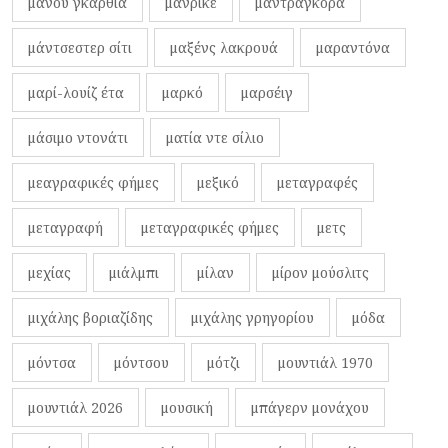
μανού γκαρθία
μανρίκε
μαντράγκορα
μάντσεστερ σίτι
μαξένς λακρουά
μαραντόνα
μαρί-λουίζ έτα
μαρκό
μαρσέιγ
μάσιμο ντονάτι
ματία ντε σίλιο
μεαγραφικές φήμες
μεξικό
μεταγραφές
μεταγραφή
μεταγραφικές φήμες
μετς
μεχίας
μιάλμπι
μίλαν
μίρον μούσλιτς
μιχάλης βοριαζίδης
μιχάλης γρηγορίου
μόδα
μόντσα
μόντσου
μότζι
μουντιάλ 1970
μουντιάλ 2026
μουσική
μπάγερν μονάχου