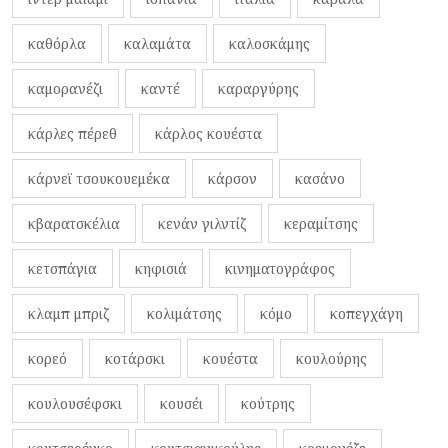
καθόρλα
καλαμάτα
καλοσκάμης
καμορανέζι
καντέ
καραργύρης
κάρλες πέρεθ
κάρλος κουέστα
κάρνεϊ τσουκουεμέκα
κάρσον
κασάνο
κβαρατσκέλια
κενάν γιλντίζ
κεραμίτσης
κετσπάγια
κηφισιά
κινηματογράφος
κλαμπ μπριζ
κολιμάτσης
κόμο
κοπεγχάγη
κορεό
κοτάρσκι
κουέστα
κουλούρης
κουλουσέφσκι
κουσέι
κούτρης