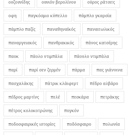
ουζουνίδης
ουνιόν βερολίνου
ούρος ράτσιτς
οφη
παγκόσμιο κύπελλο
πάμπλο γκαρσία
πάμπλο παζίς
παναθηναϊκός
παναιτωλικός
παναργειακός
πανθρακικός
πάνος κατσέρης
παοκ
πάολο ντιμπάλα
πάουλο ντιμπάλα
παρί
παρί σεν ζερμέν
πάρμα
πας γιάννινα
πασχαλάκης
πάτρικ κλάιφερτ
πέδρο αλβάρο
πέδρος μαρτίνς
πελέ
πεσκάρα
πετράκης
πέτρος κολοκοτρώνης
πογκόν
ποδοσφαιρικές ιστορίες
ποδόσφαιρο
πολωνία