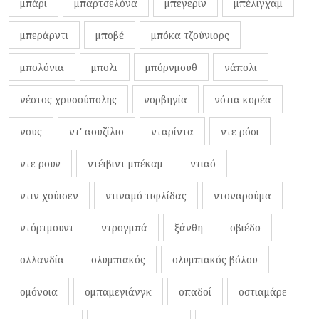
μπάρι
μπαρτσελόνα
μπεγερίν
μπέλιγχαμ
μπεράρντι
μποβέ
μπόκα τζούνιορς
μπολόνια
μπολτ
μπόρνμουθ
νάπολι
νέστος χρυσούπολης
νορβηγία
νότια κορέα
νους
ντ' αουζίλιο
νταρίντα
ντε ρόσι
ντε ρουν
ντέιβιντ μπέκαμ
ντιαό
ντιν χούισεν
ντιναμό τιφλίδας
ντοναρούμα
ντόρτμουντ
ντρογμπά
ξάνθη
οβιέδο
ολλανδία
ολυμπιακός
ολυμπιακός βόλου
ομόνοια
ομπαμεγιάνγκ
οπαδοί
οστιαμάρε