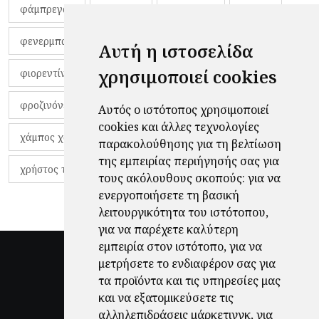
φάμπρεγας
φανέλες
φαντιγκά
φαρές
φενερμπαχτσέ
φερνάντο τόρες
φίλαθλοι
Αυτή η ιστοσελίδα
χρησιμοποιεί cookies
φιορεντίνα
φιρμίνο
φρανκ ντε μπουρ
φροζινόνε
φωκικός
χαβίτο
Αυτός ο ιστότοπος χρησιμοποιεί
cookies και άλλες τεχνολογίες
χάμπος χαραλάμπους
χάρι πότερ
παρακολούθησης για τη βελτίωση
της εμπειρίας περιήγησής σας για
χρήστος τζόλης
τους ακόλουθους σκοπούς:
για να
ενεργοποιήσετε τη βασική
λειτουργικότητα του ιστότοπου
,
για να παρέχετε καλύτερη
εμπειρία στον ιστότοπο
,
για να
μετρήσετε το ενδιαφέρον σας για
τα προϊόντα και τις υπηρεσίες μας
και να εξατομικεύσετε τις
αλληλεπιδράσεις μάρκετινγκ
,
για