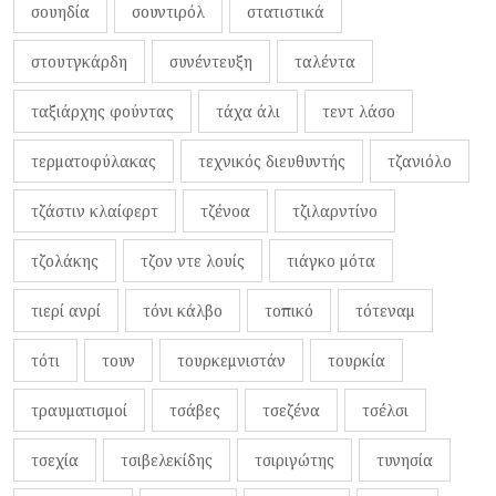
σουηδία
σουντιρόλ
στατιστικά
στουτγκάρδη
συνέντευξη
ταλέντα
ταξιάρχης φούντας
τάχα άλι
τεντ λάσο
τερματοφύλακας
τεχνικός διευθυντής
τζανιόλο
τζάστιν κλαίφερτ
τζένοα
τζιλαρντίνο
τζολάκης
τζον ντε λουίς
τιάγκο μότα
τιερί ανρί
τόνι κάλβο
τοπικό
τότεναμ
τότι
τουν
τουρκεμνιστάν
τουρκία
τραυματισμοί
τσάβες
τσεζένα
τσέλσι
τσεχία
τσιβελεκίδης
τσιριγώτης
τυνησία