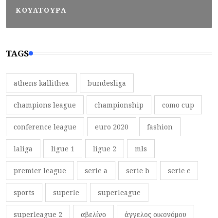
ΚΟΥΛΤΟΥΡΑ
TAGS
athens kallithea
bundesliga
champions league
championship
como cup
conference league
euro 2020
fashion
laliga
ligue 1
ligue 2
mls
premier league
serie a
serie b
serie c
sports
superle
superleague
superleague 2
αβελίνο
άγγελος οικονόμου