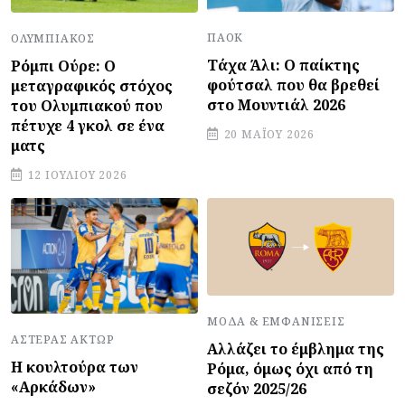
ΠΑΟΚ
ΟΛΥΜΠΙΑΚΌΣ
Τάχα Άλι: Ο παίκτης
Ρόμπι Ούρε: Ο
φούτσαλ που θα βρεθεί
μεταγραφικός στόχος
στο Μουντιάλ 2026
του Ολυμπιακού που
πέτυχε 4 γκολ σε ένα
20 ΜΑΪ́ΟΥ 2026
ματς
12 ΙΟΥΛΊΟΥ 2026
ΜΌΔΑ & ΕΜΦΑΝΊΣΕΙΣ
ΑΣΤΈΡΑΣ ΆΚΤΩΡ
Αλλάζει το έμβλημα της
Η κουλτούρα των
Ρόμα, όμως όχι από τη
«Αρκάδων»
σεζόν 2025/26