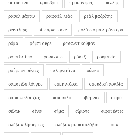
ποτσετίνο
πρόεδροι
προπονητές
ράλλης
ράσελ μάρτιν
ραφαέλ λεάο
ρεάλ μαδρίτης
ρέιντζερς
ρίτσαρντ κονέ
ρολάντο μαντράγκορα
ρόμα
ρόμπι ούρε
ρόναλντ κούμαν
ροναλντίνιο
ρονάλντο
ρόουζ
ρουμανία
ρούμπεν ρέγιες
σαλερνιτάνα
σάλκε
σαμουέλε λόνγκο
σαμπντόρια
σαουδική αραβία
σάσα καλάιτζιτς
σασουόλο
σβάρνας
σειρές
σέλτικ
σένσι
σήμα
σίριους
σιφουέντες
σλόβαν λίμπερετς
σλόβαν μπρατισλάβας
σον