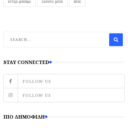
ίντερ μαϊάμι
λιονέλ μέσι
mls
STAY CONNECTED
FOLLOW US
FOLLOW US
ΠΙΟ ΔΗΜΟΦΙΛΉ