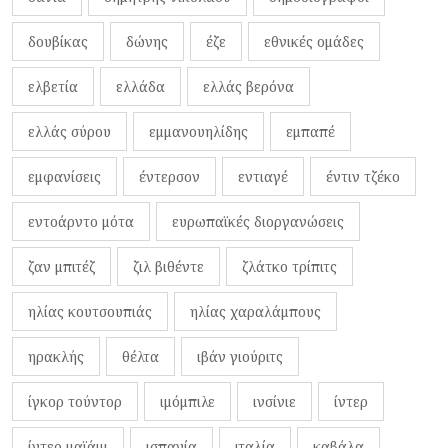
δουβίκας
δώνης
έζε
εθνικές ομάδες
ελβετία
ελλάδα
ελλάς βερόνα
ελλάς σύρου
εμμανουηλίδης
εμπαπέ
εμφανίσεις
έντερσον
εντιαγέ
έντιν τζέκο
εντοάρντο μότα
ευρωπαϊκές διοργανώσεις
ζαν μπιτέζ
ζιλ βιθέντε
ζλάτκο τρίπιτς
ηλίας κουτσουπιάς
ηλίας χαραλάμπους
ηρακλής
θέλτα
ιβάν γιούριτς
ίγκορ τούντορ
ιμόμπιλε
ινσίνιε
ίντερ
ίντερ μαϊάμι
ισπανία
ιταλία
καβάλα