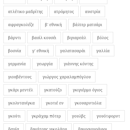
ατλέτικο μαδρίτης
ατρόμητος
αυστρία
αφραγκολέζε
β' εθνική
βάλτερ ματσάρι
βάρντι
βασίλ κουσέι
βιγιαρεάλ
βόλος
βοσνία
γ' εθνική
γαλατασαράι
γαλλία
γερμανία
γεωργία
γιάννης κόντης
γιουβέντους
γιώργος χαραλαμπόγλου
γκάρι μεντέλ
γκατούζο
γκιγιέρμο όγιος
γκολντανίγκα
γκοτιέ εν
γκουαρντιόλα
γκούτι
γκράχαμ πότερ
γουλβς
γουότφορντ
δανία
δημήτρης νικολάου
δημοσιογράφοι