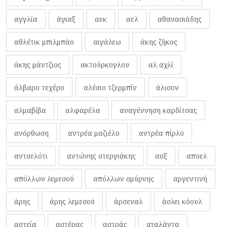
αγγλία
άγιαξ
αεκ
αελ
αθανασιάδης
αθλέτικ μπιλμπάο
αιγάλεω
άκης ζήκος
άκης μάντζιος
ακτούρκογλου
αλ αχλί
άλβαρο τεχέρο
αλέσιο τζερμπίν
άλισον
αλμαβίβα
αλφαρέλα
αναγέννηση καρδίτσας
ανόρθωση
αντρέα μαζιέλο
αντρέα πίρλο
αντσελότι
αντώνης στεργιάκης
αοξ
αποελ
απόλλων λεμεσού
απόλλων σμύρνης
αργεντινή
άρης
άρης λεμεσού
άρσεναλ
άσλει κόουλ
αστεία
αστέρας
αστράς
αταλάντα