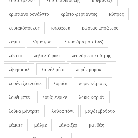
κουτσερένκο
κουτσιανικούλης
κρεμονέζε
κριστιάνο ρονάλντο
κρίστο φερνάντες
κύπρος
κυριακόπουλος
κυριακού
κώστας μπράτσος
λαμία
λάμπαρντ
λαουτάρο μαρτίνεζ
λάτσιο
λεβαντόφσκι
λεονάρντο κούτρης
λίβερπουλ
λιονέλ μέσι
λορέν μορόν
λορέντζο ινσίνιε
λοριάν
λορίς κάριους
λουέι μπεν
λουίς ενρίκε
λουίς καριόν
λούκα μόντριτς
λούκα τόνι
μαγδεμβούργο
μάικιτς
μάλμε
μάνατζερ
μανδάς