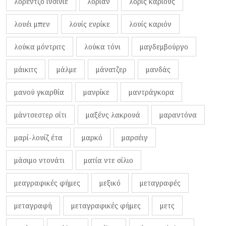
λορέντζο ινσίνιε
λοριάν
λορίς κάριους
λουέι μπεν
λουίς ενρίκε
λουίς καριόν
λούκα μόντριτς
λούκα τόνι
μαγδεμβούργο
μάικιτς
μάλμε
μάνατζερ
μανδάς
μανού γκαρθία
μανρίκε
μαντράγκορα
μάντσεστερ σίτι
μαξένς λακρουά
μαραντόνα
μαρί-λουίζ έτα
μαρκό
μαρσέιγ
μάσιμο ντονάτι
ματία ντε σίλιο
μεαγραφικές φήμες
μεξικό
μεταγραφές
μεταγραφή
μεταγραφικές φήμες
μετς