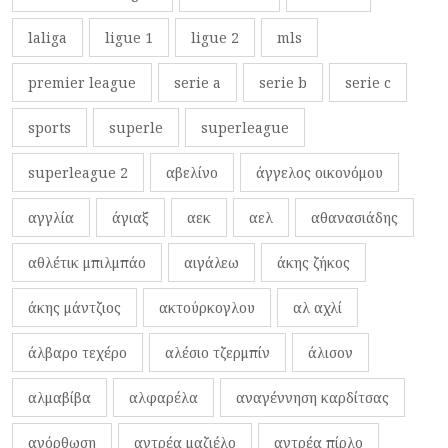
laliga
ligue 1
ligue 2
mls
premier league
serie a
serie b
serie c
sports
superle
superleague
superleague 2
αβελίνο
άγγελος οικονόμου
αγγλία
άγιαξ
αεκ
αελ
αθανασιάδης
αθλέτικ μπιλμπάο
αιγάλεω
άκης ζήκος
άκης μάντζιος
ακτούρκογλου
αλ αχλί
άλβαρο τεχέρο
αλέσιο τζερμπίν
άλισον
αλμαβίβα
αλφαρέλα
αναγέννηση καρδίτσας
ανόρθωση
αντρέα μαζιέλο
αντρέα πίρλο