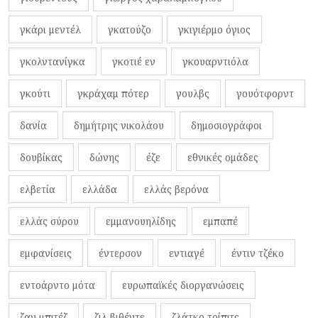
γκάρι μεντέλ
γκατούζο
γκιγιέρμο όγιος
γκολντανίγκα
γκοτιέ εν
γκουαρντιόλα
γκούτι
γκράχαμ πότερ
γουλβς
γουότφορντ
δανία
δημήτρης νικολάου
δημοσιογράφοι
δουβίκας
δώνης
έζε
εθνικές ομάδες
ελβετία
ελλάδα
ελλάς βερόνα
ελλάς σύρου
εμμανουηλίδης
εμπαπέ
εμφανίσεις
έντερσον
εντιαγέ
έντιν τζέκο
εντοάρντο μότα
ευρωπαϊκές διοργανώσεις
ζαν μπιτέζ
ζιλ βιθέντε
ζλάτκο τρίπιτς