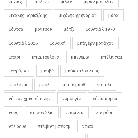
μεχίας
μιάλμπι
μίλαν
μίρον μούσλιτς
μιχάλης βοριαζίδης
μιχάλης γρηγορίου
μόδα
μόντσα
μόντσου
μότζι
μουντιάλ 1970
μουντιάλ 2026
μουσική
μπάγερν μονάχου
μπάρι
μπαρτσελόνα
μπεγερίν
μπέλιγχαμ
μπεράρντι
μποβέ
μπόκα τζούνιορς
μπολόνια
μπολτ
μπόρνμουθ
νάπολι
νέστος χρυσούπολης
νορβηγία
νότια κορέα
νους
ντ' αουζίλιο
νταρίντα
ντε ρόσι
ντε ρουν
ντέιβιντ μπέκαμ
ντιαό