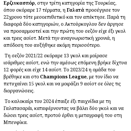
Ερζινκασπόρ
, στην τρίτη κατηγορία της Τουρκίας,
όπου σκόραρε 17 τέρματα, η
Γαλατά
προσέγγισε τον
22χρονο τότε μεσοεπιθετικό και τον απέκτησε. Παρά τη
διαφορά δύο κατηγοριών, ο Ακτούρκογλου δεν άργησε
να προσαρμοστεί και την πρώτη του σεζόν είχε έξι γκολ
και τρεις ασίστ. Μετά την αναγνωριστική χρονιά, η
απόδοση του αυξήθηκε ακόμη περισσότερο.
Τη σεζόν 2021/22 σκόραρε 13 γκολ και μοίρασε
ισάριθμες ασίστ, ενώ την αμέσως επόμενη βρήκε δίχτυα
12 φορές και είχε 14 ασίστ. Το 2023/24 η ομάδα του
βρέθηκε και στο
Champions
League
, με τον ίδιο να
πετυχαίνει 15 γκολ και να μοιράζει 9 ασίστ σε όλες τις
διοργανώσεις.
Το καλοκαίρι του 2024 έπαιξε έξι παιχνίδια με τη
Γαλατασαράι, καταφέρνοντας να βάλει δύο γκολ και να
δώσει τρεις ασίστ, προτού έρθει η μεταγραφή του στη
Μπενφίκα.