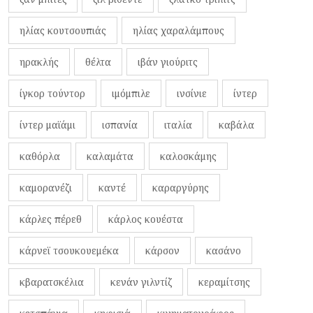
ηλίας κουτσουπιάς
ηλίας χαραλάμπους
ηρακλής
θέλτα
ιβάν γιούριτς
ίγκορ τούντορ
ιμόμπιλε
ινσίνιε
ίντερ
ίντερ μαϊάμι
ισπανία
ιταλία
καβάλα
καθόρλα
καλαμάτα
καλοσκάμης
καμορανέζι
καντέ
καραργύρης
κάρλες πέρεθ
κάρλος κουέστα
κάρνεϊ τσουκουεμέκα
κάρσον
κασάνο
κβαρατσκέλια
κενάν γιλντίζ
κεραμίτσης