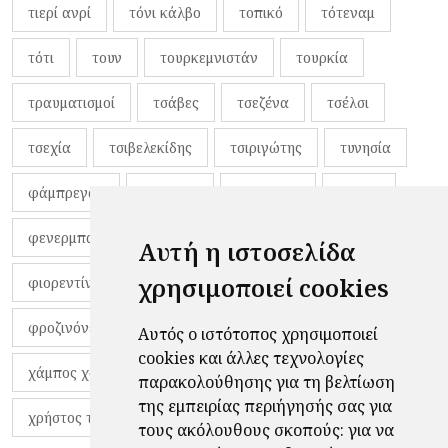
τιερί ανρί
τόνι κάλβο
τοπικό
τότεναμ
τότι
τουν
τουρκεμνιστάν
τουρκία
τραυματισμοί
τσάβες
τσεζένα
τσέλσι
τσεχία
τσιβελεκίδης
τσιριγώτης
τυνησία
φάμπρεγας
φανέλες
φαντιγκά
φαρές
φενερμπαχτσέ
φερνάντο τόρες
φίλαθλοι
Αυτή η ιστοσελίδα
χρησιμοποιεί cookies
φιορεντίνα
φιρμίνο
φρανκ ντε μπουρ
φροζινόνε
φωκικός
χαβίτο
Αυτός ο ιστότοπος χρησιμοποιεί
cookies και άλλες τεχνολογίες
χάμπος χαραλάμπους
χάρι πότερ
παρακολούθησης για τη βελτίωση
της εμπειρίας περιήγησής σας για
χρήστος τζόλης
τους ακόλουθους σκοπούς:
για να