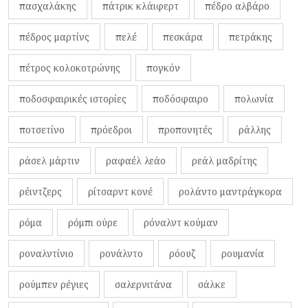
πασχαλάκης
πάτρικ κλάιφερτ
πέδρο αλβάρο
πέδρος μαρτίνς
πελέ
πεσκάρα
πετράκης
πέτρος κολοκοτρώνης
πογκόν
ποδοσφαιρικές ιστορίες
ποδόσφαιρο
πολωνία
ποτσετίνο
πρόεδροι
προπονητές
ράλλης
ράσελ μάρτιν
ραφαέλ λεάο
ρεάλ μαδρίτης
ρέιντζερς
ρίτσαρντ κονέ
ρολάντο μαντράγκορα
ρόμα
ρόμπι ούρε
ρόναλντ κούμαν
ροναλντίνιο
ρονάλντο
ρόουζ
ρουμανία
ρούμπεν ρέγιες
σαλερνιτάνα
σάλκε