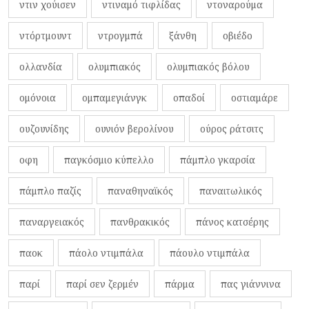
ντιν χούισεν
ντιναμό τιφλίδας
ντοναρούμα
ντόρτμουντ
ντρογμπά
ξάνθη
οβιέδο
ολλανδία
ολυμπιακός
ολυμπιακός βόλου
ομόνοια
ομπαμεγιάνγκ
οπαδοί
οστιαμάρε
ουζουνίδης
ουνιόν βερολίνου
ούρος ράτσιτς
οφη
παγκόσμιο κύπελλο
πάμπλο γκαρσία
πάμπλο παζίς
παναθηναϊκός
παναιτωλικός
παναργειακός
πανθρακικός
πάνος κατσέρης
παοκ
πάολο ντιμπάλα
πάουλο ντιμπάλα
παρί
παρί σεν ζερμέν
πάρμα
πας γιάννινα