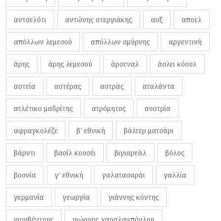
αντσελότι
αντώνης στεργιάκης
αοξ
αποελ
απόλλων λεμεσού
απόλλων σμύρνης
αργεντινή
άρης
άρης λεμεσού
άρσεναλ
άσλει κόουλ
αστεία
αστέρας
αστράς
αταλάντα
ατλέτικο μαδρίτης
ατρόμητος
αυστρία
αφραγκολέζε
β' εθνική
βάλτερ ματσάρι
βάρντι
βασίλ κουσέι
βιγιαρεάλ
βόλος
βοσνία
γ' εθνική
γαλατασαράι
γαλλία
γερμανία
γεωργία
γιάννης κόντης
γιουβέντους
γιώργος χαραλαμπόγλου