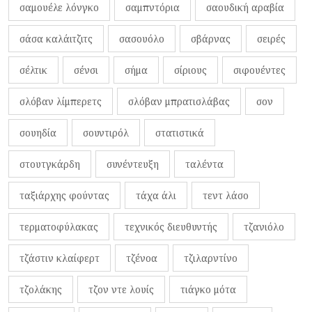
σαμουέλε λόνγκο
σαμπντόρια
σαουδική αραβία
σάσα καλάιτζιτς
σασουόλο
σβάρνας
σειρές
σέλτικ
σένσι
σήμα
σίριους
σιφουέντες
σλόβαν λίμπερετς
σλόβαν μπρατισλάβας
σον
σουηδία
σουντιρόλ
στατιστικά
στουτγκάρδη
συνέντευξη
ταλέντα
ταξιάρχης φούντας
τάχα άλι
τεντ λάσο
τερματοφύλακας
τεχνικός διευθυντής
τζανιόλο
τζάστιν κλαίφερτ
τζένοα
τζιλαρντίνο
τζολάκης
τζον ντε λουίς
τιάγκο μότα