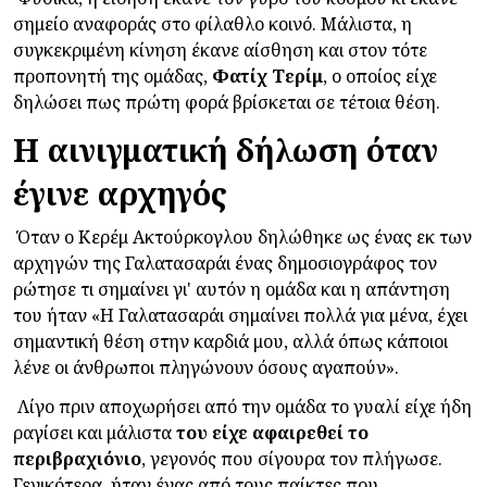
σημείο αναφοράς στο φίλαθλο κοινό. Μάλιστα, η
συγκεκριμένη κίνηση έκανε αίσθηση και στον τότε
προπονητή της ομάδας,
Φατίχ
Τερίμ
, ο οποίος είχε
δηλώσει πως πρώτη φορά βρίσκεται σε τέτοια θέση.
Η αινιγματική δήλωση όταν
έγινε αρχηγός
Όταν ο Κερέμ Ακτούρκογλου δηλώθηκε ως ένας εκ των
αρχηγών της Γαλατασαράι ένας δημοσιογράφος τον
ρώτησε τι σημαίνει γι' αυτόν η ομάδα και η απάντηση
του ήταν «
Η Γαλατασαράι σημαίνει πολλά για μένα, έχει
σημαντική θέση στην καρδιά μου, αλλά όπως κάποιοι
λένε οι άνθρωποι πληγώνουν όσους αγαπούν
».
Λίγο πριν αποχωρήσει από την ομάδα το γυαλί είχε ήδη
ραγίσει και μάλιστα
του είχε αφαιρεθεί το
περιβραχιόνιο
, γεγονός που σίγουρα τον πλήγωσε.
Γενικότερα, ήταν ένας από τους παίκτες που