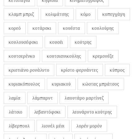
κετσπάγια
κηφισιά
κινηματογράφος
κλαμπ μπριζ
κολιμάτσης
κόμο
κοπεγχάγη
κορεό
κοτάρσκι
κουέστα
κουλούρης
κουλουσέφσκι
κουσέι
κούτρης
κουτσερένκο
κουτσιανικούλης
κρεμονέζε
κριστιάνο ρονάλντο
κρίστο φερνάντες
κύπρος
κυριακόπουλος
κυριακού
κώστας μπράτσος
λαμία
λάμπαρντ
λαουτάρο μαρτίνεζ
λάτσιο
λεβαντόφσκι
λεονάρντο κούτρης
λίβερπουλ
λιονέλ μέσι
λορέν μορόν