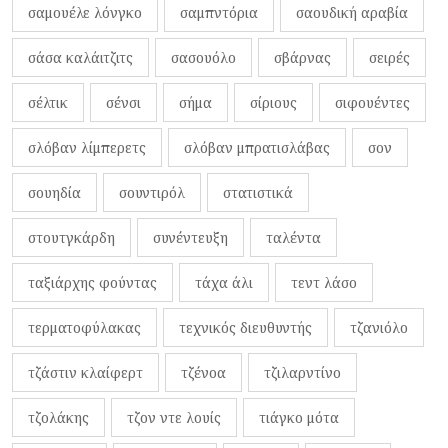
σαμουέλε λόνγκο
σαμπντόρια
σαουδική αραβία
σάσα καλάιτζιτς
σασουόλο
σβάρνας
σειρές
σέλτικ
σένσι
σήμα
σίριους
σιφουέντες
σλόβαν λίμπερετς
σλόβαν μπρατισλάβας
σον
σουηδία
σουντιρόλ
στατιστικά
στουτγκάρδη
συνέντευξη
ταλέντα
ταξιάρχης φούντας
τάχα άλι
τεντ λάσο
τερματοφύλακας
τεχνικός διευθυντής
τζανιόλο
τζάστιν κλαίφερτ
τζένοα
τζιλαρντίνο
τζολάκης
τζον ντε λουίς
τιάγκο μότα