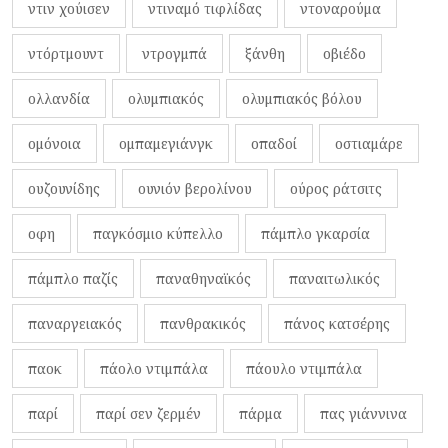
ντιν χούισεν
ντιναμό τιφλίδας
ντοναρούμα
ντόρτμουντ
ντρογμπά
ξάνθη
οβιέδο
ολλανδία
ολυμπιακός
ολυμπιακός βόλου
ομόνοια
ομπαμεγιάνγκ
οπαδοί
οστιαμάρε
ουζουνίδης
ουνιόν βερολίνου
ούρος ράτσιτς
οφη
παγκόσμιο κύπελλο
πάμπλο γκαρσία
πάμπλο παζίς
παναθηναϊκός
παναιτωλικός
παναργειακός
πανθρακικός
πάνος κατσέρης
παοκ
πάολο ντιμπάλα
πάουλο ντιμπάλα
παρί
παρί σεν ζερμέν
πάρμα
πας γιάννινα