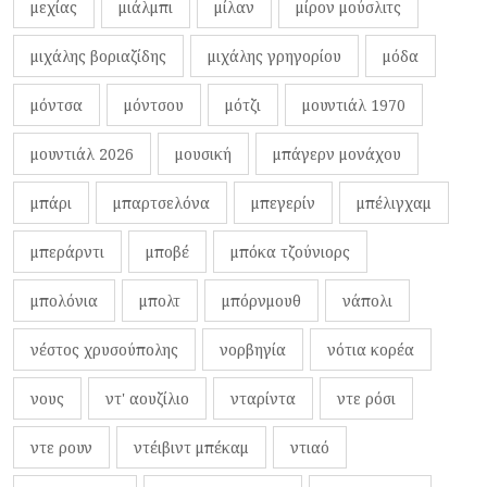
μεχίας
μιάλμπι
μίλαν
μίρον μούσλιτς
μιχάλης βοριαζίδης
μιχάλης γρηγορίου
μόδα
μόντσα
μόντσου
μότζι
μουντιάλ 1970
μουντιάλ 2026
μουσική
μπάγερν μονάχου
μπάρι
μπαρτσελόνα
μπεγερίν
μπέλιγχαμ
μπεράρντι
μποβέ
μπόκα τζούνιορς
μπολόνια
μπολτ
μπόρνμουθ
νάπολι
νέστος χρυσούπολης
νορβηγία
νότια κορέα
νους
ντ' αουζίλιο
νταρίντα
ντε ρόσι
ντε ρουν
ντέιβιντ μπέκαμ
ντιαό