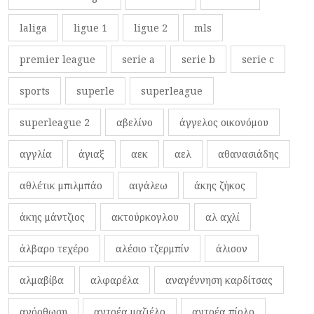
laliga
ligue 1
ligue 2
mls
premier league
serie a
serie b
serie c
sports
superle
superleague
superleague 2
αβελίνο
άγγελος οικονόμου
αγγλία
άγιαξ
αεκ
αελ
αθανασιάδης
αθλέτικ μπιλμπάο
αιγάλεω
άκης ζήκος
άκης μάντζιος
ακτούρκογλου
αλ αχλί
άλβαρο τεχέρο
αλέσιο τζερμπίν
άλισον
αλμαβίβα
αλφαρέλα
αναγέννηση καρδίτσας
ανόρθωση
αντρέα μαζιέλο
αντρέα πίρλο