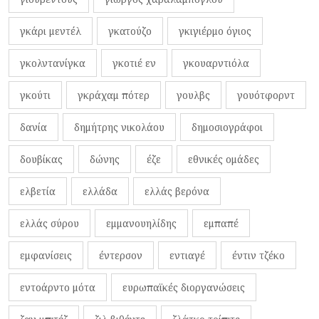
γκάρι μεντέλ
γκατούζο
γκιγιέρμο όγιος
γκολντανίγκα
γκοτιέ εν
γκουαρντιόλα
γκούτι
γκράχαμ πότερ
γουλβς
γουότφορντ
δανία
δημήτρης νικολάου
δημοσιογράφοι
δουβίκας
δώνης
έζε
εθνικές ομάδες
ελβετία
ελλάδα
ελλάς βερόνα
ελλάς σύρου
εμμανουηλίδης
εμπαπέ
εμφανίσεις
έντερσον
εντιαγέ
έντιν τζέκο
εντοάρντο μότα
ευρωπαϊκές διοργανώσεις