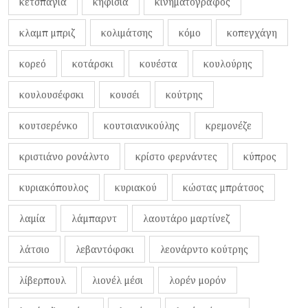
κετσπάγια
κηφισιά
κινηματογράφος
κλαμπ μπριζ
κολιμάτσης
κόμο
κοπεγχάγη
κορεό
κοτάρσκι
κουέστα
κουλούρης
κουλουσέφσκι
κουσέι
κούτρης
κουτσερένκο
κουτσιανικούλης
κρεμονέζε
κριστιάνο ρονάλντο
κρίστο φερνάντες
κύπρος
κυριακόπουλος
κυριακού
κώστας μπράτσος
λαμία
λάμπαρντ
λαουτάρο μαρτίνεζ
λάτσιο
λεβαντόφσκι
λεονάρντο κούτρης
λίβερπουλ
λιονέλ μέσι
λορέν μορόν