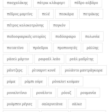
πασχαλάκης
πάτρικ κλάιφερτ
πέδρο αλβάρο
πέδρος μαρτίνς
πελέ
πεσκάρα
πετράκης
πέτρος κολοκοτρώνης
πογκόν
ποδοσφαιρικές ιστορίες
ποδόσφαιρο
πολωνία
ποτσετίνο
πρόεδροι
προπονητές
ράλλης
ράσελ μάρτιν
ραφαέλ λεάο
ρεάλ μαδρίτης
ρέιντζερς
ρίτσαρντ κονέ
ρολάντο μαντράγκορα
ρόμα
ρόμπι ούρε
ρόναλντ κούμαν
ροναλντίνιο
ρονάλντο
ρόουζ
ρουμανία
ρούμπεν ρέγιες
σαλερνιτάνα
σάλκε