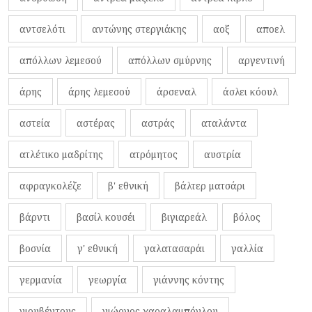
αντσελότι
αντώνης στεργιάκης
αοξ
αποελ
απόλλων λεμεσού
απόλλων σμύρνης
αργεντινή
άρης
άρης λεμεσού
άρσεναλ
άσλει κόουλ
αστεία
αστέρας
αστράς
αταλάντα
ατλέτικο μαδρίτης
ατρόμητος
αυστρία
αφραγκολέζε
β' εθνική
βάλτερ ματσάρι
βάρντι
βασίλ κουσέι
βιγιαρεάλ
βόλος
βοσνία
γ' εθνική
γαλατασαράι
γαλλία
γερμανία
γεωργία
γιάννης κόντης
γιουβέντους
γιώργος χαραλαμπόγλου