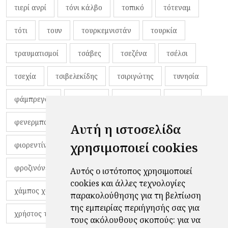
τιερί ανρί
τόνι κάλβο
τοπικό
τότεναμ
τότι
τουν
τουρκεμνιστάν
τουρκία
τραυματισμοί
τσάβες
τσεζένα
τσέλσι
τσεχία
τσιβελεκίδης
τσιριγώτης
τυνησία
φάμπρεγας
φανέλες
φαντιγκά
φαρές
φενερμπαχτσέ
φερνάντο τόρες
φίλαθλοι
Αυτή η ιστοσελίδα
χρησιμοποιεί cookies
φιορεντίνα
φιρμίνο
φρανκ ντε μπουρ
φροζινόνε
φωκικός
χαβίτο
Αυτός ο ιστότοπος χρησιμοποιεί
cookies και άλλες τεχνολογίες
χάμπος χαραλάμπους
χάρι πότερ
παρακολούθησης για τη βελτίωση
της εμπειρίας περιήγησής σας για
χρήστος τζόλης
τους ακόλουθους σκοπούς:
για να