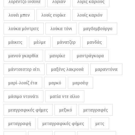
λορέντζο ινσίνιε
λοριάν
λορίς κάριους
λουέι μπεν
λουίς ενρίκε
λουίς καριόν
λούκα μόντριτς
λούκα τόνι
μαγδεμβούργο
μάικιτς
μάλμε
μάνατζερ
μανδάς
μανού γκαρθία
μανρίκε
μαντράγκορα
μάντσεστερ σίτι
μαξένς λακρουά
μαραντόνα
μαρί-λουίζ έτα
μαρκό
μαρσέιγ
μάσιμο ντονάτι
ματία ντε σίλιο
μεαγραφικές φήμες
μεξικό
μεταγραφές
μεταγραφή
μεταγραφικές φήμες
μετς