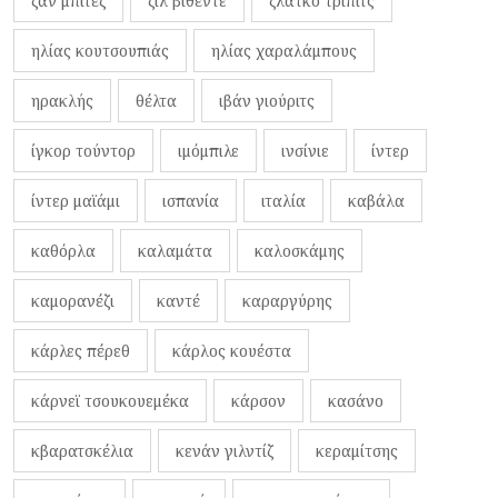
ζαν μπιτέζ
ζιλ βιθέντε
ζλάτκο τρίπιτς
ηλίας κουτσουπιάς
ηλίας χαραλάμπους
ηρακλής
θέλτα
ιβάν γιούριτς
ίγκορ τούντορ
ιμόμπιλε
ινσίνιε
ίντερ
ίντερ μαϊάμι
ισπανία
ιταλία
καβάλα
καθόρλα
καλαμάτα
καλοσκάμης
καμορανέζι
καντέ
καραργύρης
κάρλες πέρεθ
κάρλος κουέστα
κάρνεϊ τσουκουεμέκα
κάρσον
κασάνο
κβαρατσκέλια
κενάν γιλντίζ
κεραμίτσης