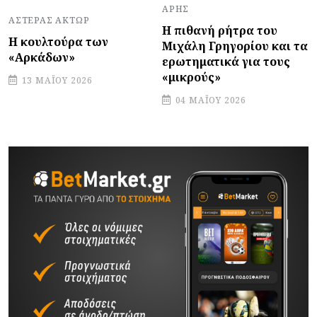
ΆΡΗΣ
ΑΣΤΈΡΑΣ ΆΚΤΩΡ
Η πιθανή ρήτρα του
Η κουλτούρα των
Μιχάλη Γρηγορίου και τα
«Αρκάδων»
ερωτηματικά για τους
«μικρούς»
13 ΜΑΪ́ΟΥ 2026
04 ΜΑΪ́ΟΥ 2026