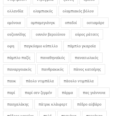
ολλανδία
ολυμπιακός
ολυμπιακός βόλου
ομόνοια
ομπαμεγιάνγκ
οπαδοί
οστιαμάρε
ουζουνίδης
ουνιόν βερολίνου
ούρος ράτσιτς
οφη
παγκόσμιο κύπελλο
πάμπλο γκαρσία
πάμπλο παζίς
παναθηναϊκός
παναιτωλικός
παναργειακός
πανθρακικός
πάνος κατσέρης
παοκ
πάολο ντιμπάλα
πάουλο ντιμπάλα
παρί
παρί σεν ζερμέν
πάρμα
πας γιάννινα
πασχαλάκης
πάτρικ κλάιφερτ
πέδρο αλβάρο
πέδρος μαρτίνς
πελέ
πεσκάρα
πετράκης