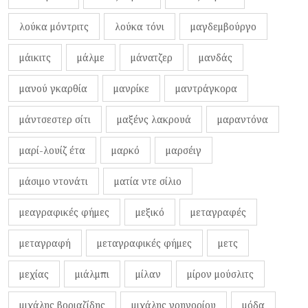
λούκα μόντριτς
λούκα τόνι
μαγδεμβούργο
μάικιτς
μάλμε
μάνατζερ
μανδάς
μανού γκαρθία
μανρίκε
μαντράγκορα
μάντσεστερ σίτι
μαξένς λακρουά
μαραντόνα
μαρί-λουίζ έτα
μαρκό
μαρσέιγ
μάσιμο ντονάτι
ματία ντε σίλιο
μεαγραφικές φήμες
μεξικό
μεταγραφές
μεταγραφή
μεταγραφικές φήμες
μετς
μεχίας
μιάλμπι
μίλαν
μίρον μούσλιτς
μιχάλης βοριαζίδης
μιχάλης γρηγορίου
μόδα