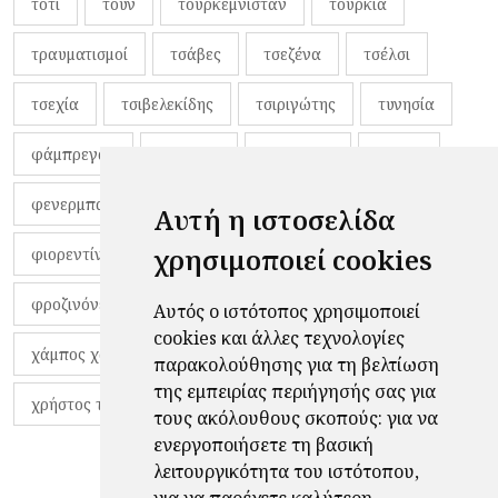
τότι
τουν
τουρκεμνιστάν
τουρκία
τραυματισμοί
τσάβες
τσεζένα
τσέλσι
τσεχία
τσιβελεκίδης
τσιριγώτης
τυνησία
φάμπρεγας
φανέλες
φαντιγκά
φαρές
φενερμπαχτσέ
φερνάντο τόρες
φίλαθλοι
Αυτή η ιστοσελίδα
χρησιμοποιεί cookies
φιορεντίνα
φιρμίνο
φρανκ ντε μπουρ
φροζινόνε
φωκικός
χαβίτο
Αυτός ο ιστότοπος χρησιμοποιεί
cookies και άλλες τεχνολογίες
χάμπος χαραλάμπους
χάρι πότερ
παρακολούθησης για τη βελτίωση
της εμπειρίας περιήγησής σας για
χρήστος τζόλης
τους ακόλουθους σκοπούς:
για να
ενεργοποιήσετε τη βασική
λειτουργικότητα του ιστότοπου
,