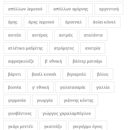
απόλλων λεμεσού
απόλλων σμύρνης
αργεντινή
άρης
άρης λεμεσού
άρσεναλ
άσλει κόουλ
αστεία
αστέρας
αστράς
αταλάντα
ατλέτικο μαδρίτης
ατρόμητος
αυστρία
αφραγκολέζε
β' εθνική
βάλτερ ματσάρι
βάρντι
βασίλ κουσέι
βιγιαρεάλ
βόλος
βοσνία
γ' εθνική
γαλατασαράι
γαλλία
γερμανία
γεωργία
γιάννης κόντης
γιουβέντους
γιώργος χαραλαμπόγλου
γκάρι μεντέλ
γκατούζο
γκιγιέρμο όγιος