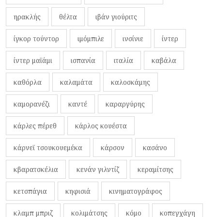
ηρακλής
θέλτα
ιβάν γιούριτς
ίγκορ τούντορ
ιμόμπιλε
ινσίνιε
ίντερ
ίντερ μαϊάμι
ισπανία
ιταλία
καβάλα
καθόρλα
καλαμάτα
καλοσκάμης
καμορανέζι
καντέ
καραργύρης
κάρλες πέρεθ
κάρλος κουέστα
κάρνεϊ τσουκουεμέκα
κάρσον
κασάνο
κβαρατσκέλια
κενάν γιλντίζ
κεραμίτσης
κετσπάγια
κηφισιά
κινηματογράφος
κλαμπ μπριζ
κολιμάτσης
κόμο
κοπεγχάγη