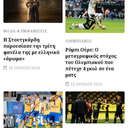
ΜΌΔΑ & ΕΜΦΑΝΊΣΕΙΣ
Η Στουτγκάρδη
ΟΛΥΜΠΙΑΚΌΣ
παρουσίασε την τρίτη
Ρόμπι Ούρε: Ο
φανέλα της με ελληνικό
μεταγραφικός στόχος
«άρωμα»
του Ολυμπιακού που
πέτυχε 4 γκολ σε ένα
30 ΙΟΥΛΊΟΥ 2026
ματς
12 ΙΟΥΛΊΟΥ 2026