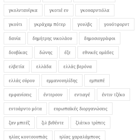
γκολντανίγκα
γκοτιέ εν
γκουαρντιόλα
γκούτι
γκράχαμ πότερ
γουλβς
γουότφορντ
δανία
δημήτρης νικολάου
δημοσιογράφοι
δουβίκας
δώνης
έζε
εθνικές ομάδες
ελβετία
ελλάδα
ελλάς βερόνα
ελλάς σύρου
εμμανουηλίδης
εμπαπέ
εμφανίσεις
έντερσον
εντιαγέ
έντιν τζέκο
εντοάρντο μότα
ευρωπαϊκές διοργανώσεις
ζαν μπιτέζ
ζιλ βιθέντε
ζλάτκο τρίπιτς
ηλίας κουτσουπιάς
ηλίας χαραλάμπους