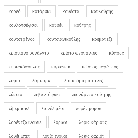
κορεό
κοτάρσκι
κουέστα
κουλούρης
κουλουσέφσκι
κουσέι
κούτρης
κουτσερένκο
κουτσιανικούλης
κρεμονέζε
κριστιάνο ρονάλντο
κρίστο φερνάντες
κύπρος
κυριακόπουλος
κυριακού
κώστας μπράτσος
λαμία
λάμπαρντ
λαουτάρο μαρτίνεζ
λάτσιο
λεβαντόφσκι
λεονάρντο κούτρης
λίβερπουλ
λιονέλ μέσι
λορέν μορόν
λορέντζο ινσίνιε
λοριάν
λορίς κάριους
λουέι μπεν
λουίς ενρίκε
λουίς καριόν