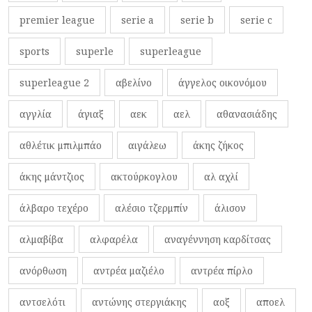
premier league
serie a
serie b
serie c
sports
superle
superleague
superleague 2
αβελίνο
άγγελος οικονόμου
αγγλία
άγιαξ
αεκ
αελ
αθανασιάδης
αθλέτικ μπιλμπάο
αιγάλεω
άκης ζήκος
άκης μάντζιος
ακτούρκογλου
αλ αχλί
άλβαρο τεχέρο
αλέσιο τζερμπίν
άλισον
αλμαβίβα
αλφαρέλα
αναγέννηση καρδίτσας
ανόρθωση
αντρέα μαζιέλο
αντρέα πίρλο
αντσελότι
αντώνης στεργιάκης
αοξ
αποελ