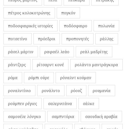
πέτρος κολοκοτρώνης
πογκόν
ποδοσφαιρικές ιστορίες
ποδόσφαιρο
πολωνία
ποτσετίνο
πρόεδροι
προπονητές
ράλλης
ράσελ μάρτιν
ραφαέλ λεάο
ρεάλ μαδρίτης
ρέιντζερς
ρίτσαρντ κονέ
ρολάντο μαντράγκορα
ρόμα
ρόμπι ούρε
ρόναλντ κούμαν
ροναλντίνιο
ρονάλντο
ρόουζ
ρουμανία
ρούμπεν ρέγιες
σαλερνιτάνα
σάλκε
σαμουέλε λόνγκο
σαμπντόρια
σαουδική αραβία