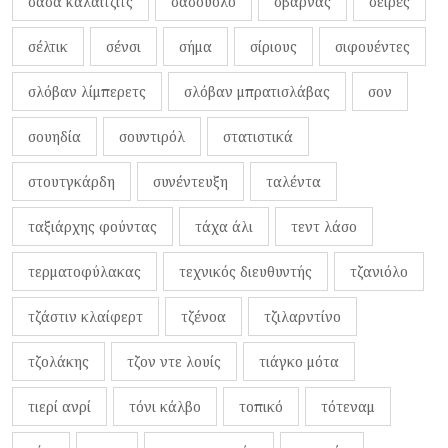
σάσα καλάιτζιτς
σασουόλο
σβάρνας
σειρές
σέλτικ
σένσι
σήμα
σίριους
σιφουέντες
σλόβαν λίμπερετς
σλόβαν μπρατισλάβας
σον
σουηδία
σουντιρόλ
στατιστικά
στουτγκάρδη
συνέντευξη
ταλέντα
ταξιάρχης φούντας
τάχα άλι
τεντ λάσο
τερματοφύλακας
τεχνικός διευθυντής
τζανιόλο
τζάστιν κλαίφερτ
τζένοα
τζιλαρντίνο
τζολάκης
τζον ντε λουίς
τιάγκο μότα
τιερί ανρί
τόνι κάλβο
τοπικό
τότεναμ