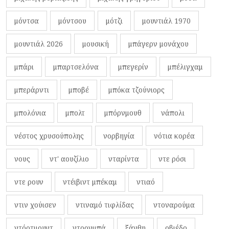
μόντσα
μόντσου
μότζι
μουντιάλ 1970
μουντιάλ 2026
μουσική
μπάγερν μονάχου
μπάρι
μπαρτσελόνα
μπεγερίν
μπέλιγχαμ
μπεράρντι
μποβέ
μπόκα τζούνιορς
μπολόνια
μπολτ
μπόρνμουθ
νάπολι
νέστος χρυσούπολης
νορβηγία
νότια κορέα
νους
ντ' αουζίλιο
νταρίντα
ντε ρόσι
ντε ρουν
ντέιβιντ μπέκαμ
ντιαό
ντιν χούισεν
ντιναμό τιφλίδας
ντοναρούμα
ντόρτμουντ
ντρογμπά
ξάνθη
οβιέδο