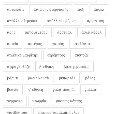
αντσελότι
αντώνης στεργιάκης
αοξ
αποελ
απόλλων λεμεσού
απόλλων σμύρνης
αργεντινή
άρης
άρης λεμεσού
άρσεναλ
άσλει κόουλ
αστεία
αστέρας
αστράς
αταλάντα
ατλέτικο μαδρίτης
ατρόμητος
αυστρία
αφραγκολέζε
β' εθνική
βάλτερ ματσάρι
βάρντι
βασίλ κουσέι
βιγιαρεάλ
βόλος
βοσνία
γ' εθνική
γαλατασαράι
γαλλία
γερμανία
γεωργία
γιάννης κόντης
γιουβέντους
γιώργος χαραλαμπόγλου