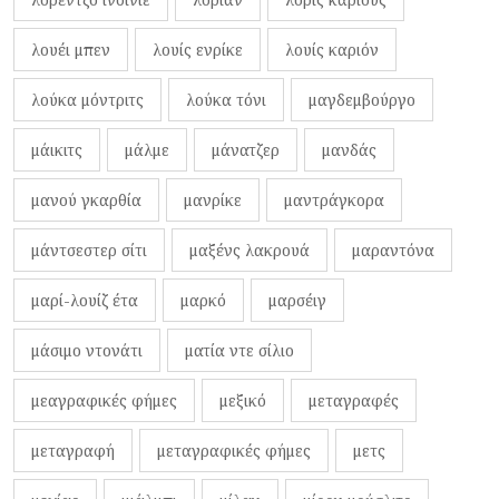
λουέι μπεν
λουίς ενρίκε
λουίς καριόν
λούκα μόντριτς
λούκα τόνι
μαγδεμβούργο
μάικιτς
μάλμε
μάνατζερ
μανδάς
μανού γκαρθία
μανρίκε
μαντράγκορα
μάντσεστερ σίτι
μαξένς λακρουά
μαραντόνα
μαρί-λουίζ έτα
μαρκό
μαρσέιγ
μάσιμο ντονάτι
ματία ντε σίλιο
μεαγραφικές φήμες
μεξικό
μεταγραφές
μεταγραφή
μεταγραφικές φήμες
μετς