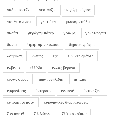
γκάρι μεντέλ
γκατούζο
γκιγιέρμο όγιος
γκολντανίγκα
γκοτιέ εν
γκουαρντιόλα
γκούτι
γκράχαμ πότερ
γουλβς
γουότφορντ
δανία
δημήτρης νικολάου
δημοσιογράφοι
δουβίκας
δώνης
έζε
εθνικές ομάδες
ελβετία
ελλάδα
ελλάς βερόνα
ελλάς σύρου
εμμανουηλίδης
εμπαπέ
εμφανίσεις
έντερσον
εντιαγέ
έντιν τζέκο
εντοάρντο μότα
ευρωπαϊκές διοργανώσεις
ζαν μπιτέζ
ζιλ βιθέντε
ζλάτκο τρίπιτς