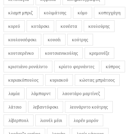
κλαμπ μπριζ
κολιμάτσης
κόμο
κοπεγχάγη
κορεό
κοτάρσκι
κουέστα
κουλούρης
κουλουσέφσκι
κουσέι
κούτρης
κουτσερένκο
κουτσιανικούλης
κρεμονέζε
κριστιάνο ρονάλντο
κρίστο φερνάντες
κύπρος
κυριακόπουλος
κυριακού
κώστας μπράτσος
λαμία
λάμπαρντ
λαουτάρο μαρτίνεζ
λάτσιο
λεβαντόφσκι
λεονάρντο κούτρης
λίβερπουλ
λιονέλ μέσι
λορέν μορόν
λορέντζο ινσίνιε
λοριάν
λορίς κάριους