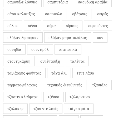
σαμουέλε λόνγκο
σαμπντόρια
σαουδική αραβία
σάσα καλάιτζιτς
σασουόλο
σβάρνας
σειρές
σέλτικ
σένσι
σήμα
σίριους
σιφουέντες
σλόβαν λίμπερετς
σλόβαν μπρατισλάβας
σον
σουηδία
σουντιρόλ
στατιστικά
στουτγκάρδη
συνέντευξη
ταλέντα
ταξιάρχης φούντας
τάχα άλι
τεντ λάσο
τερματοφύλακας
τεχνικός διευθυντής
τζανιόλο
τζάστιν κλαίφερτ
τζένοα
τζιλαρντίνο
τζολάκης
τζον ντε λουίς
τιάγκο μότα