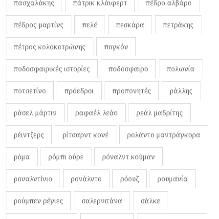
πασχαλάκης
πάτρικ κλάιφερτ
πέδρο αλβάρο
πέδρος μαρτίνς
πελέ
πεσκάρα
πετράκης
πέτρος κολοκοτρώνης
πογκόν
ποδοσφαιρικές ιστορίες
ποδόσφαιρο
πολωνία
ποτσετίνο
πρόεδροι
προπονητές
ράλλης
ράσελ μάρτιν
ραφαέλ λεάο
ρεάλ μαδρίτης
ρέιντζερς
ρίτσαρντ κονέ
ρολάντο μαντράγκορα
ρόμα
ρόμπι ούρε
ρόναλντ κούμαν
ροναλντίνιο
ρονάλντο
ρόουζ
ρουμανία
ρούμπεν ρέγιες
σαλερνιτάνα
σάλκε