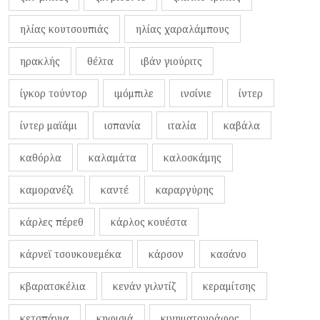
ηλίας κουτσουπιάς
ηλίας χαραλάμπους
ηρακλής
θέλτα
ιβάν γιούριτς
ίγκορ τούντορ
ιμόμπιλε
ινσίνιε
ίντερ
ίντερ μαϊάμι
ισπανία
ιταλία
καβάλα
καθόρλα
καλαμάτα
καλοσκάμης
καμορανέζι
καντέ
καραργύρης
κάρλες πέρεθ
κάρλος κουέστα
κάρνεϊ τσουκουεμέκα
κάρσον
κασάνο
κβαρατσκέλια
κενάν γιλντίζ
κεραμίτσης
κετσπάγια
κηφισιά
κινηματογράφος