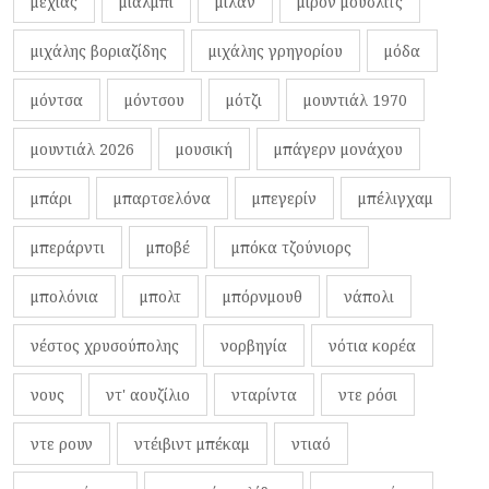
μεχίας
μιάλμπι
μίλαν
μίρον μούσλιτς
μιχάλης βοριαζίδης
μιχάλης γρηγορίου
μόδα
μόντσα
μόντσου
μότζι
μουντιάλ 1970
μουντιάλ 2026
μουσική
μπάγερν μονάχου
μπάρι
μπαρτσελόνα
μπεγερίν
μπέλιγχαμ
μπεράρντι
μποβέ
μπόκα τζούνιορς
μπολόνια
μπολτ
μπόρνμουθ
νάπολι
νέστος χρυσούπολης
νορβηγία
νότια κορέα
νους
ντ' αουζίλιο
νταρίντα
ντε ρόσι
ντε ρουν
ντέιβιντ μπέκαμ
ντιαό