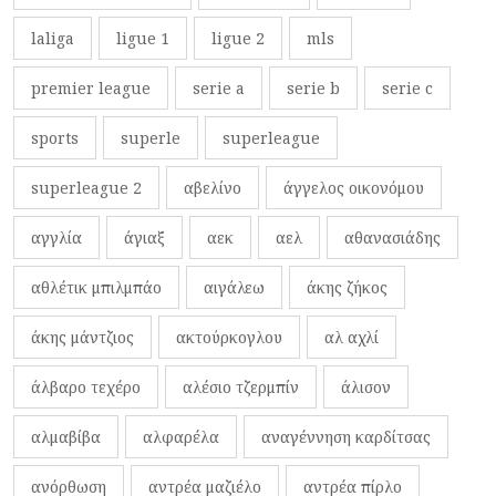
laliga
ligue 1
ligue 2
mls
premier league
serie a
serie b
serie c
sports
superle
superleague
superleague 2
αβελίνο
άγγελος οικονόμου
αγγλία
άγιαξ
αεκ
αελ
αθανασιάδης
αθλέτικ μπιλμπάο
αιγάλεω
άκης ζήκος
άκης μάντζιος
ακτούρκογλου
αλ αχλί
άλβαρο τεχέρο
αλέσιο τζερμπίν
άλισον
αλμαβίβα
αλφαρέλα
αναγέννηση καρδίτσας
ανόρθωση
αντρέα μαζιέλο
αντρέα πίρλο