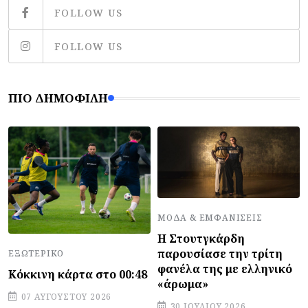
FOLLOW US
FOLLOW US
ΠΙΟ ΔΗΜΟΦΙΛΉ
ΜΌΔΑ & ΕΜΦΑΝΊΣΕΙΣ
Η Στουτγκάρδη
παρουσίασε την τρίτη
ΕΞΩΤΕΡΙΚΌ
φανέλα της με ελληνικό
Κόκκινη κάρτα στο 00:48
«άρωμα»
07 ΑΥΓΟΎΣΤΟΥ 2026
30 ΙΟΥΛΊΟΥ 2026