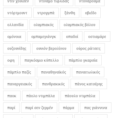
ντιν χούισεν
ντιναμό τιφλίδας
ντοναρούμα
ντόρτμουντ
ντρογμπά
ξάνθη
οβιέδο
ολλανδία
ολυμπιακός
ολυμπιακός βόλου
ομόνοια
ομπαμεγιάνγκ
οπαδοί
οστιαμάρε
ουζουνίδης
ουνιόν βερολίνου
ούρος ράτσιτς
οφη
παγκόσμιο κύπελλο
πάμπλο γκαρσία
πάμπλο παζίς
παναθηναϊκός
παναιτωλικός
παναργειακός
πανθρακικός
πάνος κατσέρης
παοκ
πάολο ντιμπάλα
πάουλο ντιμπάλα
παρί
παρί σεν ζερμέν
πάρμα
πας γιάννινα