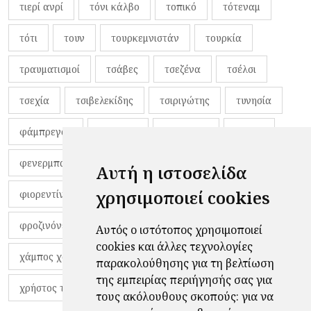
τιερί ανρί
τόνι κάλβο
τοπικό
τότεναμ
τότι
τουν
τουρκεμνιστάν
τουρκία
τραυματισμοί
τσάβες
τσεζένα
τσέλσι
τσεχία
τσιβελεκίδης
τσιριγώτης
τυνησία
φάμπρεγας
φανέλες
φαντιγκά
φαρές
φενερμπαχτσέ
φερνάντο τόρες
φίλαθλοι
Αυτή η ιστοσελίδα
χρησιμοποιεί cookies
φιορεντίνα
φιρμίνο
φρανκ ντε μπουρ
φροζινόνε
φωκικός
χαβίτο
Αυτός ο ιστότοπος χρησιμοποιεί
cookies και άλλες τεχνολογίες
χάμπος χαραλάμπους
χάρι πότερ
παρακολούθησης για τη βελτίωση
της εμπειρίας περιήγησής σας για
χρήστος τζόλης
τους ακόλουθους σκοπούς:
για να