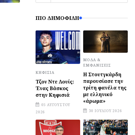
ΠΙΟ ΔΗΜΟΦΙΛΉ
ΜΌΔΑ &
ΕΜΦΑΝΊΣΕΙΣ
ΚΗΦΙΣΙΆ
Η Στουτγκάρδη
παρουσίασε την
Τζον Ντε Λουίς:
τρίτη φανέλα της
Ένας Βάσκος
με ελληνικό
στην Κηφισιά
«άρωμα»
05 ΑΥΓΟΎΣΤΟΥ
30 ΙΟΥΛΊΟΥ 2026
2026