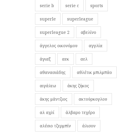
serie b
serie c
sports
superle
superleague
superleague 2
αβελίνο
άγγελος οικονόμου
αγγλία
άγιαξ
αεκ
αελ
αθανασιάδης
αθλέτικ μπιλμπάο
αιγάλεω
άκης ζήκος
άκης μάντζιος
ακτούρκογλου
αλ αχλί
άλβαρο τεχέρο
αλέσιο τζερμπίν
άλισον