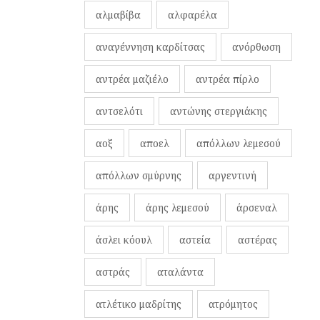
αλμαβίβα
αλφαρέλα
αναγέννηση καρδίτσας
ανόρθωση
αντρέα μαζιέλο
αντρέα πίρλο
αντσελότι
αντώνης στεργιάκης
αοξ
αποελ
απόλλων λεμεσού
απόλλων σμύρνης
αργεντινή
άρης
άρης λεμεσού
άρσεναλ
άσλει κόουλ
αστεία
αστέρας
αστράς
αταλάντα
ατλέτικο μαδρίτης
ατρόμητος