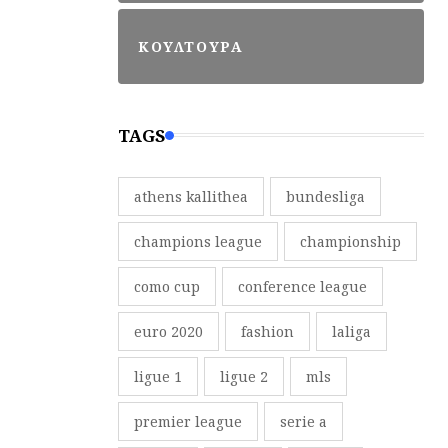
ΚΟΥΛΤΟΥΡΑ
TAGS
athens kallithea
bundesliga
champions league
championship
como cup
conference league
euro 2020
fashion
laliga
ligue 1
ligue 2
mls
premier league
serie a