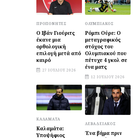
ΠΡΟΠΟΝΗΤΈΣ
ΟΛΥΜΠΙΑΚΌΣ
Ο Ιβάν Γιούριτς
Ρόμπι Ούρε: Ο
έκανε μια
μεταγραφικός
ορθολογική
στόχος του
επιλογή μετά από
Ολυμπιακού που
καιρό
πέτυχε 4 γκολ σε
ένα ματς
27 ΙΟΥΛΊΟΥ 2026
12 ΙΟΥΛΊΟΥ 2026
ΚΑΛΑΜΆΤΑ
ΛΕΒΑΔΕΙΑΚΌΣ
Καλαμάτα:
Ένα βήμα πριν
Υποψήφιος