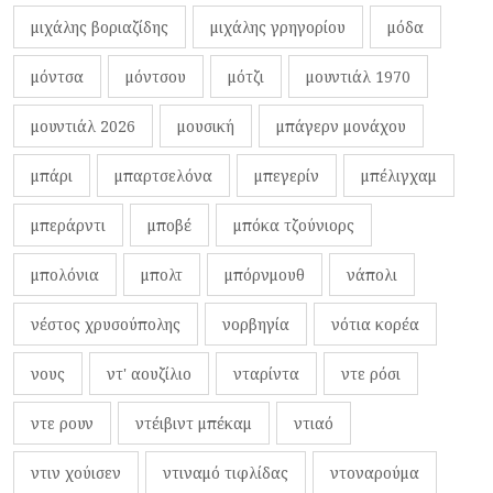
μιχάλης βοριαζίδης
μιχάλης γρηγορίου
μόδα
μόντσα
μόντσου
μότζι
μουντιάλ 1970
μουντιάλ 2026
μουσική
μπάγερν μονάχου
μπάρι
μπαρτσελόνα
μπεγερίν
μπέλιγχαμ
μπεράρντι
μποβέ
μπόκα τζούνιορς
μπολόνια
μπολτ
μπόρνμουθ
νάπολι
νέστος χρυσούπολης
νορβηγία
νότια κορέα
νους
ντ' αουζίλιο
νταρίντα
ντε ρόσι
ντε ρουν
ντέιβιντ μπέκαμ
ντιαό
ντιν χούισεν
ντιναμό τιφλίδας
ντοναρούμα