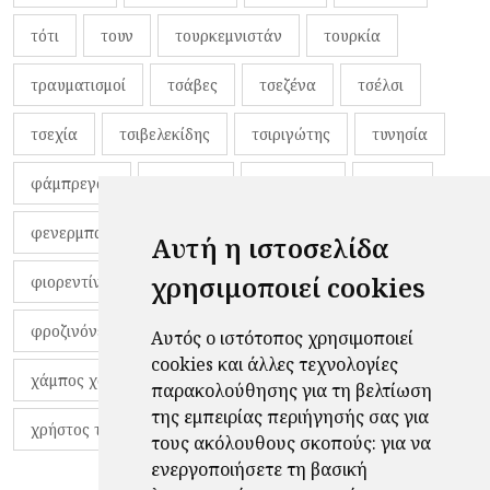
τότι
τουν
τουρκεμνιστάν
τουρκία
τραυματισμοί
τσάβες
τσεζένα
τσέλσι
τσεχία
τσιβελεκίδης
τσιριγώτης
τυνησία
φάμπρεγας
φανέλες
φαντιγκά
φαρές
φενερμπαχτσέ
φερνάντο τόρες
φίλαθλοι
Αυτή η ιστοσελίδα
χρησιμοποιεί cookies
φιορεντίνα
φιρμίνο
φρανκ ντε μπουρ
φροζινόνε
φωκικός
χαβίτο
Αυτός ο ιστότοπος χρησιμοποιεί
cookies και άλλες τεχνολογίες
χάμπος χαραλάμπους
χάρι πότερ
παρακολούθησης για τη βελτίωση
της εμπειρίας περιήγησής σας για
χρήστος τζόλης
τους ακόλουθους σκοπούς:
για να
ενεργοποιήσετε τη βασική