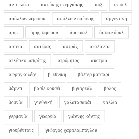
αντσελότι
αντώνης στεργιάκης
αοξ
αποελ
απόλλων λεμεσού
απόλλων σμύρνης
αργεντινή
άρης
άρης λεμεσού
άρσεναλ
άσλει κόουλ
αστεία
αστέρας
αστράς
αταλάντα
ατλέτικο μαδρίτης
ατρόμητος
αυστρία
αφραγκολέζε
β' εθνική
βάλτερ ματσάρι
βάρντι
βασίλ κουσέι
βιγιαρεάλ
βόλος
βοσνία
γ' εθνική
γαλατασαράι
γαλλία
γερμανία
γεωργία
γιάννης κόντης
γιουβέντους
γιώργος χαραλαμπόγλου