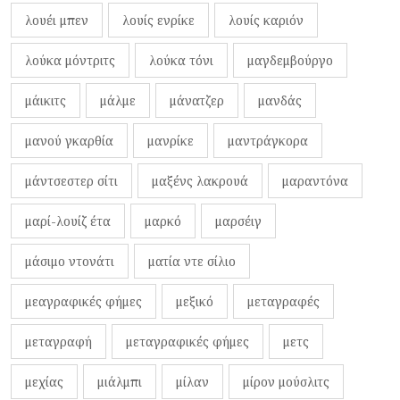
λουέι μπεν
λουίς ενρίκε
λουίς καριόν
λούκα μόντριτς
λούκα τόνι
μαγδεμβούργο
μάικιτς
μάλμε
μάνατζερ
μανδάς
μανού γκαρθία
μανρίκε
μαντράγκορα
μάντσεστερ σίτι
μαξένς λακρουά
μαραντόνα
μαρί-λουίζ έτα
μαρκό
μαρσέιγ
μάσιμο ντονάτι
ματία ντε σίλιο
μεαγραφικές φήμες
μεξικό
μεταγραφές
μεταγραφή
μεταγραφικές φήμες
μετς
μεχίας
μιάλμπι
μίλαν
μίρον μούσλιτς