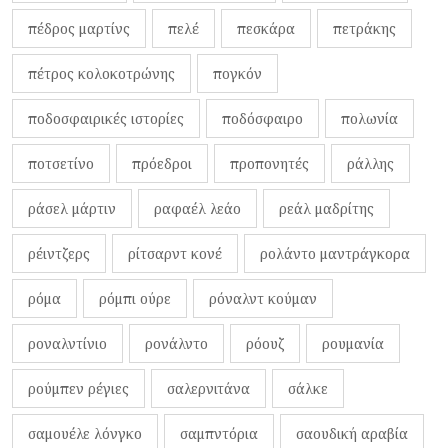
πέδρος μαρτίνς
πελέ
πεσκάρα
πετράκης
πέτρος κολοκοτρώνης
πογκόν
ποδοσφαιρικές ιστορίες
ποδόσφαιρο
πολωνία
ποτσετίνο
πρόεδροι
προπονητές
ράλλης
ράσελ μάρτιν
ραφαέλ λεάο
ρεάλ μαδρίτης
ρέιντζερς
ρίτσαρντ κονέ
ρολάντο μαντράγκορα
ρόμα
ρόμπι ούρε
ρόναλντ κούμαν
ροναλντίνιο
ρονάλντο
ρόουζ
ρουμανία
ρούμπεν ρέγιες
σαλερνιτάνα
σάλκε
σαμουέλε λόνγκο
σαμπντόρια
σαουδική αραβία