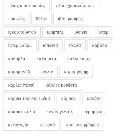
ηλίας κουτσουπιάς
ηλίας χαραλάμπους
ηρακλής
θέλτα
ιβάν γιούριτς
ίγκορ τούντορ
ιμόμπιλε
ινσίνιε
ίντερ
ίντερ μαϊάμι
ισπανία
ιταλία
καβάλα
καθόρλα
καλαμάτα
καλοσκάμης
καμορανέζι
καντέ
καραργύρης
κάρλες πέρεθ
κάρλος κουέστα
κάρνεϊ τσουκουεμέκα
κάρσον
κασάνο
κβαρατσκέλια
κενάν γιλντίζ
κεραμίτσης
κετσπάγια
κηφισιά
κινηματογράφος