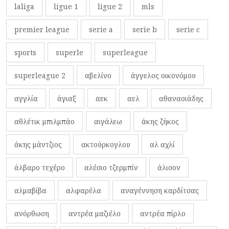
laliga
ligue 1
ligue 2
mls
premier league
serie a
serie b
serie c
sports
superle
superleague
superleague 2
αβελίνο
άγγελος οικονόμου
αγγλία
άγιαξ
αεκ
αελ
αθανασιάδης
αθλέτικ μπιλμπάο
αιγάλεω
άκης ζήκος
άκης μάντζιος
ακτούρκογλου
αλ αχλί
άλβαρο τεχέρο
αλέσιο τζερμπίν
άλισον
αλμαβίβα
αλφαρέλα
αναγέννηση καρδίτσας
ανόρθωση
αντρέα μαζιέλο
αντρέα πίρλο