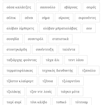
σάσα καλάιτζιτς
σασουόλο
σβάρνας
σειρές
σέλτικ
σένσι
σήμα
σίριους
σιφουέντες
σλόβαν λίμπερετς
σλόβαν μπρατισλάβας
σον
σουηδία
σουντιρόλ
στατιστικά
στουτγκάρδη
συνέντευξη
ταλέντα
ταξιάρχης φούντας
τάχα άλι
τεντ λάσο
τερματοφύλακας
τεχνικός διευθυντής
τζανιόλο
τζάστιν κλαίφερτ
τζένοα
τζιλαρντίνο
τζολάκης
τζον ντε λουίς
τιάγκο μότα
τιερί ανρί
τόνι κάλβο
τοπικό
τότεναμ