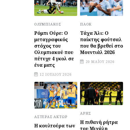
ΠΑΟΚ
ΟΛΥΜΠΙΑΚΌΣ
Τάχα Άλι: Ο
Ρόμπι Ούρε: Ο
παίκτης φούτσαλ
μεταγραφικός
που θα βρεθεί στο
στόχος του
Μουντιάλ 2026
Ολυμπιακού που
πέτυχε 4 γκολ σε
20 ΜΑΪ́ΟΥ 2026
ένα ματς
12 ΙΟΥΛΊΟΥ 2026
ΆΡΗΣ
ΑΣΤΈΡΑΣ ΆΚΤΩΡ
Η πιθανή ρήτρα
Η κουλτούρα των
του Μιχάλη