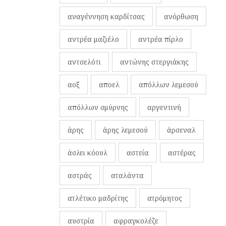
αναγέννηση καρδίτσας
ανόρθωση
αντρέα μαζιέλο
αντρέα πίρλο
αντσελότι
αντώνης στεργιάκης
αοξ
αποελ
απόλλων λεμεσού
απόλλων σμύρνης
αργεντινή
άρης
άρης λεμεσού
άρσεναλ
άσλει κόουλ
αστεία
αστέρας
αστράς
αταλάντα
ατλέτικο μαδρίτης
ατρόμητος
αυστρία
αφραγκολέζε