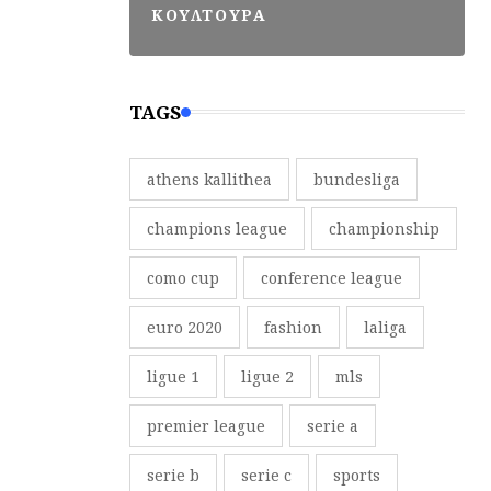
ΚΟΥΛΤΟΥΡΑ
TAGS
athens kallithea
bundesliga
champions league
championship
como cup
conference league
euro 2020
fashion
laliga
ligue 1
ligue 2
mls
premier league
serie a
serie b
serie c
sports