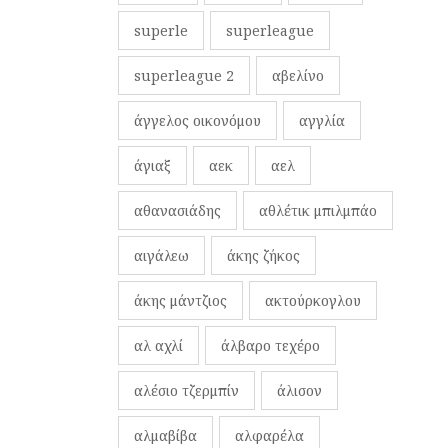
superle
superleague
superleague 2
αβελίνο
άγγελος οικονόμου
αγγλία
άγιαξ
αεκ
αελ
αθανασιάδης
αθλέτικ μπιλμπάο
αιγάλεω
άκης ζήκος
άκης μάντζιος
ακτούρκογλου
αλ αχλί
άλβαρο τεχέρο
αλέσιο τζερμπίν
άλισον
αλμαβίβα
αλφαρέλα