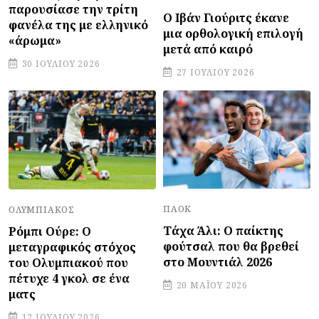
παρουσίασε την τρίτη
Ο Ιβάν Γιούριτς έκανε
φανέλα της με ελληνικό
μια ορθολογική επιλογή
«άρωμα»
μετά από καιρό
30 ΙΟΥΛΊΟΥ 2026
27 ΙΟΥΛΊΟΥ 2026
ΠΑΟΚ
ΟΛΥΜΠΙΑΚΌΣ
Τάχα Άλι: Ο παίκτης
Ρόμπι Ούρε: Ο
φούτσαλ που θα βρεθεί
μεταγραφικός στόχος
στο Μουντιάλ 2026
του Ολυμπιακού που
πέτυχε 4 γκολ σε ένα
20 ΜΑΪ́ΟΥ 2026
ματς
12 ΙΟΥΛΊΟΥ 2026