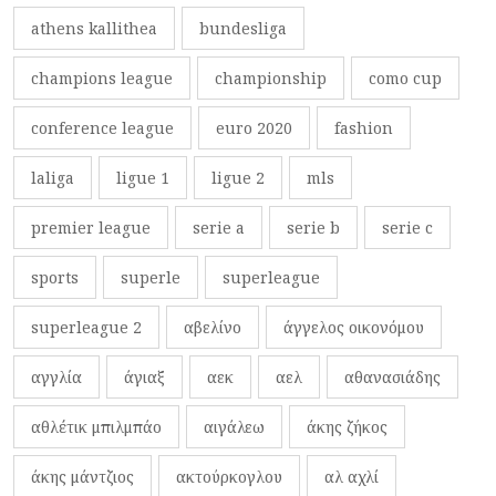
athens kallithea
bundesliga
champions league
championship
como cup
conference league
euro 2020
fashion
laliga
ligue 1
ligue 2
mls
premier league
serie a
serie b
serie c
sports
superle
superleague
superleague 2
αβελίνο
άγγελος οικονόμου
αγγλία
άγιαξ
αεκ
αελ
αθανασιάδης
αθλέτικ μπιλμπάο
αιγάλεω
άκης ζήκος
άκης μάντζιος
ακτούρκογλου
αλ αχλί