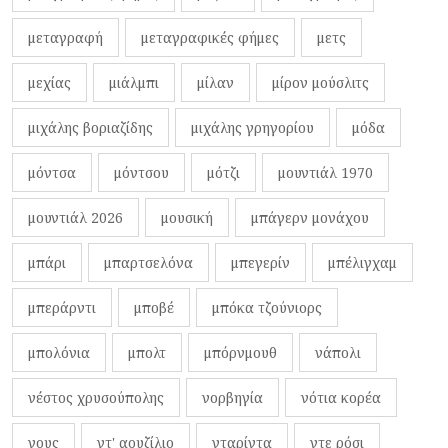
μεταγραφή
μεταγραφικές φήμες
μετς
μεχίας
μιάλμπι
μίλαν
μίρον μούσλιτς
μιχάλης βοριαζίδης
μιχάλης γρηγορίου
μόδα
μόντσα
μόντσου
μότζι
μουντιάλ 1970
μουντιάλ 2026
μουσική
μπάγερν μονάχου
μπάρι
μπαρτσελόνα
μπεγερίν
μπέλιγχαμ
μπεράρντι
μποβέ
μπόκα τζούνιορς
μπολόνια
μπολτ
μπόρνμουθ
νάπολι
νέστος χρυσούπολης
νορβηγία
νότια κορέα
νους
ντ' αουζίλιο
νταρίντα
ντε ρόσι