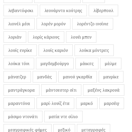
λεβαντόφσκι
λεονάρντο κούτρης
λίβερπουλ
λιονέλ μέσι
λορέν μορόν
λορέντζο ινσίνιε
λοριάν
λορίς κάριους
λουέι μπεν
λουίς ενρίκε
λουίς καριόν
λούκα μόντριτς
λούκα τόνι
μαγδεμβούργο
μάικιτς
μάλμε
μάνατζερ
μανδάς
μανού γκαρθία
μανρίκε
μαντράγκορα
μάντσεστερ σίτι
μαξένς λακρουά
μαραντόνα
μαρί-λουίζ έτα
μαρκό
μαρσέιγ
μάσιμο ντονάτι
ματία ντε σίλιο
μεαγραφικές φήμες
μεξικό
μεταγραφές