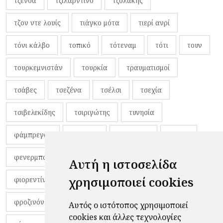
τζένοα
τζιλαρντίνο
τζολάκης
τζον ντε λουίς
τιάγκο μότα
τιερί ανρί
τόνι κάλβο
τοπικό
τότεναμ
τότι
τουν
τουρκεμνιστάν
τουρκία
τραυματισμοί
τσάβες
τσεζένα
τσέλσι
τσεχία
τσιβελεκίδης
τσιριγώτης
τυνησία
φάμπρεγας
φανέλες
φαντιγκά
φαρές
φενερμπαχτσέ
φερνάντο τόρες
φίλαθλοι
Αυτή η ιστοσελίδα
χρησιμοποιεί cookies
φιορεντίνα
φιρμίνο
φρανκ ντε μπουρ
φροζινόνε
φωκικός
χαβίτο
Αυτός ο ιστότοπος χρησιμοποιεί
cookies και άλλες τεχνολογίες