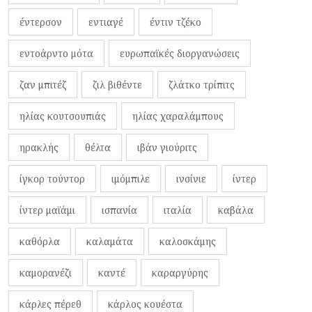
έντερσον
εντιαγέ
έντιν τζέκο
εντοάρντο μότα
ευρωπαϊκές διοργανώσεις
ζαν μπιτέζ
ζιλ βιθέντε
ζλάτκο τρίπιτς
ηλίας κουτσουπιάς
ηλίας χαραλάμπους
ηρακλής
θέλτα
ιβάν γιούριτς
ίγκορ τούντορ
ιμόμπιλε
ινσίνιε
ίντερ
ίντερ μαϊάμι
ισπανία
ιταλία
καβάλα
καθόρλα
καλαμάτα
καλοσκάμης
καμορανέζι
καντέ
καραργύρης
κάρλες πέρεθ
κάρλος κουέστα