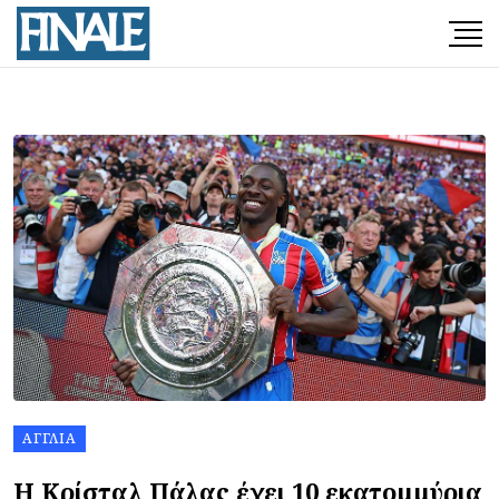
ΑΓΓΛΊΑ
Η Κρίσταλ Πάλας έχει 10 εκατομμύρια