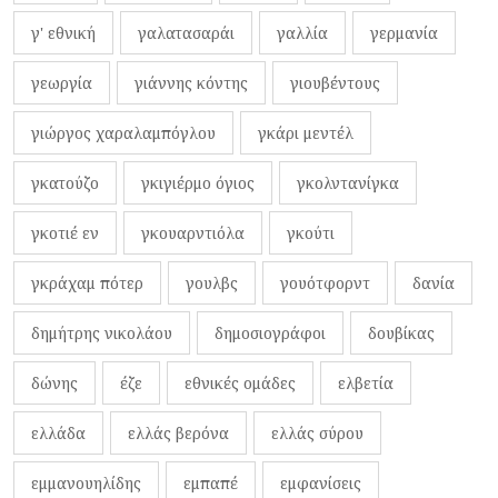
γ' εθνική
γαλατασαράι
γαλλία
γερμανία
γεωργία
γιάννης κόντης
γιουβέντους
γιώργος χαραλαμπόγλου
γκάρι μεντέλ
γκατούζο
γκιγιέρμο όγιος
γκολντανίγκα
γκοτιέ εν
γκουαρντιόλα
γκούτι
γκράχαμ πότερ
γουλβς
γουότφορντ
δανία
δημήτρης νικολάου
δημοσιογράφοι
δουβίκας
δώνης
έζε
εθνικές ομάδες
ελβετία
ελλάδα
ελλάς βερόνα
ελλάς σύρου
εμμανουηλίδης
εμπαπέ
εμφανίσεις