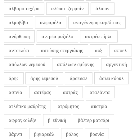
άλβαρο τεχέρο
αλέσιο τζερμπίν
άλισον
αλμαβίβα
αλφαρέλα
αναγέννηση καρδίτσας
ανόρθωση
αντρέα μαζιέλο
αντρέα πίρλο
αντσελότι
αντώνης στεργιάκης
αοξ
αποελ
απόλλων λεμεσού
απόλλων σμύρνης
αργεντινή
άρης
άρης λεμεσού
άρσεναλ
άσλει κόουλ
αστεία
αστέρας
αστράς
αταλάντα
ατλέτικο μαδρίτης
ατρόμητος
αυστρία
αφραγκολέζε
β' εθνική
βάλτερ ματσάρι
βάρντι
βιγιαρεάλ
βόλος
βοσνία