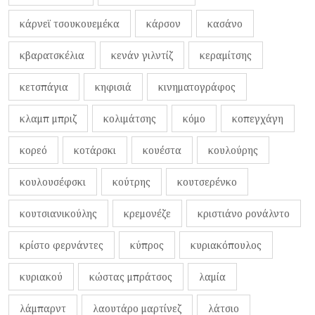
κάρνεϊ τσουκουεμέκα
κάρσον
κασάνο
κβαρατσκέλια
κενάν γιλντίζ
κεραμίτσης
κετσπάγια
κηφισιά
κινηματογράφος
κλαμπ μπριζ
κολιμάτσης
κόμο
κοπεγχάγη
κορεό
κοτάρσκι
κουέστα
κουλούρης
κουλουσέφσκι
κούτρης
κουτσερένκο
κουτσιανικούλης
κρεμονέζε
κριστιάνο ρονάλντο
κρίστο φερνάντες
κύπρος
κυριακόπουλος
κυριακού
κώστας μπράτσος
λαμία
λάμπαρντ
λαουτάρο μαρτίνεζ
λάτσιο