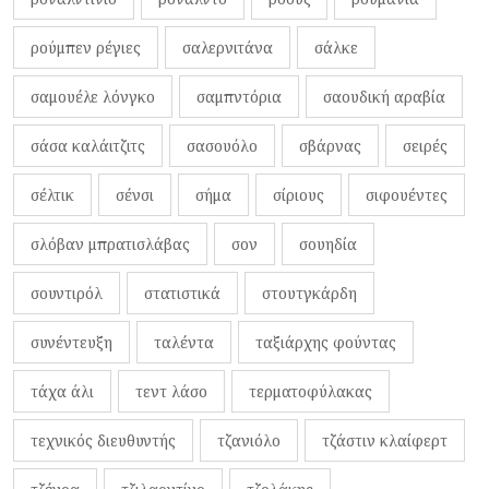
ρούμπεν ρέγιες
σαλερνιτάνα
σάλκε
σαμουέλε λόνγκο
σαμπντόρια
σαουδική αραβία
σάσα καλάιτζιτς
σασουόλο
σβάρνας
σειρές
σέλτικ
σένσι
σήμα
σίριους
σιφουέντες
σλόβαν μπρατισλάβας
σον
σουηδία
σουντιρόλ
στατιστικά
στουτγκάρδη
συνέντευξη
ταλέντα
ταξιάρχης φούντας
τάχα άλι
τεντ λάσο
τερματοφύλακας
τεχνικός διευθυντής
τζανιόλο
τζάστιν κλαίφερτ