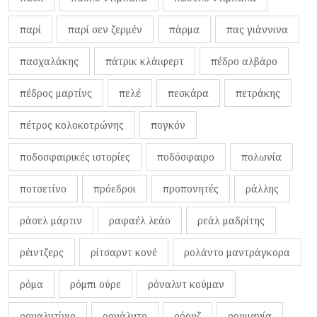
παρί
παρί σεν ζερμέν
πάρμα
πας γιάννινα
πασχαλάκης
πάτρικ κλάιφερτ
πέδρο αλβάρο
πέδρος μαρτίνς
πελέ
πεσκάρα
πετράκης
πέτρος κολοκοτρώνης
πογκόν
ποδοσφαιρικές ιστορίες
ποδόσφαιρο
πολωνία
ποτσετίνο
πρόεδροι
προπονητές
ράλλης
ράσελ μάρτιν
ραφαέλ λεάο
ρεάλ μαδρίτης
ρέιντζερς
ρίτσαρντ κονέ
ρολάντο μαντράγκορα
ρόμα
ρόμπι ούρε
ρόναλντ κούμαν
ροναλντίνιο
ρονάλντο
ρόουζ
ρουμανία