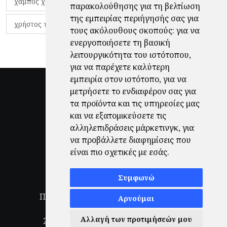
χάμπος χαραλάμπους
χάρι πότερ
παρακολούθησης για τη βελτίωση
της εμπειρίας περιήγησής σας για
χρήστος τζόλης
τους ακόλουθους σκοπούς:
για να
ενεργοποιήσετε τη βασική
λειτουργικότητα του ιστότοπου
,
για να παρέχετε καλύτερη
εμπειρία στον ιστότοπο
,
για να
μετρήσετε το ενδιαφέρον σας για
τα προϊόντα και τις υπηρεσίες μας
και να εξατομικεύσετε τις
αλληλεπιδράσεις μάρκετινγκ
,
για
να προβάλλετε διαφημίσεις που
είναι πιο σχετικές με εσάς
.
Συμφωνώ
Πολιτική Απορρήτου
|
Όροι Χρήσης
|
Αρνούμαι
Ενημέρωση προτιμήσεων cookies
Αλλαγή των προτιμήσεών μου
2026
© Finale.gr All Rights Reserved