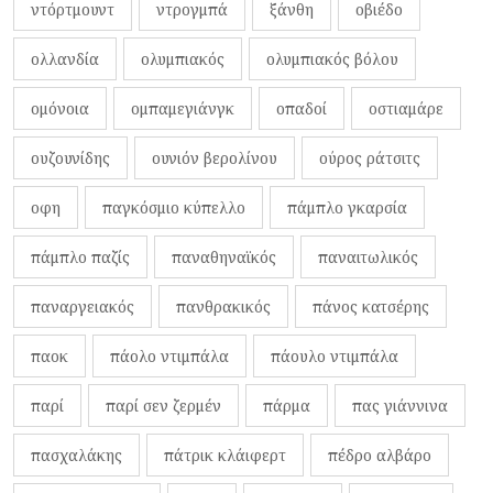
ντόρτμουντ
ντρογμπά
ξάνθη
οβιέδο
ολλανδία
ολυμπιακός
ολυμπιακός βόλου
ομόνοια
ομπαμεγιάνγκ
οπαδοί
οστιαμάρε
ουζουνίδης
ουνιόν βερολίνου
ούρος ράτσιτς
οφη
παγκόσμιο κύπελλο
πάμπλο γκαρσία
πάμπλο παζίς
παναθηναϊκός
παναιτωλικός
παναργειακός
πανθρακικός
πάνος κατσέρης
παοκ
πάολο ντιμπάλα
πάουλο ντιμπάλα
παρί
παρί σεν ζερμέν
πάρμα
πας γιάννινα
πασχαλάκης
πάτρικ κλάιφερτ
πέδρο αλβάρο