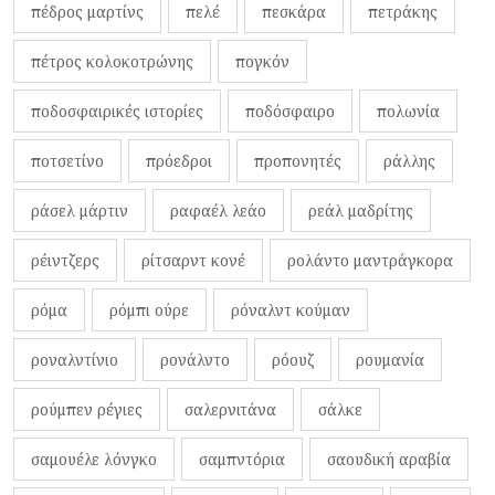
πέδρος μαρτίνς
πελέ
πεσκάρα
πετράκης
πέτρος κολοκοτρώνης
πογκόν
ποδοσφαιρικές ιστορίες
ποδόσφαιρο
πολωνία
ποτσετίνο
πρόεδροι
προπονητές
ράλλης
ράσελ μάρτιν
ραφαέλ λεάο
ρεάλ μαδρίτης
ρέιντζερς
ρίτσαρντ κονέ
ρολάντο μαντράγκορα
ρόμα
ρόμπι ούρε
ρόναλντ κούμαν
ροναλντίνιο
ρονάλντο
ρόουζ
ρουμανία
ρούμπεν ρέγιες
σαλερνιτάνα
σάλκε
σαμουέλε λόνγκο
σαμπντόρια
σαουδική αραβία