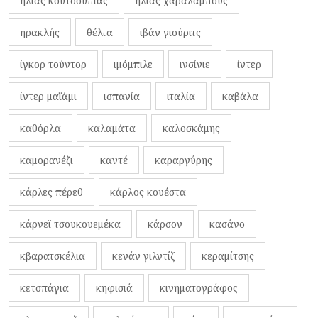
ηλίας κουτσουπιάς
ηλίας χαραλάμπους
ηρακλής
θέλτα
ιβάν γιούριτς
ίγκορ τούντορ
ιμόμπιλε
ινσίνιε
ίντερ
ίντερ μαϊάμι
ισπανία
ιταλία
καβάλα
καθόρλα
καλαμάτα
καλοσκάμης
καμορανέζι
καντέ
καραργύρης
κάρλες πέρεθ
κάρλος κουέστα
κάρνεϊ τσουκουεμέκα
κάρσον
κασάνο
κβαρατσκέλια
κενάν γιλντίζ
κεραμίτσης
κετσπάγια
κηφισιά
κινηματογράφος