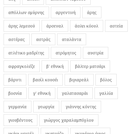
απόλλων σμύρνης
αργεντινή
άρης
άρης λεμεσού
άρσεναλ
άσλει κόουλ
αστεία
αστέρας
αστράς
αταλάντα
ατλέτικο μαδρίτης
ατρόμητος
αυστρία
αφραγκολέζε
β' εθνική
βάλτερ ματσάρι
βάρντι
βασίλ κουσέι
βιγιαρεάλ
βόλος
βοσνία
γ' εθνική
γαλατασαράι
γαλλία
γερμανία
γεωργία
γιάννης κόντης
γιουβέντους
γιώργος χαραλαμπόγλου
γκάρι μεντέλ
γκατούζο
γκιγιέρμο όγιος