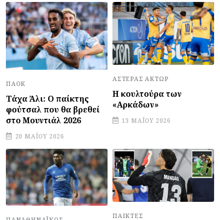
ΑΣΤΈΡΑΣ ΆΚΤΩΡ
ΠΑΟΚ
Η κουλτούρα των
Τάχα Άλι: Ο παίκτης
«Αρκάδων»
φούτσαλ που θα βρεθεί
στο Μουντιάλ 2026
13 ΜΑΪ́ΟΥ 2026
20 ΜΑΪ́ΟΥ 2026
ΠΑΊΚΤΕΣ
ΠΑΝΑΘΗΝΑΪΚΌΣ