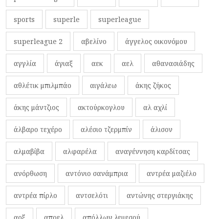
sports
superle
superleague
superleague 2
αβελίνο
άγγελος οικονόμου
αγγλία
άγιαξ
αεκ
αελ
αθανασιάδης
αθλέτικ μπιλμπάο
αιγάλεω
άκης ζήκος
άκης μάντζιος
ακτούρκογλου
αλ αχλί
άλβαρο τεχέρο
αλέσιο τζερμπίν
άλισον
αλμαβίβα
αλφαρέλα
αναγέννηση καρδίτσας
ανόρθωση
αντόνιο σανάμπρια
αντρέα μαζιέλο
αντρέα πίρλο
αντσελότι
αντώνης στεργιάκης
αοξ
αποελ
απόλλων λεμεσού