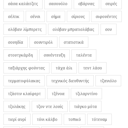
σάσα καλάιτζιτς
σασουόλο
σβάρνας
σειρές
σέλτικ
σένσι
σήμα
σίριους
σιφουέντες
σλόβαν λίμπερετς
σλόβαν μπρατισλάβας
σον
σουηδία
σουντιρόλ
στατιστικά
στουτγκάρδη
συνέντευξη
ταλέντα
ταξιάρχης φούντας
τάχα άλι
τεντ λάσο
τερματοφύλακας
τεχνικός διευθυντής
τζανιόλο
τζάστιν κλαίφερτ
τζένοα
τζιλαρντίνο
τζολάκης
τζον ντε λουίς
τιάγκο μότα
τιερί ανρί
τόνι κάλβο
τοπικό
τότεναμ