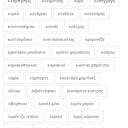
κλαμπ μπριζ
κολιμάτσης
κόμο
κοπεγχάγη
κορεό
κοτάρσκι
κουέστα
κουλούρης
κουλουσέφσκι
κουσέι
κούτρης
κουτσερένκο
κουτσιανικούλης
κρεμονέζε
κριστιάνο ρονάλντο
κρίστο φερνάντες
κύπρος
κυριακόπουλος
κυριακού
κώστας μπράτσος
λαμία
λάμπαρντ
λαουτάρο μαρτίνεζ
λάτσιο
λεβαντόφσκι
λεονάρντο κούτρης
λίβερπουλ
λιονέλ μέσι
λορέν μορόν
λορέντζο ινσίνιε
λοριάν
λορίς κάριους