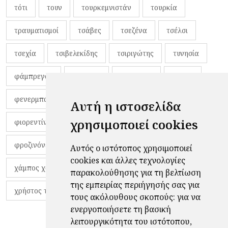
τότι
τουν
τουρκεμνιστάν
τουρκία
τραυματισμοί
τσάβες
τσεζένα
τσέλσι
τσεχία
τσιβελεκίδης
τσιριγώτης
τυνησία
φάμπρεγας
φανέλες
φαντιγκά
φαρές
φενερμπαχτσέ
φερνάντο τόρες
φίλαθλοι
Αυτή η ιστοσελίδα
χρησιμοποιεί cookies
φιορεντίνα
φιρμίνο
φρανκ ντε μπουρ
φροζινόνε
φωκικός
χαβίτο
Αυτός ο ιστότοπος χρησιμοποιεί
cookies και άλλες τεχνολογίες
χάμπος χαραλάμπους
χάρι πότερ
παρακολούθησης για τη βελτίωση
της εμπειρίας περιήγησής σας για
χρήστος τζόλης
τους ακόλουθους σκοπούς:
για να
ενεργοποιήσετε τη βασική
λειτουργικότητα του ιστότοπου
,