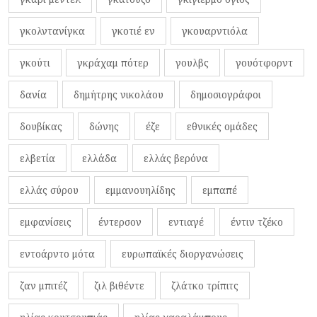
γκολντανίγκα
γκοτιέ εν
γκουαρντιόλα
γκούτι
γκράχαμ πότερ
γουλβς
γουότφορντ
δανία
δημήτρης νικολάου
δημοσιογράφοι
δουβίκας
δώνης
έζε
εθνικές ομάδες
ελβετία
ελλάδα
ελλάς βερόνα
ελλάς σύρου
εμμανουηλίδης
εμπαπέ
εμφανίσεις
έντερσον
εντιαγέ
έντιν τζέκο
εντοάρντο μότα
ευρωπαϊκές διοργανώσεις
ζαν μπιτέζ
ζιλ βιθέντε
ζλάτκο τρίπιτς