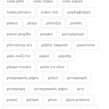
λουέι μπεν
λουίς ενρίκε
λουίς καριόν
λούκα μόντριτς
λούκα τόνι
μαγδεμβούργο
μάικιτς
μάλμε
μάνατζερ
μανδάς
μανού γκαρθία
μανρίκε
μαντράγκορα
μάντσεστερ σίτι
μαξένς λακρουά
μαραντόνα
μαρί-λουίζ έτα
μαρκό
μαρσέιγ
μάσιμο ντονάτι
ματία ντε σίλιο
μεαγραφικές φήμες
μεξικό
μεταγραφές
μεταγραφή
μεταγραφικές φήμες
μετς
μεχίας
μιάλμπι
μίλαν
μίρον μούσλιτς