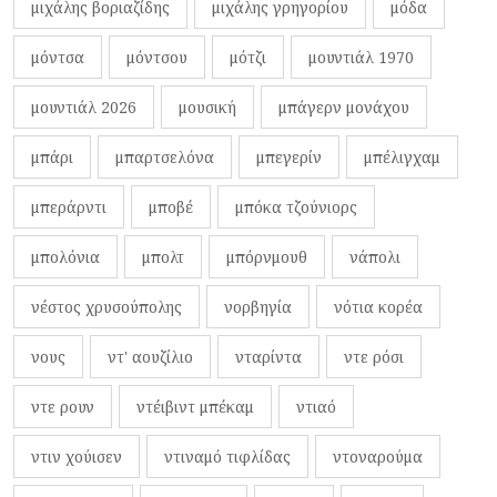
μιχάλης βοριαζίδης
μιχάλης γρηγορίου
μόδα
μόντσα
μόντσου
μότζι
μουντιάλ 1970
μουντιάλ 2026
μουσική
μπάγερν μονάχου
μπάρι
μπαρτσελόνα
μπεγερίν
μπέλιγχαμ
μπεράρντι
μποβέ
μπόκα τζούνιορς
μπολόνια
μπολτ
μπόρνμουθ
νάπολι
νέστος χρυσούπολης
νορβηγία
νότια κορέα
νους
ντ' αουζίλιο
νταρίντα
ντε ρόσι
ντε ρουν
ντέιβιντ μπέκαμ
ντιαό
ντιν χούισεν
ντιναμό τιφλίδας
ντοναρούμα