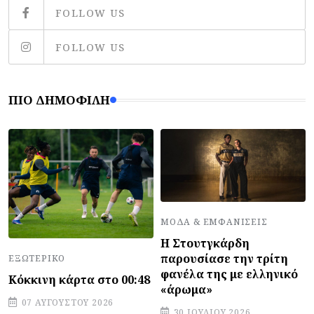
FOLLOW US
FOLLOW US
ΠΙΟ ΔΗΜΟΦΙΛΉ
ΜΌΔΑ & ΕΜΦΑΝΊΣΕΙΣ
Η Στουτγκάρδη
παρουσίασε την τρίτη
ΕΞΩΤΕΡΙΚΌ
φανέλα της με ελληνικό
Κόκκινη κάρτα στο 00:48
«άρωμα»
07 ΑΥΓΟΎΣΤΟΥ 2026
30 ΙΟΥΛΊΟΥ 2026