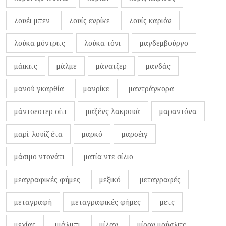
λουέι μπεν
λουίς ενρίκε
λουίς καριόν
λούκα μόντριτς
λούκα τόνι
μαγδεμβούργο
μάικιτς
μάλμε
μάνατζερ
μανδάς
μανού γκαρθία
μανρίκε
μαντράγκορα
μάντσεστερ σίτι
μαξένς λακρουά
μαραντόνα
μαρί-λουίζ έτα
μαρκό
μαρσέιγ
μάσιμο ντονάτι
ματία ντε σίλιο
μεαγραφικές φήμες
μεξικό
μεταγραφές
μεταγραφή
μεταγραφικές φήμες
μετς
μεχίας
μιάλμπι
μίλαν
μίρον μούσλιτς