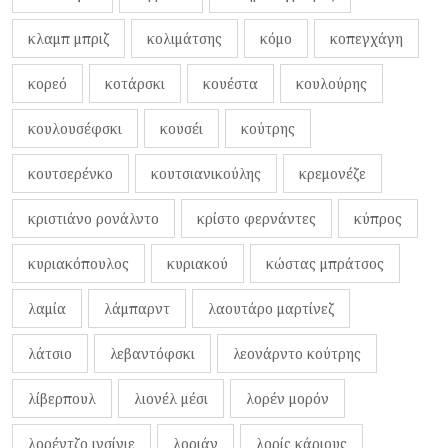
κλαμπ μπριζ
κολιμάτσης
κόμο
κοπεγχάγη
κορεό
κοτάρσκι
κουέστα
κουλούρης
κουλουσέφσκι
κουσέι
κούτρης
κουτσερένκο
κουτσιανικούλης
κρεμονέζε
κριστιάνο ρονάλντο
κρίστο φερνάντες
κύπρος
κυριακόπουλος
κυριακού
κώστας μπράτσος
λαμία
λάμπαρντ
λαουτάρο μαρτίνεζ
λάτσιο
λεβαντόφσκι
λεονάρντο κούτρης
λίβερπουλ
λιονέλ μέσι
λορέν μορόν
λορέντζο ινσίνιε
λοριάν
λορίς κάριους