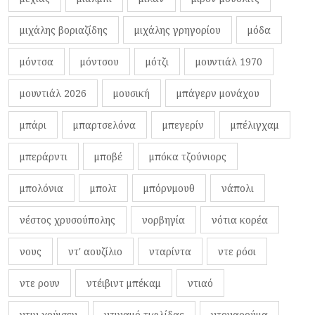
μιχάλης βοριαζίδης
μιχάλης γρηγορίου
μόδα
μόντσα
μόντσου
μότζι
μουντιάλ 1970
μουντιάλ 2026
μουσική
μπάγερν μονάχου
μπάρι
μπαρτσελόνα
μπεγερίν
μπέλιγχαμ
μπεράρντι
μποβέ
μπόκα τζούνιορς
μπολόνια
μπολτ
μπόρνμουθ
νάπολι
νέστος χρυσούπολης
νορβηγία
νότια κορέα
νους
ντ' αουζίλιο
νταρίντα
ντε ρόσι
ντε ρουν
ντέιβιντ μπέκαμ
ντιαό
ντιν χούισεν
ντιναμό τιφλίδας
ντοναρούμα