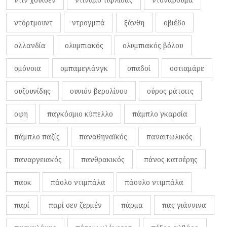
ντόρτμουντ
ντρογμπά
ξάνθη
οβιέδο
ολλανδία
ολυμπιακός
ολυμπιακός βόλου
ομόνοια
ομπαμεγιάνγκ
οπαδοί
οστιαμάρε
ουζουνίδης
ουνιόν βερολίνου
ούρος ράτσιτς
οφη
παγκόσμιο κύπελλο
πάμπλο γκαρσία
πάμπλο παζίς
παναθηναϊκός
παναιτωλικός
παναργειακός
πανθρακικός
πάνος κατσέρης
παοκ
πάολο ντιμπάλα
πάουλο ντιμπάλα
παρί
παρί σεν ζερμέν
πάρμα
πας γιάννινα