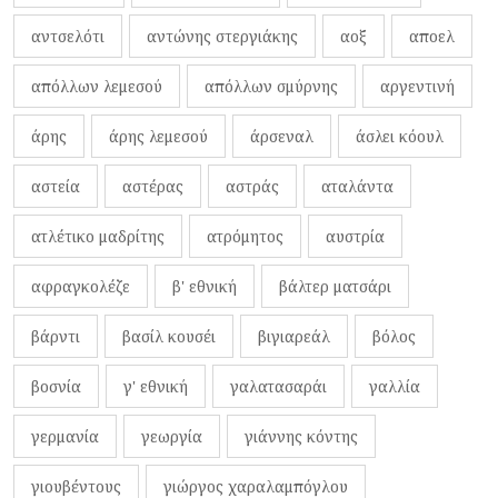
αντσελότι
αντώνης στεργιάκης
αοξ
αποελ
απόλλων λεμεσού
απόλλων σμύρνης
αργεντινή
άρης
άρης λεμεσού
άρσεναλ
άσλει κόουλ
αστεία
αστέρας
αστράς
αταλάντα
ατλέτικο μαδρίτης
ατρόμητος
αυστρία
αφραγκολέζε
β' εθνική
βάλτερ ματσάρι
βάρντι
βασίλ κουσέι
βιγιαρεάλ
βόλος
βοσνία
γ' εθνική
γαλατασαράι
γαλλία
γερμανία
γεωργία
γιάννης κόντης
γιουβέντους
γιώργος χαραλαμπόγλου