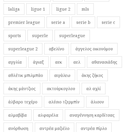
laliga
ligue 1
ligue 2
mls
premier league
serie a
serie b
serie c
sports
superle
superleague
superleague 2
αβελίνο
άγγελος οικονόμου
αγγλία
άγιαξ
αεκ
αελ
αθανασιάδης
αθλέτικ μπιλμπάο
αιγάλεω
άκης ζήκος
άκης μάντζιος
ακτούρκογλου
αλ αχλί
άλβαρο τεχέρο
αλέσιο τζερμπίν
άλισον
αλμαβίβα
αλφαρέλα
αναγέννηση καρδίτσας
ανόρθωση
αντρέα μαζιέλο
αντρέα πίρλο