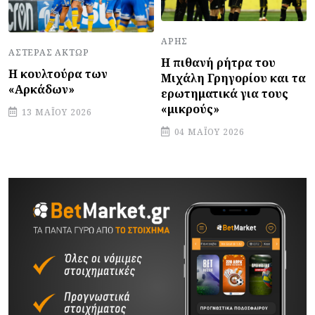
ΆΡΗΣ
ΑΣΤΈΡΑΣ ΆΚΤΩΡ
Η πιθανή ρήτρα του
Η κουλτούρα των
Μιχάλη Γρηγορίου και τα
«Αρκάδων»
ερωτηματικά για τους
«μικρούς»
13 ΜΑΪ́ΟΥ 2026
04 ΜΑΪ́ΟΥ 2026