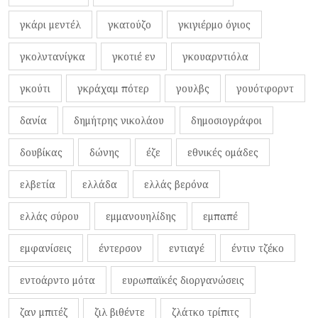
γκάρι μεντέλ
γκατούζο
γκιγιέρμο όγιος
γκολντανίγκα
γκοτιέ εν
γκουαρντιόλα
γκούτι
γκράχαμ πότερ
γουλβς
γουότφορντ
δανία
δημήτρης νικολάου
δημοσιογράφοι
δουβίκας
δώνης
έζε
εθνικές ομάδες
ελβετία
ελλάδα
ελλάς βερόνα
ελλάς σύρου
εμμανουηλίδης
εμπαπέ
εμφανίσεις
έντερσον
εντιαγέ
έντιν τζέκο
εντοάρντο μότα
ευρωπαϊκές διοργανώσεις
ζαν μπιτέζ
ζιλ βιθέντε
ζλάτκο τρίπιτς