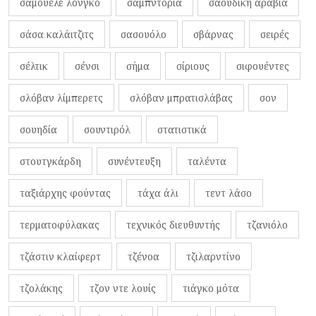
σαμουέλε λόνγκο
σαμπντόρια
σαουδική αραβία
σάσα καλάιτζιτς
σασουόλο
σβάρνας
σειρές
σέλτικ
σένσι
σήμα
σίριους
σιφουέντες
σλόβαν λίμπερετς
σλόβαν μπρατισλάβας
σον
σουηδία
σουντιρόλ
στατιστικά
στουτγκάρδη
συνέντευξη
ταλέντα
ταξιάρχης φούντας
τάχα άλι
τεντ λάσο
τερματοφύλακας
τεχνικός διευθυντής
τζανιόλο
τζάστιν κλαίφερτ
τζένοα
τζιλαρντίνο
τζολάκης
τζον ντε λουίς
τιάγκο μότα