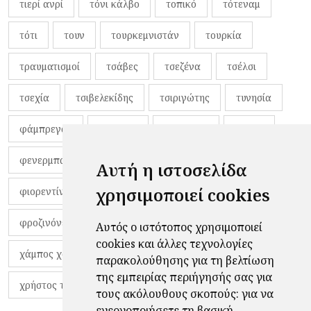
τιερί ανρί
τόνι κάλβο
τοπικό
τότεναμ
τότι
τουν
τουρκεμνιστάν
τουρκία
τραυματισμοί
τσάβες
τσεζένα
τσέλσι
τσεχία
τσιβελεκίδης
τσιριγώτης
τυνησία
φάμπρεγας
φανέλες
φαντιγκά
φαρές
φενερμπαχτσέ
φερνάντο τόρες
φίλαθλοι
Αυτή η ιστοσελίδα
χρησιμοποιεί cookies
φιορεντίνα
φιρμίνο
φρανκ ντε μπουρ
φροζινόνε
φωκικός
χαβίτο
Αυτός ο ιστότοπος χρησιμοποιεί
cookies και άλλες τεχνολογίες
χάμπος χαραλάμπους
χάρι πότερ
παρακολούθησης για τη βελτίωση
της εμπειρίας περιήγησής σας για
χρήστος τζόλης
τους ακόλουθους σκοπούς:
για να
ενεργοποιήσετε τη βασική