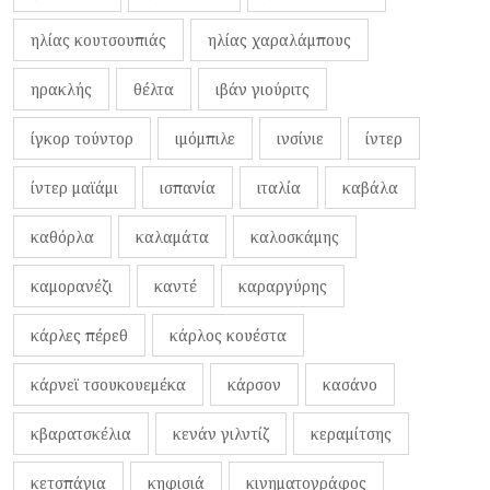
ηλίας κουτσουπιάς
ηλίας χαραλάμπους
ηρακλής
θέλτα
ιβάν γιούριτς
ίγκορ τούντορ
ιμόμπιλε
ινσίνιε
ίντερ
ίντερ μαϊάμι
ισπανία
ιταλία
καβάλα
καθόρλα
καλαμάτα
καλοσκάμης
καμορανέζι
καντέ
καραργύρης
κάρλες πέρεθ
κάρλος κουέστα
κάρνεϊ τσουκουεμέκα
κάρσον
κασάνο
κβαρατσκέλια
κενάν γιλντίζ
κεραμίτσης
κετσπάγια
κηφισιά
κινηματογράφος