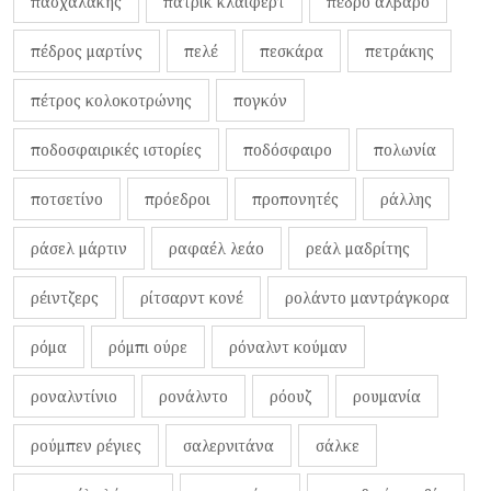
πασχαλάκης
πάτρικ κλάιφερτ
πέδρο αλβάρο
πέδρος μαρτίνς
πελέ
πεσκάρα
πετράκης
πέτρος κολοκοτρώνης
πογκόν
ποδοσφαιρικές ιστορίες
ποδόσφαιρο
πολωνία
ποτσετίνο
πρόεδροι
προπονητές
ράλλης
ράσελ μάρτιν
ραφαέλ λεάο
ρεάλ μαδρίτης
ρέιντζερς
ρίτσαρντ κονέ
ρολάντο μαντράγκορα
ρόμα
ρόμπι ούρε
ρόναλντ κούμαν
ροναλντίνιο
ρονάλντο
ρόουζ
ρουμανία
ρούμπεν ρέγιες
σαλερνιτάνα
σάλκε