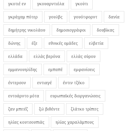
γκοτιέ εν
γκουαρντιόλα
γκούτι
γκράχαμ πότερ
γουλβς
γουότφορντ
δανία
δημήτρης νικολάου
δημοσιογράφοι
δουβίκας
δώνης
έζε
εθνικές ομάδες
ελβετία
ελλάδα
ελλάς βερόνα
ελλάς σύρου
εμμανουηλίδης
εμπαπέ
εμφανίσεις
έντερσον
εντιαγέ
έντιν τζέκο
εντοάρντο μότα
ευρωπαϊκές διοργανώσεις
ζαν μπιτέζ
ζιλ βιθέντε
ζλάτκο τρίπιτς
ηλίας κουτσουπιάς
ηλίας χαραλάμπους