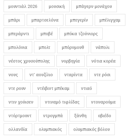
μουντιάλ 2026
μουσική
μπάγερν μονάχου
μπάρι
μπαρτσελόνα
μπεγερίν
μπέλιγχαμ
μπεράρντι
μποβέ
μπόκα τζούνιορς
μπολόνια
μπολτ
μπόρνμουθ
νάπολι
νέστος χρυσούπολης
νορβηγία
νότια κορέα
νους
ντ' αουζίλιο
νταρίντα
ντε ρόσι
ντε ρουν
ντέιβιντ μπέκαμ
ντιαό
ντιν χούισεν
ντιναμό τιφλίδας
ντοναρούμα
ντόρτμουντ
ντρογμπά
ξάνθη
οβιέδο
ολλανδία
ολυμπιακός
ολυμπιακός βόλου