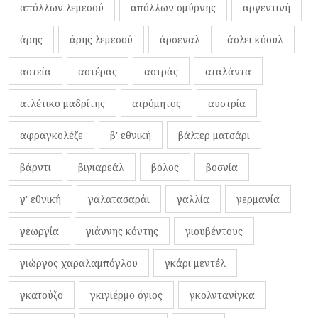
απόλλων λεμεσού
απόλλων σμύρνης
αργεντινή
άρης
άρης λεμεσού
άρσεναλ
άσλει κόουλ
αστεία
αστέρας
αστράς
αταλάντα
ατλέτικο μαδρίτης
ατρόμητος
αυστρία
αφραγκολέζε
β' εθνική
βάλτερ ματσάρι
βάρντι
βιγιαρεάλ
βόλος
βοσνία
γ' εθνική
γαλατασαράι
γαλλία
γερμανία
γεωργία
γιάννης κόντης
γιουβέντους
γιώργος χαραλαμπόγλου
γκάρι μεντέλ
γκατούζο
γκιγιέρμο όγιος
γκολντανίγκα