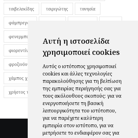
τσιβελεκίδης
τσιριγώτης
τυνησία
φάμπρεγας
φανέλες
φαντιγκά
φαρές
φενερμπαχτσέ
φερνάντο τόρες
φίλαθλοι
Αυτή η ιστοσελίδα
χρησιμοποιεί cookies
φιορεντίνα
φιρμίνο
φρανκ ντε μπουρ
φροζινόνε
φωκικός
χαβίτο
Αυτός ο ιστότοπος χρησιμοποιεί
cookies και άλλες τεχνολογίες
χάμπος χαραλάμπους
χάρι πότερ
παρακολούθησης για τη βελτίωση
της εμπειρίας περιήγησής σας για
χρήστος τζόλης
τους ακόλουθους σκοπούς:
για να
ενεργοποιήσετε τη βασική
λειτουργικότητα του ιστότοπου
,
για να παρέχετε καλύτερη
εμπειρία στον ιστότοπο
,
για να
μετρήσετε το ενδιαφέρον σας για