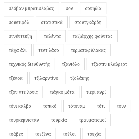
σλόβαν μπρατισλάβας
σον
σουηδία
σουντιρόλ
στατιστικά
στουτγκάρδη
συνέντευξη
ταλέντα
ταξιάρχης φούντας
τάχα άλι
τεντ λάσο
τερματοφύλακας
τεχνικός διευθυντής
τζανιόλο
τζάστιν κλαίφερτ
τζένοα
τζιλαρντίνο
τζολάκης
τζον ντε λουίς
τιάγκο μότα
τιερί ανρί
τόνι κάλβο
τοπικό
τότεναμ
τότι
τουν
τουρκεμνιστάν
τουρκία
τραυματισμοί
τσάβες
τσεζένα
τσέλσι
τσεχία