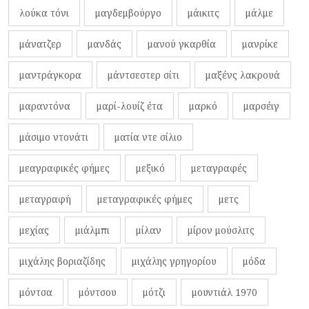
λούκα τόνι
μαγδεμβούργο
μάικιτς
μάλμε
μάνατζερ
μανδάς
μανού γκαρθία
μανρίκε
μαντράγκορα
μάντσεστερ σίτι
μαξένς λακρουά
μαραντόνα
μαρί-λουίζ έτα
μαρκό
μαρσέιγ
μάσιμο ντονάτι
ματία ντε σίλιο
μεαγραφικές φήμες
μεξικό
μεταγραφές
μεταγραφή
μεταγραφικές φήμες
μετς
μεχίας
μιάλμπι
μίλαν
μίρον μούσλιτς
μιχάλης βοριαζίδης
μιχάλης γρηγορίου
μόδα
μόντσα
μόντσου
μότζι
μουντιάλ 1970