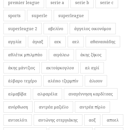
premier league
serie a
serie b
serie c
sports
superle
superleague
superleague 2
αβελίνο
άγγελος οικονόμου
αγγλία
άγιαξ
αεκ
αελ
αθανασιάδης
αθλέτικ μπιλμπάο
αιγάλεω
άκης ζήκος
άκης μάντζιος
ακτούρκογλου
αλ αχλί
άλβαρο τεχέρο
αλέσιο τζερμπίν
άλισον
αλμαβίβα
αλφαρέλα
αναγέννηση καρδίτσας
ανόρθωση
αντρέα μαζιέλο
αντρέα πίρλο
αντσελότι
αντώνης στεργιάκης
αοξ
αποελ