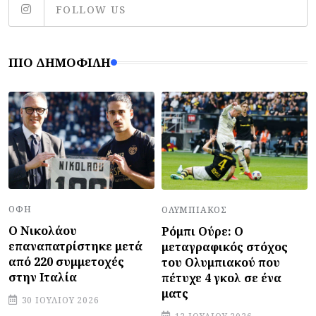
FOLLOW US
ΠΙΟ ΔΗΜΟΦΙΛΉ
ΟΦΗ
ΟΛΥΜΠΙΑΚΌΣ
Ο Νικολάου
Ρόμπι Ούρε: Ο
επαναπατρίστηκε μετά
μεταγραφικός στόχος
από 220 συμμετοχές
του Ολυμπιακού που
στην Ιταλία
πέτυχε 4 γκολ σε ένα
ματς
30 ΙΟΥΛΊΟΥ 2026