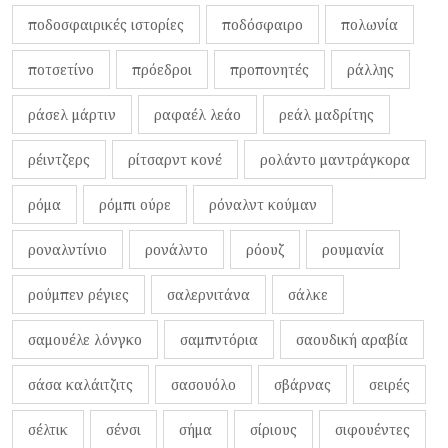
ποδοσφαιρικές ιστορίες
ποδόσφαιρο
πολωνία
ποτσετίνο
πρόεδροι
προπονητές
ράλλης
ράσελ μάρτιν
ραφαέλ λεάο
ρεάλ μαδρίτης
ρέιντζερς
ρίτσαρντ κονέ
ρολάντο μαντράγκορα
ρόμα
ρόμπι ούρε
ρόναλντ κούμαν
ροναλντίνιο
ρονάλντο
ρόουζ
ρουμανία
ρούμπεν ρέγιες
σαλερνιτάνα
σάλκε
σαμουέλε λόνγκο
σαμπντόρια
σαουδική αραβία
σάσα καλάιτζιτς
σασουόλο
σβάρνας
σειρές
σέλτικ
σένσι
σήμα
σίριους
σιφουέντες