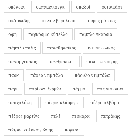
ομόνοια
ομπαμεγιάνγκ
οπαδοί
οστιαμάρε
ουζουνίδης
ουνιόν βερολίνου
ούρος ράτσιτς
οφη
παγκόσμιο κύπελλο
πάμπλο γκαρσία
πάμπλο παζίς
παναθηναϊκός
παναιτωλικός
παναργειακός
πανθρακικός
πάνος κατσέρης
παοκ
πάολο ντιμπάλα
πάουλο ντιμπάλα
παρί
παρί σεν ζερμέν
πάρμα
πας γιάννινα
πασχαλάκης
πάτρικ κλάιφερτ
πέδρο αλβάρο
πέδρος μαρτίνς
πελέ
πεσκάρα
πετράκης
πέτρος κολοκοτρώνης
πογκόν