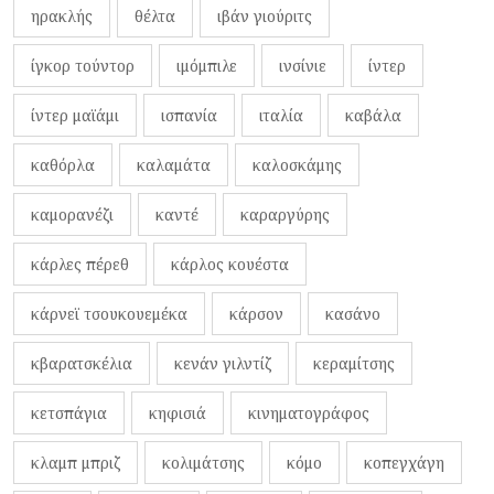
ηρακλής
θέλτα
ιβάν γιούριτς
ίγκορ τούντορ
ιμόμπιλε
ινσίνιε
ίντερ
ίντερ μαϊάμι
ισπανία
ιταλία
καβάλα
καθόρλα
καλαμάτα
καλοσκάμης
καμορανέζι
καντέ
καραργύρης
κάρλες πέρεθ
κάρλος κουέστα
κάρνεϊ τσουκουεμέκα
κάρσον
κασάνο
κβαρατσκέλια
κενάν γιλντίζ
κεραμίτσης
κετσπάγια
κηφισιά
κινηματογράφος
κλαμπ μπριζ
κολιμάτσης
κόμο
κοπεγχάγη