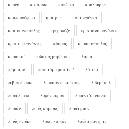
κορεό
κοτάρσκι
κουέστα
κουλούρης
κουλουσέφσκι
κούτρης
κουτσερένκο
κουτσιανικούλης
κρεμονέζε
κριστιάνο ρονάλντο
κρίστο φερνάντες
κύπρος
κυριακόπουλος
κυριακού
κώστας μπράτσος
λαμία
λάμπαρντ
λαουτάρο μαρτίνεζ
λάτσιο
λεβαντόφσκι
λεονάρντο κούτρης
λίβερπουλ
λιονέλ μέσι
λορέν μορόν
λορέντζο ινσίνιε
λοριάν
λορίς κάριους
λουέι μπεν
λουίς ενρίκε
λουίς καριόν
λούκα μόντριτς