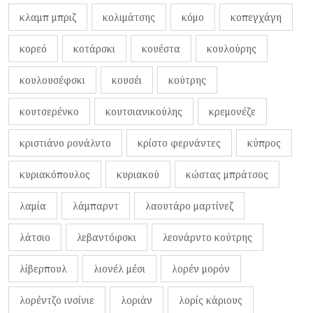
κλαμπ μπριζ
κολιμάτσης
κόμο
κοπεγχάγη
κορεό
κοτάρσκι
κουέστα
κουλούρης
κουλουσέφσκι
κουσέι
κούτρης
κουτσερένκο
κουτσιανικούλης
κρεμονέζε
κριστιάνο ρονάλντο
κρίστο φερνάντες
κύπρος
κυριακόπουλος
κυριακού
κώστας μπράτσος
λαμία
λάμπαρντ
λαουτάρο μαρτίνεζ
λάτσιο
λεβαντόφσκι
λεονάρντο κούτρης
λίβερπουλ
λιονέλ μέσι
λορέν μορόν
λορέντζο ινσίνιε
λοριάν
λορίς κάριους