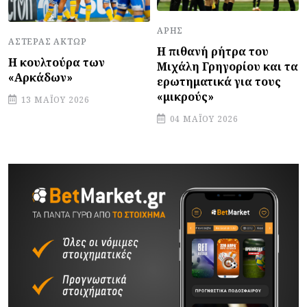
ΆΡΗΣ
ΑΣΤΈΡΑΣ ΆΚΤΩΡ
Η πιθανή ρήτρα του
Η κουλτούρα των
Μιχάλη Γρηγορίου και τα
«Αρκάδων»
ερωτηματικά για τους
«μικρούς»
13 ΜΑΪ́ΟΥ 2026
04 ΜΑΪ́ΟΥ 2026