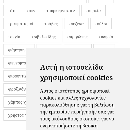
τότι
τουν
τουρκεμνιστάν
τουρκία
τραυματισμοί
τσάβες
τσεζένα
τσέλσι
τσεχία
τσιβελεκίδης
τσιριγώτης
τυνησία
φάμπρεγας
φανέλες
φαντιγκά
φαρές
φενερμπαχτσέ
φερνάντο τόρες
φίλαθλοι
Αυτή η ιστοσελίδα
χρησιμοποιεί cookies
φιορεντίνα
φιρμίνο
φρανκ ντε μπουρ
φροζινόνε
φωκικός
χαβίτο
Αυτός ο ιστότοπος χρησιμοποιεί
cookies και άλλες τεχνολογίες
χάμπος χαραλάμπους
χάρι πότερ
παρακολούθησης για τη βελτίωση
της εμπειρίας περιήγησής σας για
χρήστος τζόλης
τους ακόλουθους σκοπούς:
για να
ενεργοποιήσετε τη βασική