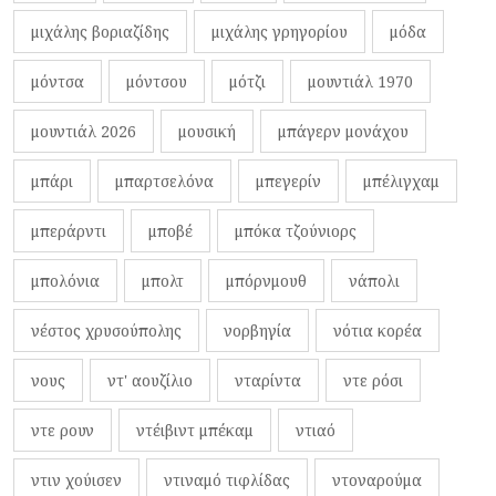
μιχάλης βοριαζίδης
μιχάλης γρηγορίου
μόδα
μόντσα
μόντσου
μότζι
μουντιάλ 1970
μουντιάλ 2026
μουσική
μπάγερν μονάχου
μπάρι
μπαρτσελόνα
μπεγερίν
μπέλιγχαμ
μπεράρντι
μποβέ
μπόκα τζούνιορς
μπολόνια
μπολτ
μπόρνμουθ
νάπολι
νέστος χρυσούπολης
νορβηγία
νότια κορέα
νους
ντ' αουζίλιο
νταρίντα
ντε ρόσι
ντε ρουν
ντέιβιντ μπέκαμ
ντιαό
ντιν χούισεν
ντιναμό τιφλίδας
ντοναρούμα