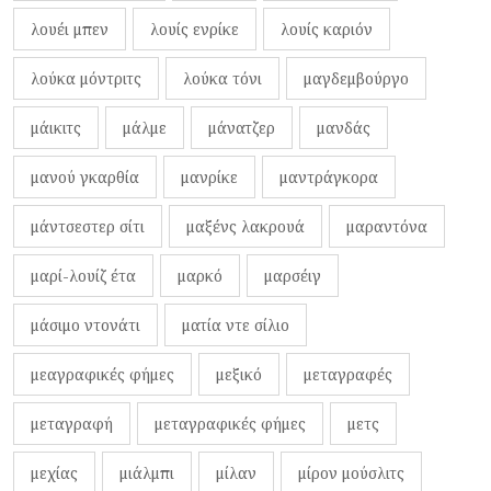
λουέι μπεν
λουίς ενρίκε
λουίς καριόν
λούκα μόντριτς
λούκα τόνι
μαγδεμβούργο
μάικιτς
μάλμε
μάνατζερ
μανδάς
μανού γκαρθία
μανρίκε
μαντράγκορα
μάντσεστερ σίτι
μαξένς λακρουά
μαραντόνα
μαρί-λουίζ έτα
μαρκό
μαρσέιγ
μάσιμο ντονάτι
ματία ντε σίλιο
μεαγραφικές φήμες
μεξικό
μεταγραφές
μεταγραφή
μεταγραφικές φήμες
μετς
μεχίας
μιάλμπι
μίλαν
μίρον μούσλιτς