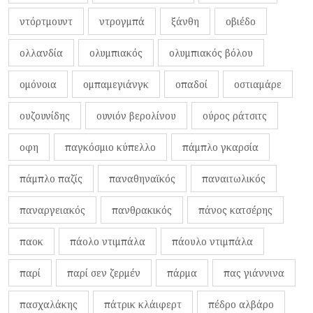
ντόρτμουντ
ντρογμπά
ξάνθη
οβιέδο
ολλανδία
ολυμπιακός
ολυμπιακός βόλου
ομόνοια
ομπαμεγιάνγκ
οπαδοί
οστιαμάρε
ουζουνίδης
ουνιόν βερολίνου
ούρος ράτσιτς
οφη
παγκόσμιο κύπελλο
πάμπλο γκαρσία
πάμπλο παζίς
παναθηναϊκός
παναιτωλικός
παναργειακός
πανθρακικός
πάνος κατσέρης
παοκ
πάολο ντιμπάλα
πάουλο ντιμπάλα
παρί
παρί σεν ζερμέν
πάρμα
πας γιάννινα
πασχαλάκης
πάτρικ κλάιφερτ
πέδρο αλβάρο