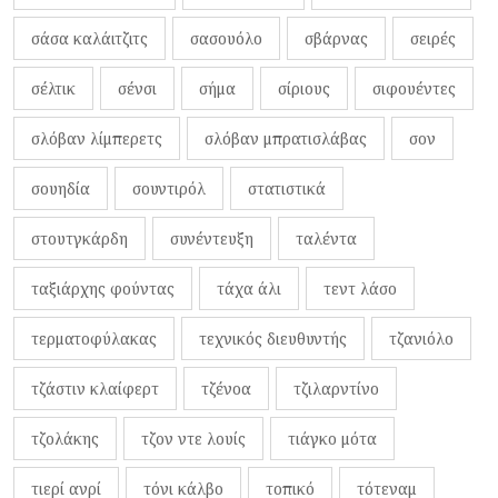
σάσα καλάιτζιτς
σασουόλο
σβάρνας
σειρές
σέλτικ
σένσι
σήμα
σίριους
σιφουέντες
σλόβαν λίμπερετς
σλόβαν μπρατισλάβας
σον
σουηδία
σουντιρόλ
στατιστικά
στουτγκάρδη
συνέντευξη
ταλέντα
ταξιάρχης φούντας
τάχα άλι
τεντ λάσο
τερματοφύλακας
τεχνικός διευθυντής
τζανιόλο
τζάστιν κλαίφερτ
τζένοα
τζιλαρντίνο
τζολάκης
τζον ντε λουίς
τιάγκο μότα
τιερί ανρί
τόνι κάλβο
τοπικό
τότεναμ