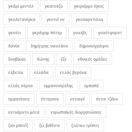
γκάρι μεντέλ
γκατούζο
γκιγιέρμο όγιος
γκολντανίγκα
γκοτιέ εν
γκουαρντιόλα
γκούτι
γκράχαμ πότερ
γουλβς
γουότφορντ
δανία
δημήτρης νικολάου
δημοσιογράφοι
δουβίκας
δώνης
έζε
εθνικές ομάδες
ελβετία
ελλάδα
ελλάς βερόνα
ελλάς σύρου
εμμανουηλίδης
εμπαπέ
εμφανίσεις
έντερσον
εντιαγέ
έντιν τζέκο
εντοάρντο μότα
ευρωπαϊκές διοργανώσεις
ζαν μπιτέζ
ζιλ βιθέντε
ζλάτκο τρίπιτς