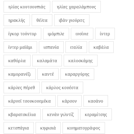
ηλίας κουτσουπιάς
ηλίας χαραλάμπους
ηρακλής
θέλτα
ιβάν γιούριτς
ίγκορ τούντορ
ιμόμπιλε
ινσίνιε
ίντερ
ίντερ μαϊάμι
ισπανία
ιταλία
καβάλα
καθόρλα
καλαμάτα
καλοσκάμης
καμορανέζι
καντέ
καραργύρης
κάρλες πέρεθ
κάρλος κουέστα
κάρνεϊ τσουκουεμέκα
κάρσον
κασάνο
κβαρατσκέλια
κενάν γιλντίζ
κεραμίτσης
κετσπάγια
κηφισιά
κινηματογράφος