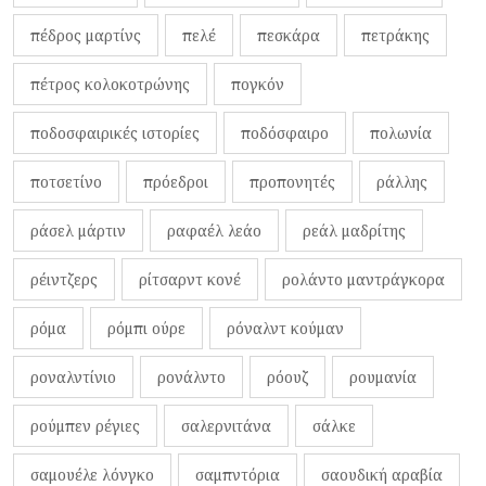
πέδρος μαρτίνς
πελέ
πεσκάρα
πετράκης
πέτρος κολοκοτρώνης
πογκόν
ποδοσφαιρικές ιστορίες
ποδόσφαιρο
πολωνία
ποτσετίνο
πρόεδροι
προπονητές
ράλλης
ράσελ μάρτιν
ραφαέλ λεάο
ρεάλ μαδρίτης
ρέιντζερς
ρίτσαρντ κονέ
ρολάντο μαντράγκορα
ρόμα
ρόμπι ούρε
ρόναλντ κούμαν
ροναλντίνιο
ρονάλντο
ρόουζ
ρουμανία
ρούμπεν ρέγιες
σαλερνιτάνα
σάλκε
σαμουέλε λόνγκο
σαμπντόρια
σαουδική αραβία