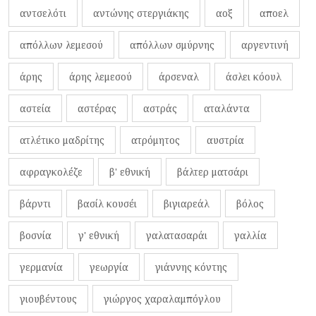
αντσελότι
αντώνης στεργιάκης
αοξ
αποελ
απόλλων λεμεσού
απόλλων σμύρνης
αργεντινή
άρης
άρης λεμεσού
άρσεναλ
άσλει κόουλ
αστεία
αστέρας
αστράς
αταλάντα
ατλέτικο μαδρίτης
ατρόμητος
αυστρία
αφραγκολέζε
β' εθνική
βάλτερ ματσάρι
βάρντι
βασίλ κουσέι
βιγιαρεάλ
βόλος
βοσνία
γ' εθνική
γαλατασαράι
γαλλία
γερμανία
γεωργία
γιάννης κόντης
γιουβέντους
γιώργος χαραλαμπόγλου