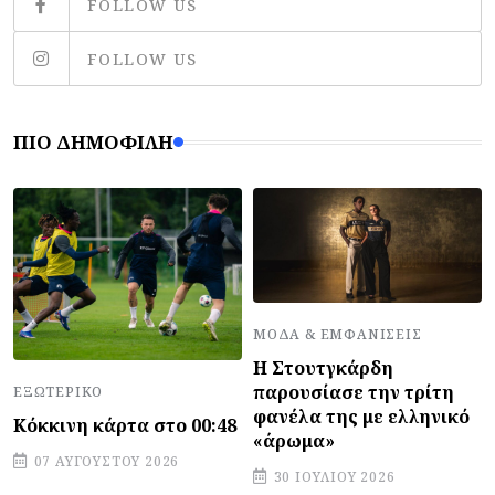
FOLLOW US
FOLLOW US
ΠΙΟ ΔΗΜΟΦΙΛΉ
ΜΌΔΑ & ΕΜΦΑΝΊΣΕΙΣ
Η Στουτγκάρδη
παρουσίασε την τρίτη
ΕΞΩΤΕΡΙΚΌ
φανέλα της με ελληνικό
Κόκκινη κάρτα στο 00:48
«άρωμα»
07 ΑΥΓΟΎΣΤΟΥ 2026
30 ΙΟΥΛΊΟΥ 2026