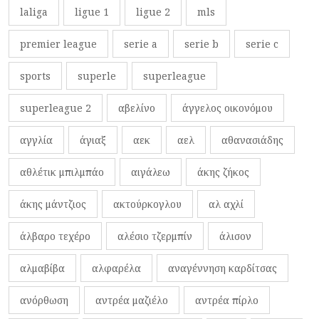
laliga
ligue 1
ligue 2
mls
premier league
serie a
serie b
serie c
sports
superle
superleague
superleague 2
αβελίνο
άγγελος οικονόμου
αγγλία
άγιαξ
αεκ
αελ
αθανασιάδης
αθλέτικ μπιλμπάο
αιγάλεω
άκης ζήκος
άκης μάντζιος
ακτούρκογλου
αλ αχλί
άλβαρο τεχέρο
αλέσιο τζερμπίν
άλισον
αλμαβίβα
αλφαρέλα
αναγέννηση καρδίτσας
ανόρθωση
αντρέα μαζιέλο
αντρέα πίρλο