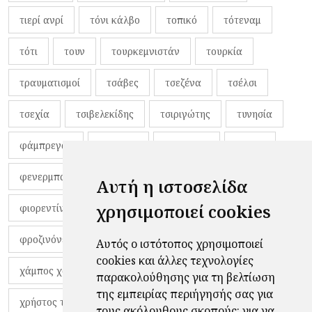
τιερί ανρί
τόνι κάλβο
τοπικό
τότεναμ
τότι
τουν
τουρκεμνιστάν
τουρκία
τραυματισμοί
τσάβες
τσεζένα
τσέλσι
τσεχία
τσιβελεκίδης
τσιριγώτης
τυνησία
φάμπρεγας
φανέλες
φαντιγκά
φαρές
φενερμπαχτσέ
φερνάντο τόρες
φίλαθλοι
Αυτή η ιστοσελίδα
χρησιμοποιεί cookies
φιορεντίνα
φιρμίνο
φρανκ ντε μπουρ
φροζινόνε
φωκικός
χαβίτο
Αυτός ο ιστότοπος χρησιμοποιεί
cookies και άλλες τεχνολογίες
χάμπος χαραλάμπους
χάρι πότερ
παρακολούθησης για τη βελτίωση
της εμπειρίας περιήγησής σας για
χρήστος τζόλης
τους ακόλουθους σκοπούς:
για να