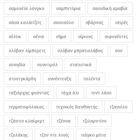
σαμουέλε λόνγκο
σαμπντόρια
σαουδική αραβία
σάσα καλάιτζιτς
σασουόλο
σβάρνας
σειρές
σέλτικ
σένσι
σήμα
σίριους
σιφουέντες
σλόβαν λίμπερετς
σλόβαν μπρατισλάβας
σον
σουηδία
σουντιρόλ
στατιστικά
στουτγκάρδη
συνέντευξη
ταλέντα
ταξιάρχης φούντας
τάχα άλι
τεντ λάσο
τερματοφύλακας
τεχνικός διευθυντής
τζανιόλο
τζάστιν κλαίφερτ
τζένοα
τζιλαρντίνο
τζολάκης
τζον ντε λουίς
τιάγκο μότα