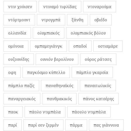
ντιν χούισεν
ντιναμό τιφλίδας
ντοναρούμα
ντόρτμουντ
ντρογμπά
ξάνθη
οβιέδο
ολλανδία
ολυμπιακός
ολυμπιακός βόλου
ομόνοια
ομπαμεγιάνγκ
οπαδοί
οστιαμάρε
ουζουνίδης
ουνιόν βερολίνου
ούρος ράτσιτς
οφη
παγκόσμιο κύπελλο
πάμπλο γκαρσία
πάμπλο παζίς
παναθηναϊκός
παναιτωλικός
παναργειακός
πανθρακικός
πάνος κατσέρης
παοκ
πάολο ντιμπάλα
πάουλο ντιμπάλα
παρί
παρί σεν ζερμέν
πάρμα
πας γιάννινα