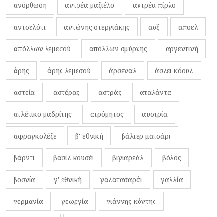
ανόρθωση
αντρέα μαζιέλο
αντρέα πίρλο
αντσελότι
αντώνης στεργιάκης
αοξ
αποελ
απόλλων λεμεσού
απόλλων σμύρνης
αργεντινή
άρης
άρης λεμεσού
άρσεναλ
άσλει κόουλ
αστεία
αστέρας
αστράς
αταλάντα
ατλέτικο μαδρίτης
ατρόμητος
αυστρία
αφραγκολέζε
β' εθνική
βάλτερ ματσάρι
βάρντι
βασίλ κουσέι
βιγιαρεάλ
βόλος
βοσνία
γ' εθνική
γαλατασαράι
γαλλία
γερμανία
γεωργία
γιάννης κόντης