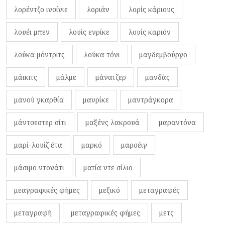
λορέντζο ινσίνιε
λοριάν
λορίς κάριους
λουέι μπεν
λουίς ενρίκε
λουίς καριόν
λούκα μόντριτς
λούκα τόνι
μαγδεμβούργο
μάικιτς
μάλμε
μάνατζερ
μανδάς
μανού γκαρθία
μανρίκε
μαντράγκορα
μάντσεστερ σίτι
μαξένς λακρουά
μαραντόνα
μαρί-λουίζ έτα
μαρκό
μαρσέιγ
μάσιμο ντονάτι
ματία ντε σίλιο
μεαγραφικές φήμες
μεξικό
μεταγραφές
μεταγραφή
μεταγραφικές φήμες
μετς