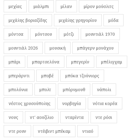
μεχίας
μιάλμπι
μίλαν
μίρον μούσλιτς
μιχάλης βοριαζίδης
μιχάλης γρηγορίου
μόδα
μόντσα
μόντσου
μότζι
μουντιάλ 1970
μουντιάλ 2026
μουσική
μπάγερν μονάχου
μπάρι
μπαρτσελόνα
μπεγερίν
μπέλιγχαμ
μπεράρντι
μποβέ
μπόκα τζούνιορς
μπολόνια
μπολτ
μπόρνμουθ
νάπολι
νέστος χρυσούπολης
νορβηγία
νότια κορέα
νους
ντ' αουζίλιο
νταρίντα
ντε ρόσι
ντε ρουν
ντέιβιντ μπέκαμ
ντιαό