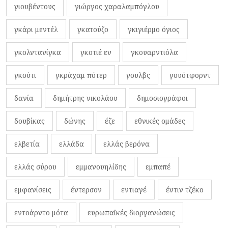
γιουβέντους
γιώργος χαραλαμπόγλου
γκάρι μεντέλ
γκατούζο
γκιγιέρμο όγιος
γκολντανίγκα
γκοτιέ εν
γκουαρντιόλα
γκούτι
γκράχαμ πότερ
γουλβς
γουότφορντ
δανία
δημήτρης νικολάου
δημοσιογράφοι
δουβίκας
δώνης
έζε
εθνικές ομάδες
ελβετία
ελλάδα
ελλάς βερόνα
ελλάς σύρου
εμμανουηλίδης
εμπαπέ
εμφανίσεις
έντερσον
εντιαγέ
έντιν τζέκο
εντοάρντο μότα
ευρωπαϊκές διοργανώσεις