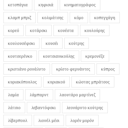
κετσπάγια
κηφισιά
κινηματογράφος
κλαμπ μπριζ
κολιμάτσης
κόμο
κοπεγχάγη
κορεό
κοτάρσκι
κουέστα
κουλούρης
κουλουσέφσκι
κουσέι
κούτρης
κουτσερένκο
κουτσιανικούλης
κρεμονέζε
κριστιάνο ρονάλντο
κρίστο φερνάντες
κύπρος
κυριακόπουλος
κυριακού
κώστας μπράτσος
λαμία
λάμπαρντ
λαουτάρο μαρτίνεζ
λάτσιο
λεβαντόφσκι
λεονάρντο κούτρης
λίβερπουλ
λιονέλ μέσι
λορέν μορόν