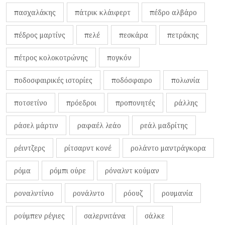
πασχαλάκης
πάτρικ κλάιφερτ
πέδρο αλβάρο
πέδρος μαρτίνς
πελέ
πεσκάρα
πετράκης
πέτρος κολοκοτρώνης
πογκόν
ποδοσφαιρικές ιστορίες
ποδόσφαιρο
πολωνία
ποτσετίνο
πρόεδροι
προπονητές
ράλλης
ράσελ μάρτιν
ραφαέλ λεάο
ρεάλ μαδρίτης
ρέιντζερς
ρίτσαρντ κονέ
ρολάντο μαντράγκορα
ρόμα
ρόμπι ούρε
ρόναλντ κούμαν
ροναλντίνιο
ρονάλντο
ρόουζ
ρουμανία
ρούμπεν ρέγιες
σαλερνιτάνα
σάλκε