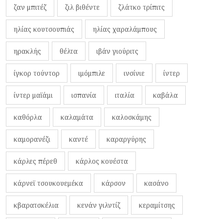
ζαν μπιτέζ
ζιλ βιθέντε
ζλάτκο τρίπιτς
ηλίας κουτσουπιάς
ηλίας χαραλάμπους
ηρακλής
θέλτα
ιβάν γιούριτς
ίγκορ τούντορ
ιμόμπιλε
ινσίνιε
ίντερ
ίντερ μαϊάμι
ισπανία
ιταλία
καβάλα
καθόρλα
καλαμάτα
καλοσκάμης
καμορανέζι
καντέ
καραργύρης
κάρλες πέρεθ
κάρλος κουέστα
κάρνεϊ τσουκουεμέκα
κάρσον
κασάνο
κβαρατσκέλια
κενάν γιλντίζ
κεραμίτσης