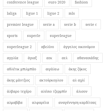
conference league
euro 2020
fashion
laliga
ligue 1
ligue 2
mls
premier league
serie a
serie b
serie c
sports
superle
superleague
superleague 2
αβελίνο
άγγελος οικονόμου
αγγλία
άγιαξ
αεκ
αελ
αθανασιάδης
αθλέτικ μπιλμπάο
αιγάλεω
άκης ζήκος
άκης μάντζιος
ακτούρκογλου
αλ αχλί
άλβαρο τεχέρο
αλέσιο τζερμπίν
άλισον
αλμαβίβα
αλφαρέλα
αναγέννηση καρδίτσας