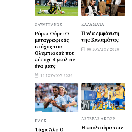
ΚΑΛΑΜΆΤΑ
ΟΛΥΜΠΙΑΚΌΣ
Η νέα εμφάνιση
Ρόμπι Ούρε: Ο
της Καλαμάτας
μεταγραφικός
στόχος του
06 ΙΟΥΛΊΟΥ 2026
Ολυμπιακού που
πέτυχε 4 γκολ σε
ένα ματς
12 ΙΟΥΛΊΟΥ 2026
ΑΣΤΈΡΑΣ ΆΚΤΩΡ
ΠΑΟΚ
Η κουλτούρα των
Τάχα Άλι: Ο