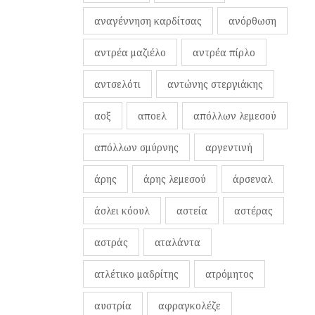
αναγέννηση καρδίτσας
ανόρθωση
αντρέα μαζιέλο
αντρέα πίρλο
αντσελότι
αντώνης στεργιάκης
αοξ
αποελ
απόλλων λεμεσού
απόλλων σμύρνης
αργεντινή
άρης
άρης λεμεσού
άρσεναλ
άσλει κόουλ
αστεία
αστέρας
αστράς
αταλάντα
ατλέτικο μαδρίτης
ατρόμητος
αυστρία
αφραγκολέζε