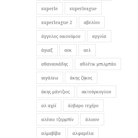
superle
superleague
superleague 2
αβελίνο
άγγελος οικονόμου
αγγλία
άγιαξ
αεκ
αελ
αθανασιάδης
αθλέτικ μπιλμπάο
αιγάλεω
άκης ζήκος
άκης μάντζιος
ακτούρκογλου
αλ αχλί
άλβαρο τεχέρο
αλέσιο τζερμπίν
άλισον
αλμαβίβα
αλφαρέλα