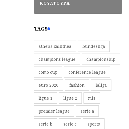
ΚΟΥΛΤΟΥΡΑ
TAGS
athens kallithea
bundesliga
champions league
championship
como cup
conference league
euro 2020
fashion
laliga
ligue 1
ligue 2
mls
premier league
serie a
serie b
serie c
sports