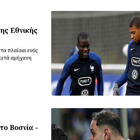
της Εθνικής
στα πλαίσια ενός
ρκετά αμήχανη
ο Βοσνία -