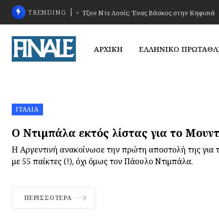
TRENDING
Τζον Ντε Λουίς: Ένας Βάσκος στην Κηφισιά
ΑΡΧΙΚΗ
ΕΛΛΗΝΙΚΟ ΠΡΩΤΑΘ
ΙΤΑΛΊΑ
Ο Ντιμπάλα εκτός λίστας για το Μουντ
Η Αργεντινή ανακοίνωσε την πρώτη αποστολή της για τ
με 55 παίκτες (!), όχι όμως τον Πάουλο Ντιμπάλα.
ΠΕΡΙΣΣΌΤΕΡΑ