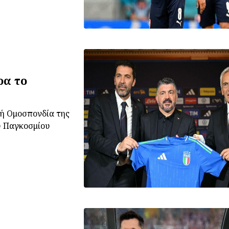
ρα το
ή Ομοσπονδία της
ου Παγκοσμίου