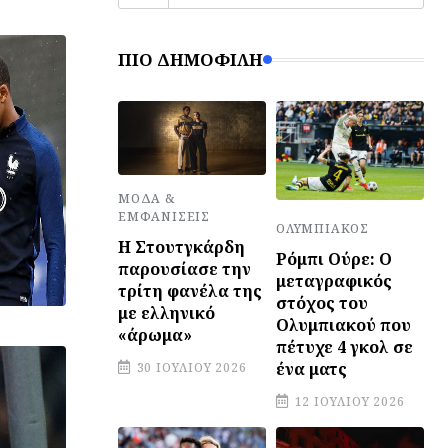
ΠΙΟ ΔΗΜΟΦΙΛΉ
ΜΌΔΑ &
ΕΜΦΑΝΊΣΕΙΣ
ΟΛΥΜΠΙΑΚΌΣ
Η Στουτγκάρδη
Ρόμπι Ούρε: Ο
παρουσίασε την
μεταγραφικός
τρίτη φανέλα της
στόχος του
με ελληνικό
Ολυμπιακού που
«άρωμα»
πέτυχε 4 γκολ σε
ένα ματς
30 ΙΟΥΛΊΟΥ 2026
12 ΙΟΥΛΊΟΥ 2026