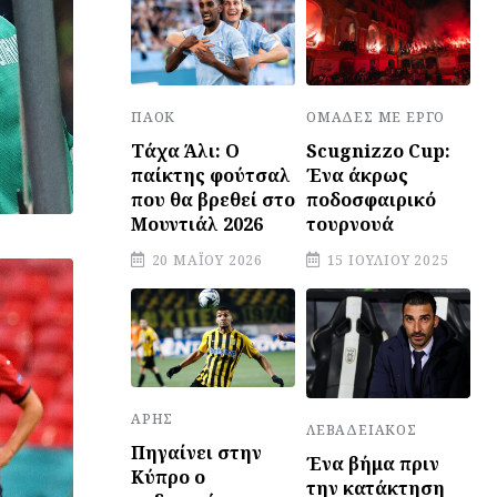
ΠΑΟΚ
ΟΜΆΔΕΣ ΜΕ ΈΡΓΟ
Τάχα Άλι: Ο
Scugnizzo Cup:
παίκτης φούτσαλ
Ένα άκρως
που θα βρεθεί στο
ποδοσφαιρικό
Μουντιάλ 2026
τουρνουά
20 ΜΑΪ́ΟΥ 2026
15 ΙΟΥΛΊΟΥ 2025
ΆΡΗΣ
ΛΕΒΑΔΕΙΑΚΌΣ
Πηγαίνει στην
Ένα βήμα πριν
Κύπρο ο
την κατάκτηση