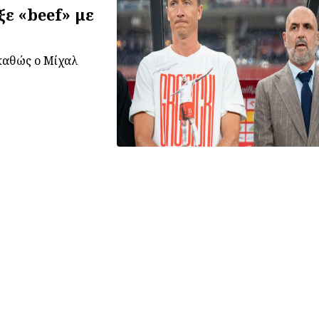
ξε «beef» με
 καθώς ο Μίχαλ