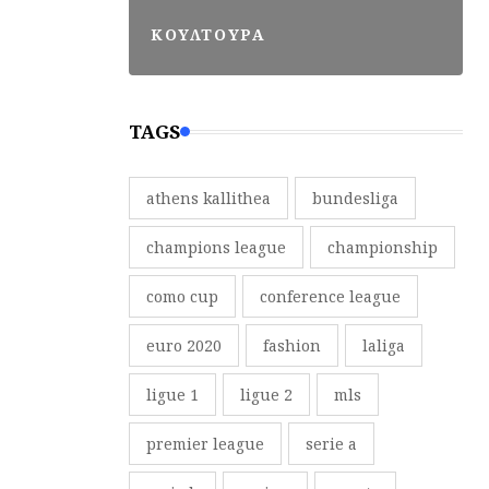
ΚΟΥΛΤΟΥΡΑ
TAGS
athens kallithea
bundesliga
champions league
championship
como cup
conference league
euro 2020
fashion
laliga
ligue 1
ligue 2
mls
premier league
serie a