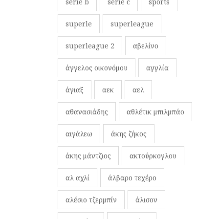
serie b
serie c
sports
superle
superleague
superleague 2
αβελίνο
άγγελος οικονόμου
αγγλία
άγιαξ
αεκ
αελ
αθανασιάδης
αθλέτικ μπιλμπάο
αιγάλεω
άκης ζήκος
άκης μάντζιος
ακτούρκογλου
αλ αχλί
άλβαρο τεχέρο
αλέσιο τζερμπίν
άλισον