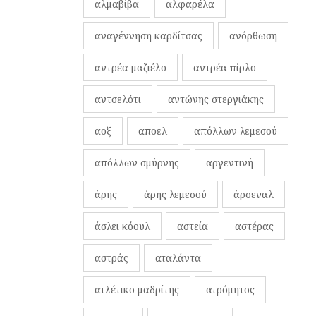
αλμαβίβα
αλφαρέλα
αναγέννηση καρδίτσας
ανόρθωση
αντρέα μαζιέλο
αντρέα πίρλο
αντσελότι
αντώνης στεργιάκης
αοξ
αποελ
απόλλων λεμεσού
απόλλων σμύρνης
αργεντινή
άρης
άρης λεμεσού
άρσεναλ
άσλει κόουλ
αστεία
αστέρας
αστράς
αταλάντα
ατλέτικο μαδρίτης
ατρόμητος