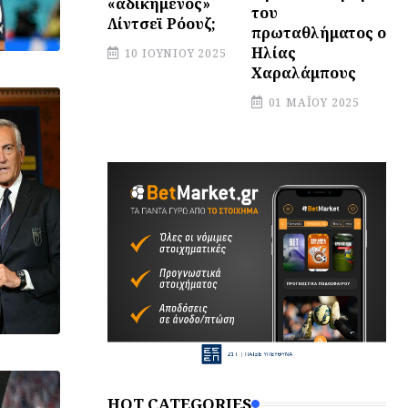
«αδικημένος»
του
Λίντσεϊ Ρόουζ;
πρωταθλήματος ο
Ηλίας
10 ΙΟΥΝΊΟΥ 2025
Χαραλάμπους
01 ΜΑΪ́ΟΥ 2025
HOT CATEGORIES