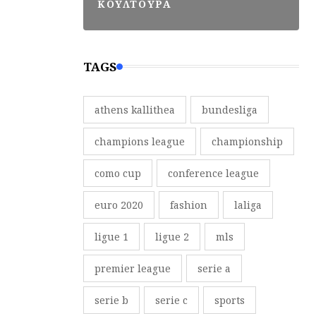
ΚΟΥΛΤΟΥΡΑ
TAGS
athens kallithea
bundesliga
champions league
championship
como cup
conference league
euro 2020
fashion
laliga
ligue 1
ligue 2
mls
premier league
serie a
serie b
serie c
sports