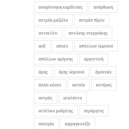
αναγέννηση καρδίτσας
ανόρθωση
αντρέα μαζιέλο
αντρέα πίρλο
αντσελότι
αντώνης στεργιάκης
αοξ
αποελ
απόλλων λεμεσού
απόλλων σμύρνης
αργεντινή
άρης
άρης λεμεσού
άρσεναλ
άσλει κόουλ
αστεία
αστέρας
αστράς
αταλάντα
ατλέτικο μαδρίτης
ατρόμητος
αυστρία
αφραγκολέζε