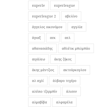
superle
superleague
superleague 2
αβελίνο
άγγελος οικονόμου
αγγλία
άγιαξ
αεκ
αελ
αθανασιάδης
αθλέτικ μπιλμπάο
αιγάλεω
άκης ζήκος
άκης μάντζιος
ακτούρκογλου
αλ αχλί
άλβαρο τεχέρο
αλέσιο τζερμπίν
άλισον
αλμαβίβα
αλφαρέλα