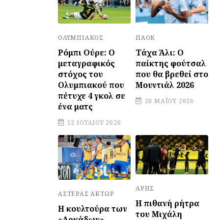
ΠΑΟΚ
ΟΛΥΜΠΙΑΚΌΣ
Τάχα Άλι: Ο
Ρόμπι Ούρε: Ο
παίκτης φούτσαλ
μεταγραφικός
που θα βρεθεί στο
στόχος του
Μουντιάλ 2026
Ολυμπιακού που
πέτυχε 4 γκολ σε
20 ΜΑΪ́ΟΥ 2026
ένα ματς
12 ΙΟΥΛΊΟΥ 2026
ΆΡΗΣ
ΑΣΤΈΡΑΣ ΆΚΤΩΡ
Η πιθανή ρήτρα
Η κουλτούρα των
του Μιχάλη
«Αρκάδων»