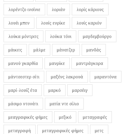
λορέντζο ινσίνιε
λοριάν
λορίς κάριους
λουέι μπεν
λουίς ενρίκε
λουίς καριόν
λούκα μόντριτς
λούκα τόνι
μαγδεμβούργο
μάικιτς
μάλμε
μάνατζερ
μανδάς
μανού γκαρθία
μανρίκε
μαντράγκορα
μάντσεστερ σίτι
μαξένς λακρουά
μαραντόνα
μαρί-λουίζ έτα
μαρκό
μαρσέιγ
μάσιμο ντονάτι
ματία ντε σίλιο
μεαγραφικές φήμες
μεξικό
μεταγραφές
μεταγραφή
μεταγραφικές φήμες
μετς