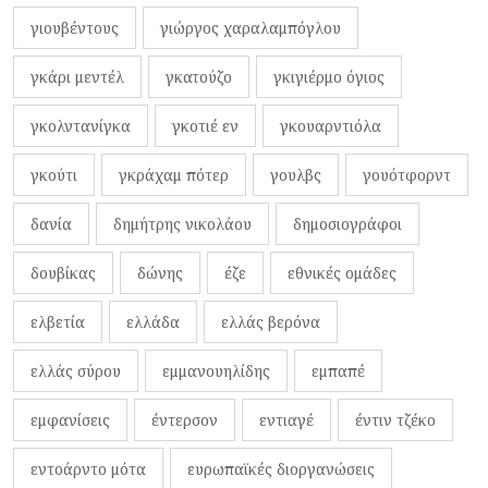
γιουβέντους
γιώργος χαραλαμπόγλου
γκάρι μεντέλ
γκατούζο
γκιγιέρμο όγιος
γκολντανίγκα
γκοτιέ εν
γκουαρντιόλα
γκούτι
γκράχαμ πότερ
γουλβς
γουότφορντ
δανία
δημήτρης νικολάου
δημοσιογράφοι
δουβίκας
δώνης
έζε
εθνικές ομάδες
ελβετία
ελλάδα
ελλάς βερόνα
ελλάς σύρου
εμμανουηλίδης
εμπαπέ
εμφανίσεις
έντερσον
εντιαγέ
έντιν τζέκο
εντοάρντο μότα
ευρωπαϊκές διοργανώσεις