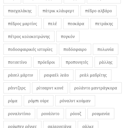
πασχαλάκης
πάτρικ κλάιφερτ
πέδρο αλβάρο
πέδρος μαρτίνς
πελέ
πεσκάρα
πετράκης
πέτρος κολοκοτρώνης
πογκόν
ποδοσφαιρικές ιστορίες
ποδόσφαιρο
πολωνία
ποτσετίνο
πρόεδροι
προπονητές
ράλλης
ράσελ μάρτιν
ραφαέλ λεάο
ρεάλ μαδρίτης
ρέιντζερς
ρίτσαρντ κονέ
ρολάντο μαντράγκορα
ρόμα
ρόμπι ούρε
ρόναλντ κούμαν
ροναλντίνιο
ρονάλντο
ρόουζ
ρουμανία
ρούμπεν ρέγιες
σαλερνιτάνα
σάλκε