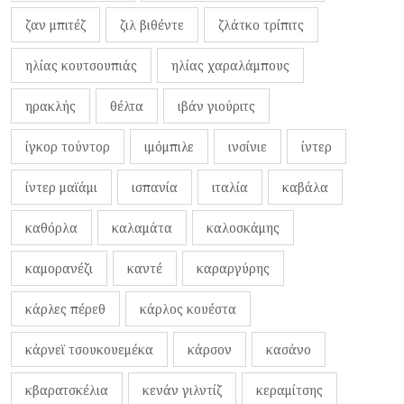
ζαν μπιτέζ
ζιλ βιθέντε
ζλάτκο τρίπιτς
ηλίας κουτσουπιάς
ηλίας χαραλάμπους
ηρακλής
θέλτα
ιβάν γιούριτς
ίγκορ τούντορ
ιμόμπιλε
ινσίνιε
ίντερ
ίντερ μαϊάμι
ισπανία
ιταλία
καβάλα
καθόρλα
καλαμάτα
καλοσκάμης
καμορανέζι
καντέ
καραργύρης
κάρλες πέρεθ
κάρλος κουέστα
κάρνεϊ τσουκουεμέκα
κάρσον
κασάνο
κβαρατσκέλια
κενάν γιλντίζ
κεραμίτσης