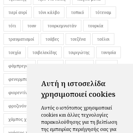
τιερί ανρί
τόνι κάλβο
τοπικό
τότεναμ
τότι
τουν
τουρκεμνιστάν
τουρκία
τραυματισμοί
τσάβες
τσεζένα
τσέλσι
τσεχία
τσιβελεκίδης
τσιριγώτης
τυνησία
φάμπρεγας
φανέλες
φαντιγκά
φαρές
φενερμπαχτσέ
φερνάντο τόρες
φίλαθλοι
Αυτή η ιστοσελίδα
χρησιμοποιεί cookies
φιορεντίνα
φιρμίνο
φρανκ ντε μπουρ
φροζινόνε
φωκικός
χαβίτο
Αυτός ο ιστότοπος χρησιμοποιεί
cookies και άλλες τεχνολογίες
χάμπος χαραλάμπους
χάρι πότερ
παρακολούθησης για τη βελτίωση
της εμπειρίας περιήγησής σας για
χρήστος τζόλης