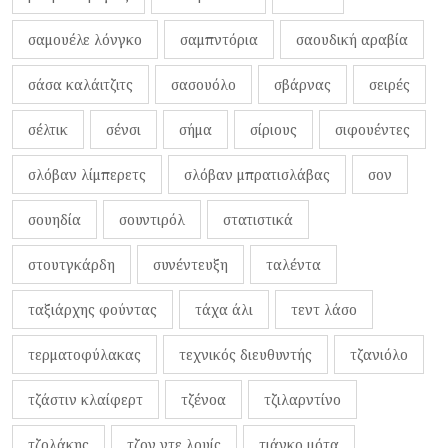
σαμουέλε λόνγκο
σαμπντόρια
σαουδική αραβία
σάσα καλάιτζιτς
σασουόλο
σβάρνας
σειρές
σέλτικ
σένσι
σήμα
σίριους
σιφουέντες
σλόβαν λίμπερετς
σλόβαν μπρατισλάβας
σον
σουηδία
σουντιρόλ
στατιστικά
στουτγκάρδη
συνέντευξη
ταλέντα
ταξιάρχης φούντας
τάχα άλι
τεντ λάσο
τερματοφύλακας
τεχνικός διευθυντής
τζανιόλο
τζάστιν κλαίφερτ
τζένοα
τζιλαρντίνο
τζολάκης
τζον ντε λουίς
τιάγκο μότα