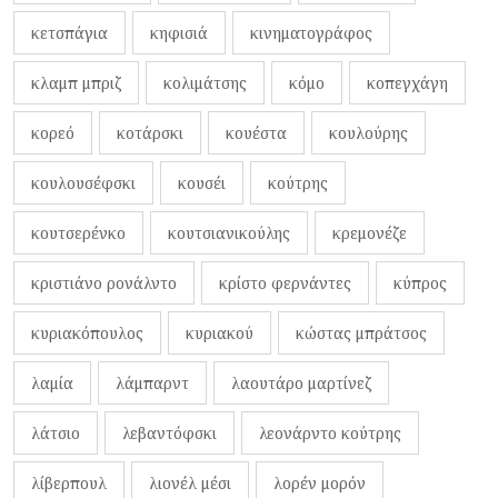
κετσπάγια
κηφισιά
κινηματογράφος
κλαμπ μπριζ
κολιμάτσης
κόμο
κοπεγχάγη
κορεό
κοτάρσκι
κουέστα
κουλούρης
κουλουσέφσκι
κουσέι
κούτρης
κουτσερένκο
κουτσιανικούλης
κρεμονέζε
κριστιάνο ρονάλντο
κρίστο φερνάντες
κύπρος
κυριακόπουλος
κυριακού
κώστας μπράτσος
λαμία
λάμπαρντ
λαουτάρο μαρτίνεζ
λάτσιο
λεβαντόφσκι
λεονάρντο κούτρης
λίβερπουλ
λιονέλ μέσι
λορέν μορόν