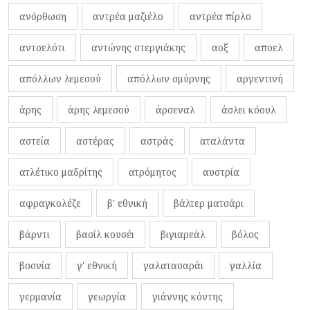
ανόρθωση
αντρέα μαζιέλο
αντρέα πίρλο
αντσελότι
αντώνης στεργιάκης
αοξ
αποελ
απόλλων λεμεσού
απόλλων σμύρνης
αργεντινή
άρης
άρης λεμεσού
άρσεναλ
άσλει κόουλ
αστεία
αστέρας
αστράς
αταλάντα
ατλέτικο μαδρίτης
ατρόμητος
αυστρία
αφραγκολέζε
β' εθνική
βάλτερ ματσάρι
βάρντι
βασίλ κουσέι
βιγιαρεάλ
βόλος
βοσνία
γ' εθνική
γαλατασαράι
γαλλία
γερμανία
γεωργία
γιάννης κόντης