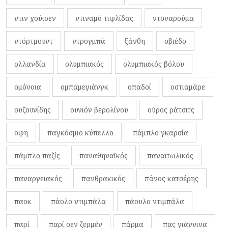
ντιν χούισεν
ντιναμό τιφλίδας
ντοναρούμα
ντόρτμουντ
ντρογμπά
ξάνθη
οβιέδο
ολλανδία
ολυμπιακός
ολυμπιακός βόλου
ομόνοια
ομπαμεγιάνγκ
οπαδοί
οστιαμάρε
ουζουνίδης
ουνιόν βερολίνου
ούρος ράτσιτς
οφη
παγκόσμιο κύπελλο
πάμπλο γκαρσία
πάμπλο παζίς
παναθηναϊκός
παναιτωλικός
παναργειακός
πανθρακικός
πάνος κατσέρης
παοκ
πάολο ντιμπάλα
πάουλο ντιμπάλα
παρί
παρί σεν ζερμέν
πάρμα
πας γιάννινα