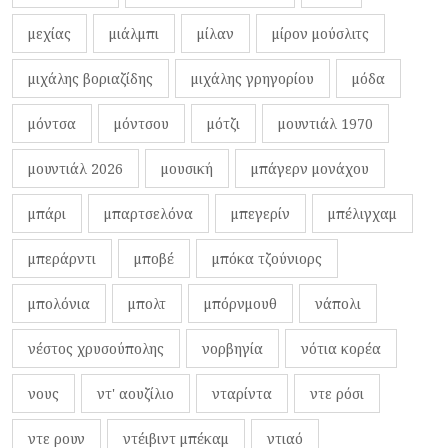
μεχίας
μιάλμπι
μίλαν
μίρον μούσλιτς
μιχάλης βοριαζίδης
μιχάλης γρηγορίου
μόδα
μόντσα
μόντσου
μότζι
μουντιάλ 1970
μουντιάλ 2026
μουσική
μπάγερν μονάχου
μπάρι
μπαρτσελόνα
μπεγερίν
μπέλιγχαμ
μπεράρντι
μποβέ
μπόκα τζούνιορς
μπολόνια
μπολτ
μπόρνμουθ
νάπολι
νέστος χρυσούπολης
νορβηγία
νότια κορέα
νους
ντ' αουζίλιο
νταρίντα
ντε ρόσι
ντε ρουν
ντέιβιντ μπέκαμ
ντιαό