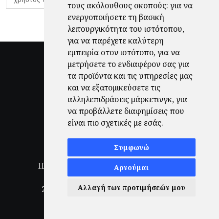
τους ακόλουθους σκοπούς:
για να
ενεργοποιήσετε τη βασική
λειτουργικότητα του ιστότοπου
,
για να παρέχετε καλύτερη
εμπειρία στον ιστότοπο
,
για να
μετρήσετε το ενδιαφέρον σας για
τα προϊόντα και τις υπηρεσίες μας
και να εξατομικεύσετε τις
αλληλεπιδράσεις μάρκετινγκ
,
για
να προβάλλετε διαφημίσεις που
είναι πιο σχετικές με εσάς
.
Συμφωνώ
Πολιτική Απορρήτου
|
Όροι Χρήσης
|
Αρνούμαι
Ενημέρωση προτιμήσεων cookies
Αλλαγή των προτιμήσεών μου
2026
© Finale.gr All Rights Reserved