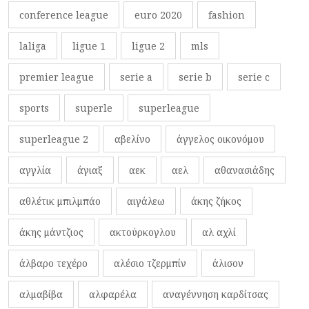
conference league
euro 2020
fashion
laliga
ligue 1
ligue 2
mls
premier league
serie a
serie b
serie c
sports
superle
superleague
superleague 2
αβελίνο
άγγελος οικονόμου
αγγλία
άγιαξ
αεκ
αελ
αθανασιάδης
αθλέτικ μπιλμπάο
αιγάλεω
άκης ζήκος
άκης μάντζιος
ακτούρκογλου
αλ αχλί
άλβαρο τεχέρο
αλέσιο τζερμπίν
άλισον
αλμαβίβα
αλφαρέλα
αναγέννηση καρδίτσας