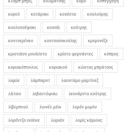
κλαμπ μπριζ
κολιμάτσης
κόμο
κοπεγχάγη
κορεό
κοτάρσκι
κουέστα
κουλούρης
κουλουσέφσκι
κουσέι
κούτρης
κουτσερένκο
κουτσιανικούλης
κρεμονέζε
κριστιάνο ρονάλντο
κρίστο φερνάντες
κύπρος
κυριακόπουλος
κυριακού
κώστας μπράτσος
λαμία
λάμπαρντ
λαουτάρο μαρτίνεζ
λάτσιο
λεβαντόφσκι
λεονάρντο κούτρης
λίβερπουλ
λιονέλ μέσι
λορέν μορόν
λορέντζο ινσίνιε
λοριάν
λορίς κάριους