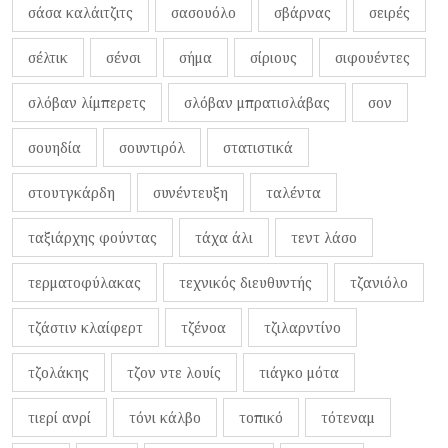
σάσα καλάιτζιτς
σασουόλο
σβάρνας
σειρές
σέλτικ
σένσι
σήμα
σίριους
σιφουέντες
σλόβαν λίμπερετς
σλόβαν μπρατισλάβας
σον
σουηδία
σουντιρόλ
στατιστικά
στουτγκάρδη
συνέντευξη
ταλέντα
ταξιάρχης φούντας
τάχα άλι
τεντ λάσο
τερματοφύλακας
τεχνικός διευθυντής
τζανιόλο
τζάστιν κλαίφερτ
τζένοα
τζιλαρντίνο
τζολάκης
τζον ντε λουίς
τιάγκο μότα
τιερί ανρί
τόνι κάλβο
τοπικό
τότεναμ