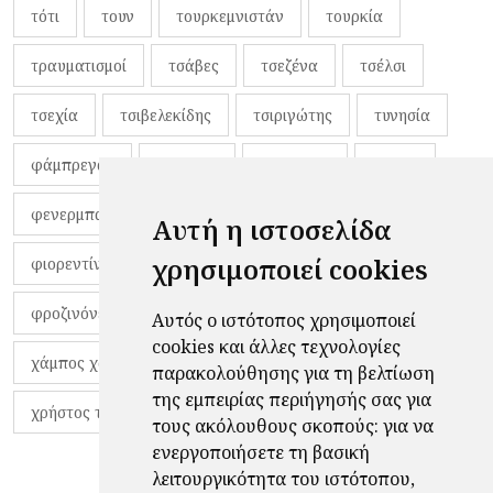
τότι
τουν
τουρκεμνιστάν
τουρκία
τραυματισμοί
τσάβες
τσεζένα
τσέλσι
τσεχία
τσιβελεκίδης
τσιριγώτης
τυνησία
φάμπρεγας
φανέλες
φαντιγκά
φαρές
φενερμπαχτσέ
φερνάντο τόρες
φίλαθλοι
Αυτή η ιστοσελίδα
χρησιμοποιεί cookies
φιορεντίνα
φιρμίνο
φρανκ ντε μπουρ
φροζινόνε
φωκικός
χαβίτο
Αυτός ο ιστότοπος χρησιμοποιεί
cookies και άλλες τεχνολογίες
χάμπος χαραλάμπους
χάρι πότερ
παρακολούθησης για τη βελτίωση
της εμπειρίας περιήγησής σας για
χρήστος τζόλης
τους ακόλουθους σκοπούς:
για να
ενεργοποιήσετε τη βασική
λειτουργικότητα του ιστότοπου
,