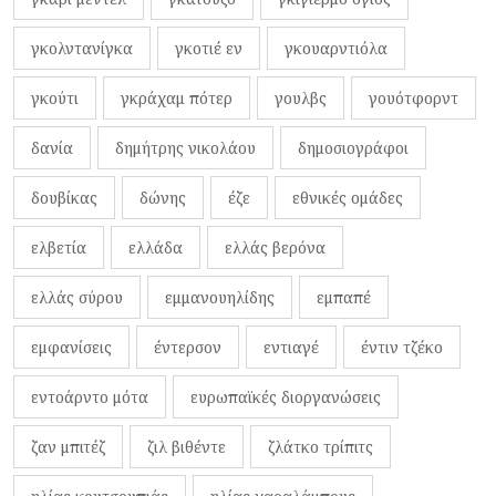
γκολντανίγκα
γκοτιέ εν
γκουαρντιόλα
γκούτι
γκράχαμ πότερ
γουλβς
γουότφορντ
δανία
δημήτρης νικολάου
δημοσιογράφοι
δουβίκας
δώνης
έζε
εθνικές ομάδες
ελβετία
ελλάδα
ελλάς βερόνα
ελλάς σύρου
εμμανουηλίδης
εμπαπέ
εμφανίσεις
έντερσον
εντιαγέ
έντιν τζέκο
εντοάρντο μότα
ευρωπαϊκές διοργανώσεις
ζαν μπιτέζ
ζιλ βιθέντε
ζλάτκο τρίπιτς