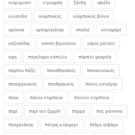
ντόρτμουντ
ντρογμπά
ξάνθη
οβιέδο
ολλανδία
ολυμπιακός
ολυμπιακός βόλου
ομόνοια
ομπαμεγιάνγκ
οπαδοί
οστιαμάρε
ουζουνίδης
ουνιόν βερολίνου
ούρος ράτσιτς
οφη
παγκόσμιο κύπελλο
πάμπλο γκαρσία
πάμπλο παζίς
παναθηναϊκός
παναιτωλικός
παναργειακός
πανθρακικός
πάνος κατσέρης
παοκ
πάολο ντιμπάλα
πάουλο ντιμπάλα
παρί
παρί σεν ζερμέν
πάρμα
πας γιάννινα
πασχαλάκης
πάτρικ κλάιφερτ
πέδρο αλβάρο