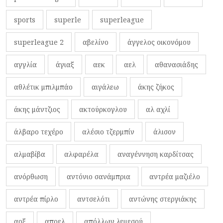
sports
superle
superleague
superleague 2
αβελίνο
άγγελος οικονόμου
αγγλία
άγιαξ
αεκ
αελ
αθανασιάδης
αθλέτικ μπιλμπάο
αιγάλεω
άκης ζήκος
άκης μάντζιος
ακτούρκογλου
αλ αχλί
άλβαρο τεχέρο
αλέσιο τζερμπίν
άλισον
αλμαβίβα
αλφαρέλα
αναγέννηση καρδίτσας
ανόρθωση
αντόνιο σανάμπρια
αντρέα μαζιέλο
αντρέα πίρλο
αντσελότι
αντώνης στεργιάκης
αοξ
αποελ
απόλλων λεμεσού