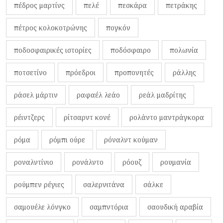
πέδρος μαρτίνς
πελέ
πεσκάρα
πετράκης
πέτρος κολοκοτρώνης
πογκόν
ποδοσφαιρικές ιστορίες
ποδόσφαιρο
πολωνία
ποτσετίνο
πρόεδροι
προπονητές
ράλλης
ράσελ μάρτιν
ραφαέλ λεάο
ρεάλ μαδρίτης
ρέιντζερς
ρίτσαρντ κονέ
ρολάντο μαντράγκορα
ρόμα
ρόμπι ούρε
ρόναλντ κούμαν
ροναλντίνιο
ρονάλντο
ρόουζ
ρουμανία
ρούμπεν ρέγιες
σαλερνιτάνα
σάλκε
σαμουέλε λόνγκο
σαμπντόρια
σαουδική αραβία