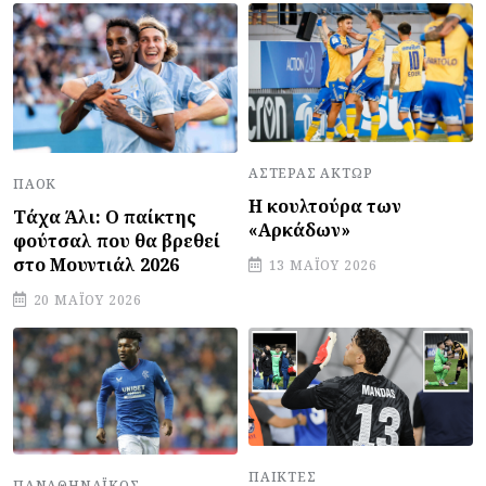
ΑΣΤΈΡΑΣ ΆΚΤΩΡ
ΠΑΟΚ
Η κουλτούρα των
Τάχα Άλι: Ο παίκτης
«Αρκάδων»
φούτσαλ που θα βρεθεί
στο Μουντιάλ 2026
13 ΜΑΪ́ΟΥ 2026
20 ΜΑΪ́ΟΥ 2026
ΠΑΊΚΤΕΣ
ΠΑΝΑΘΗΝΑΪΚΌΣ