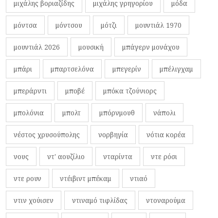
μιχάλης βοριαζίδης
μιχάλης γρηγορίου
μόδα
μόντσα
μόντσου
μότζι
μουντιάλ 1970
μουντιάλ 2026
μουσική
μπάγερν μονάχου
μπάρι
μπαρτσελόνα
μπεγερίν
μπέλιγχαμ
μπεράρντι
μποβέ
μπόκα τζούνιορς
μπολόνια
μπολτ
μπόρνμουθ
νάπολι
νέστος χρυσούπολης
νορβηγία
νότια κορέα
νους
ντ' αουζίλιο
νταρίντα
ντε ρόσι
ντε ρουν
ντέιβιντ μπέκαμ
ντιαό
ντιν χούισεν
ντιναμό τιφλίδας
ντοναρούμα