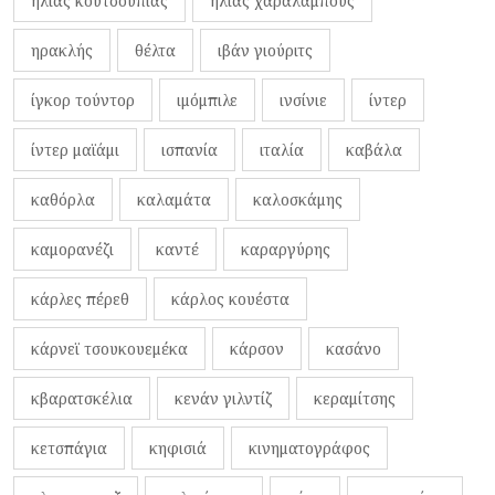
ηλίας κουτσουπιάς
ηλίας χαραλάμπους
ηρακλής
θέλτα
ιβάν γιούριτς
ίγκορ τούντορ
ιμόμπιλε
ινσίνιε
ίντερ
ίντερ μαϊάμι
ισπανία
ιταλία
καβάλα
καθόρλα
καλαμάτα
καλοσκάμης
καμορανέζι
καντέ
καραργύρης
κάρλες πέρεθ
κάρλος κουέστα
κάρνεϊ τσουκουεμέκα
κάρσον
κασάνο
κβαρατσκέλια
κενάν γιλντίζ
κεραμίτσης
κετσπάγια
κηφισιά
κινηματογράφος