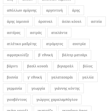
απόλλων σμύρνης
αργεντινή
άρης
άρης λεμεσού
άρσεναλ
άσλει κόουλ
αστεία
αστέρας
αστράς
αταλάντα
ατλέτικο μαδρίτης
ατρόμητος
αυστρία
αφραγκολέζε
β' εθνική
βάλτερ ματσάρι
βάρντι
βασίλ κουσέι
βιγιαρεάλ
βόλος
βοσνία
γ' εθνική
γαλατασαράι
γαλλία
γερμανία
γεωργία
γιάννης κόντης
γιουβέντους
γιώργος χαραλαμπόγλου
γκάρι μεντέλ
γκατούζο
γκιγιέρμο όγιος