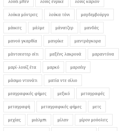
λουέι μπεν
λουίς ενρίκε
λουίς καριόν
λούκα μόντριτς
λούκα τόνι
μαγδεμβούργο
μάικιτς
μάλμε
μάνατζερ
μανδάς
μανού γκαρθία
μανρίκε
μαντράγκορα
μάντσεστερ σίτι
μαξένς λακρουά
μαραντόνα
μαρί-λουίζ έτα
μαρκό
μαρσέιγ
μάσιμο ντονάτι
ματία ντε σίλιο
μεαγραφικές φήμες
μεξικό
μεταγραφές
μεταγραφή
μεταγραφικές φήμες
μετς
μεχίας
μιάλμπι
μίλαν
μίρον μούσλιτς