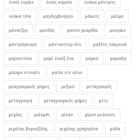
λουίς ενρίκε
λουίς καριόν
λούκα μόντριτς
λούκα τόνι
μαγδεμβούργο
μάικιτς
μάλμε
μάνατζερ
μανδάς
μανού γκαρθία
μανρίκε
μαντράγκορα
μάντσεστερ σίτι
μαξένς λακρουά
μαραντόνα
μαρί-λουίζ έτα
μαρκό
μαρσέιγ
μάσιμο ντονάτι
ματία ντε σίλιο
μεαγραφικές φήμες
μεξικό
μεταγραφές
μεταγραφή
μεταγραφικές φήμες
μετς
μεχίας
μιάλμπι
μίλαν
μίρον μούσλιτς
μιχάλης βοριαζίδης
μιχάλης γρηγορίου
μόδα