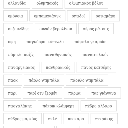
ολλανδία
ολυμπιακός
ολυμπιακός βόλου
ομόνοια
ομπαμεγιάνγκ
οπαδοί
οστιαμάρε
ουζουνίδης
ουνιόν βερολίνου
ούρος ράτσιτς
οφη
παγκόσμιο κύπελλο
πάμπλο γκαρσία
πάμπλο παζίς
παναθηναϊκός
παναιτωλικός
παναργειακός
πανθρακικός
πάνος κατσέρης
παοκ
πάολο ντιμπάλα
πάουλο ντιμπάλα
παρί
παρί σεν ζερμέν
πάρμα
πας γιάννινα
πασχαλάκης
πάτρικ κλάιφερτ
πέδρο αλβάρο
πέδρος μαρτίνς
πελέ
πεσκάρα
πετράκης