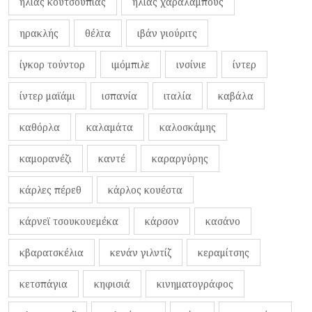
ηλίας κουτσουπιάς
ηλίας χαραλάμπους
ηρακλής
θέλτα
ιβάν γιούριτς
ίγκορ τούντορ
ιμόμπιλε
ινσίνιε
ίντερ
ίντερ μαϊάμι
ισπανία
ιταλία
καβάλα
καθόρλα
καλαμάτα
καλοσκάμης
καμορανέζι
καντέ
καραργύρης
κάρλες πέρεθ
κάρλος κουέστα
κάρνεϊ τσουκουεμέκα
κάρσον
κασάνο
κβαρατσκέλια
κενάν γιλντίζ
κεραμίτσης
κετσπάγια
κηφισιά
κινηματογράφος