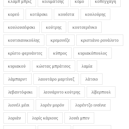
κλαμπ μπριζ
κολιμάτσης
κόμο
κοπεγχάγη
κορεό
κοτάρσκι
κουέστα
κουλούρης
κουλουσέφσκι
κούτρης
κουτσερένκο
κουτσιανικούλης
κρεμονέζε
κριστιάνο ρονάλντο
κρίστο φερνάντες
κύπρος
κυριακόπουλος
κυριακού
κώστας μπράτσος
λαμία
λάμπαρντ
λαουτάρο μαρτίνεζ
λάτσιο
λεβαντόφσκι
λεονάρντο κούτρης
λίβερπουλ
λιονέλ μέσι
λορέν μορόν
λορέντζο ινσίνιε
λοριάν
λορίς κάριους
λουέι μπεν