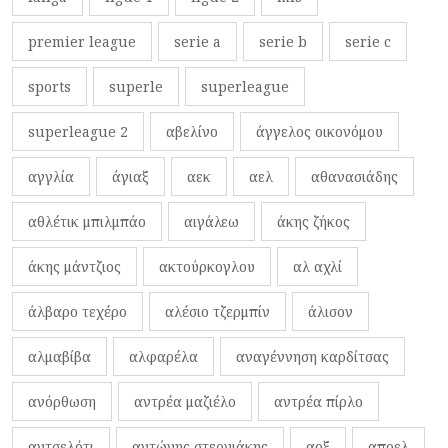
premier league
serie a
serie b
serie c
sports
superle
superleague
superleague 2
αβελίνο
άγγελος οικονόμου
αγγλία
άγιαξ
αεκ
αελ
αθανασιάδης
αθλέτικ μπιλμπάο
αιγάλεω
άκης ζήκος
άκης μάντζιος
ακτούρκογλου
αλ αχλί
άλβαρο τεχέρο
αλέσιο τζερμπίν
άλισον
αλμαβίβα
αλφαρέλα
αναγέννηση καρδίτσας
ανόρθωση
αντρέα μαζιέλο
αντρέα πίρλο
αντσελότι
αντώνης στεργιάκης
αοξ
αποελ