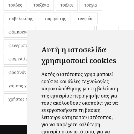
τσάβες
τσεζένα
τσέλσι
τσεχία
τσιβελεκίδης
τσιριγώτης
τυνησία
φάμπρεγας
φανέλες
φαντιγκά
φαρές
φενερμπαχτσέ
φερνάντο τόρες
φίλαθλοι
Αυτή η ιστοσελίδα
χρησιμοποιεί cookies
φιορεντίνα
φιρμίνο
φρανκ ντε μπουρ
φροζινόνε
φωκικός
χαβίτο
Αυτός ο ιστότοπος χρησιμοποιεί
cookies και άλλες τεχνολογίες
χάμπος χαραλάμπους
χάρι πότερ
παρακολούθησης για τη βελτίωση
της εμπειρίας περιήγησής σας για
χρήστος τζόλης
τους ακόλουθους σκοπούς:
για να
ενεργοποιήσετε τη βασική
λειτουργικότητα του ιστότοπου
,
για να παρέχετε καλύτερη
εμπειρία στον ιστότοπο
,
για να