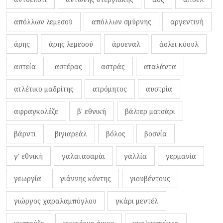
απόλλων λεμεσού
απόλλων σμύρνης
αργεντινή
άρης
άρης λεμεσού
άρσεναλ
άσλει κόουλ
αστεία
αστέρας
αστράς
αταλάντα
ατλέτικο μαδρίτης
ατρόμητος
αυστρία
αφραγκολέζε
β' εθνική
βάλτερ ματσάρι
βάρντι
βιγιαρεάλ
βόλος
βοσνία
γ' εθνική
γαλατασαράι
γαλλία
γερμανία
γεωργία
γιάννης κόντης
γιουβέντους
γιώργος χαραλαμπόγλου
γκάρι μεντέλ