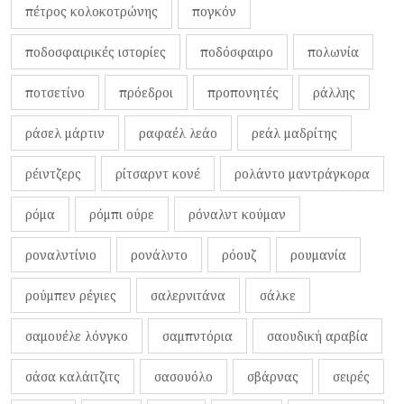
πέτρος κολοκοτρώνης
πογκόν
ποδοσφαιρικές ιστορίες
ποδόσφαιρο
πολωνία
ποτσετίνο
πρόεδροι
προπονητές
ράλλης
ράσελ μάρτιν
ραφαέλ λεάο
ρεάλ μαδρίτης
ρέιντζερς
ρίτσαρντ κονέ
ρολάντο μαντράγκορα
ρόμα
ρόμπι ούρε
ρόναλντ κούμαν
ροναλντίνιο
ρονάλντο
ρόουζ
ρουμανία
ρούμπεν ρέγιες
σαλερνιτάνα
σάλκε
σαμουέλε λόνγκο
σαμπντόρια
σαουδική αραβία
σάσα καλάιτζιτς
σασουόλο
σβάρνας
σειρές