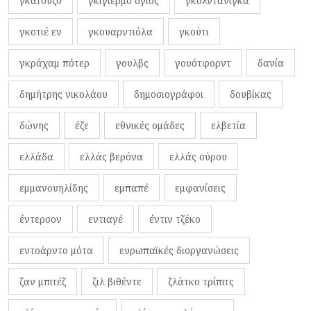
γκατούζο
γκιγιέρμο όγιος
γκολντανίγκα
γκοτιέ εν
γκουαρντιόλα
γκούτι
γκράχαμ πότερ
γουλβς
γουότφορντ
δανία
δημήτρης νικολάου
δημοσιογράφοι
δουβίκας
δώνης
έζε
εθνικές ομάδες
ελβετία
ελλάδα
ελλάς βερόνα
ελλάς σύρου
εμμανουηλίδης
εμπαπέ
εμφανίσεις
έντερσον
εντιαγέ
έντιν τζέκο
εντοάρντο μότα
ευρωπαϊκές διοργανώσεις
ζαν μπιτέζ
ζιλ βιθέντε
ζλάτκο τρίπιτς