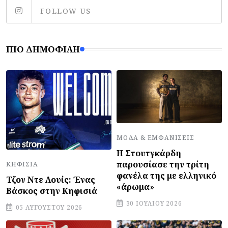
FOLLOW US
ΠΙΟ ΔΗΜΟΦΙΛΉ
ΜΌΔΑ & ΕΜΦΑΝΊΣΕΙΣ
Η Στουτγκάρδη
παρουσίασε την τρίτη
ΚΗΦΙΣΙΆ
φανέλα της με ελληνικό
Τζον Ντε Λουίς: Ένας
«άρωμα»
Βάσκος στην Κηφισιά
30 ΙΟΥΛΊΟΥ 2026
05 ΑΥΓΟΎΣΤΟΥ 2026