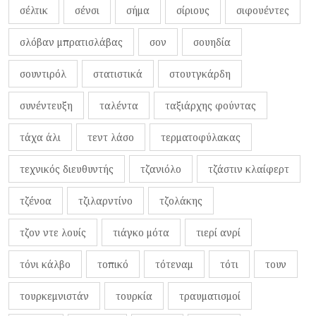
σέλτικ
σένσι
σήμα
σίριους
σιφουέντες
σλόβαν μπρατισλάβας
σον
σουηδία
σουντιρόλ
στατιστικά
στουτγκάρδη
συνέντευξη
ταλέντα
ταξιάρχης φούντας
τάχα άλι
τεντ λάσο
τερματοφύλακας
τεχνικός διευθυντής
τζανιόλο
τζάστιν κλαίφερτ
τζένοα
τζιλαρντίνο
τζολάκης
τζον ντε λουίς
τιάγκο μότα
τιερί ανρί
τόνι κάλβο
τοπικό
τότεναμ
τότι
τουν
τουρκεμνιστάν
τουρκία
τραυματισμοί