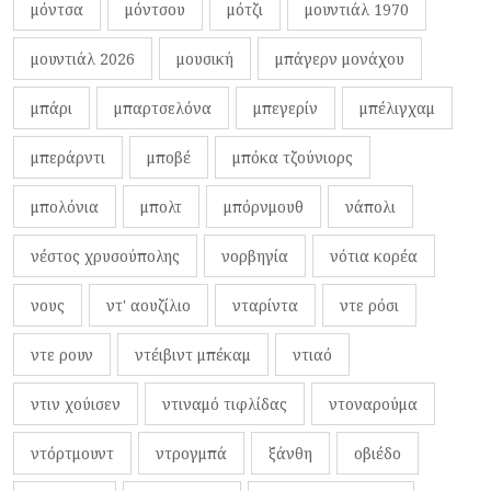
μόντσα
μόντσου
μότζι
μουντιάλ 1970
μουντιάλ 2026
μουσική
μπάγερν μονάχου
μπάρι
μπαρτσελόνα
μπεγερίν
μπέλιγχαμ
μπεράρντι
μποβέ
μπόκα τζούνιορς
μπολόνια
μπολτ
μπόρνμουθ
νάπολι
νέστος χρυσούπολης
νορβηγία
νότια κορέα
νους
ντ' αουζίλιο
νταρίντα
ντε ρόσι
ντε ρουν
ντέιβιντ μπέκαμ
ντιαό
ντιν χούισεν
ντιναμό τιφλίδας
ντοναρούμα
ντόρτμουντ
ντρογμπά
ξάνθη
οβιέδο