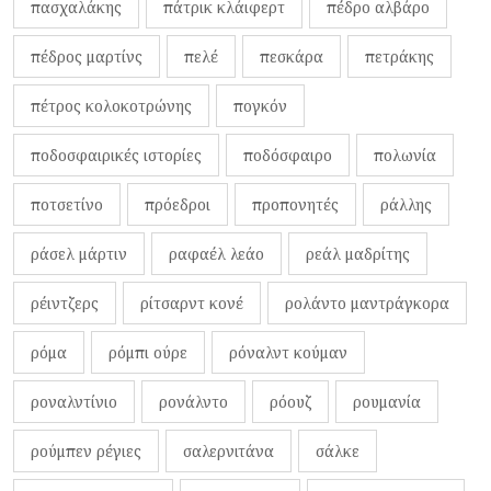
πασχαλάκης
πάτρικ κλάιφερτ
πέδρο αλβάρο
πέδρος μαρτίνς
πελέ
πεσκάρα
πετράκης
πέτρος κολοκοτρώνης
πογκόν
ποδοσφαιρικές ιστορίες
ποδόσφαιρο
πολωνία
ποτσετίνο
πρόεδροι
προπονητές
ράλλης
ράσελ μάρτιν
ραφαέλ λεάο
ρεάλ μαδρίτης
ρέιντζερς
ρίτσαρντ κονέ
ρολάντο μαντράγκορα
ρόμα
ρόμπι ούρε
ρόναλντ κούμαν
ροναλντίνιο
ρονάλντο
ρόουζ
ρουμανία
ρούμπεν ρέγιες
σαλερνιτάνα
σάλκε