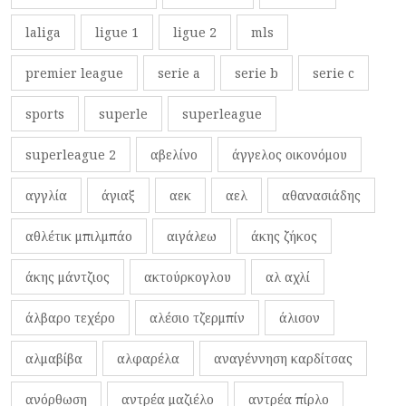
laliga
ligue 1
ligue 2
mls
premier league
serie a
serie b
serie c
sports
superle
superleague
superleague 2
αβελίνο
άγγελος οικονόμου
αγγλία
άγιαξ
αεκ
αελ
αθανασιάδης
αθλέτικ μπιλμπάο
αιγάλεω
άκης ζήκος
άκης μάντζιος
ακτούρκογλου
αλ αχλί
άλβαρο τεχέρο
αλέσιο τζερμπίν
άλισον
αλμαβίβα
αλφαρέλα
αναγέννηση καρδίτσας
ανόρθωση
αντρέα μαζιέλο
αντρέα πίρλο