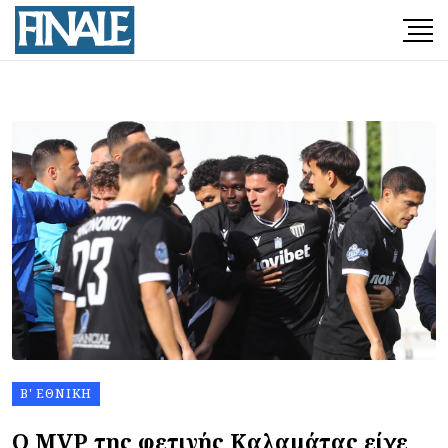
Β' ΕΘΝΙΚΉ
Ο MVP της φετινής Καλαμάτας είχε