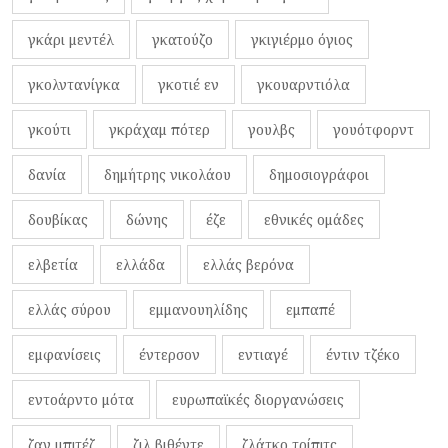
γκάρι μεντέλ
γκατούζο
γκιγιέρμο όγιος
γκολντανίγκα
γκοτιέ εν
γκουαρντιόλα
γκούτι
γκράχαμ πότερ
γουλβς
γουότφορντ
δανία
δημήτρης νικολάου
δημοσιογράφοι
δουβίκας
δώνης
έζε
εθνικές ομάδες
ελβετία
ελλάδα
ελλάς βερόνα
ελλάς σύρου
εμμανουηλίδης
εμπαπέ
εμφανίσεις
έντερσον
εντιαγέ
έντιν τζέκο
εντοάρντο μότα
ευρωπαϊκές διοργανώσεις
ζαν μπιτέζ
ζιλ βιθέντε
ζλάτκο τρίπιτς