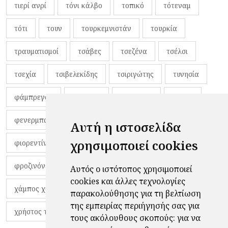
τιερί ανρί
τόνι κάλβο
τοπικό
τότεναμ
τότι
τουν
τουρκεμνιστάν
τουρκία
τραυματισμοί
τσάβες
τσεζένα
τσέλσι
τσεχία
τσιβελεκίδης
τσιριγώτης
τυνησία
φάμπρεγας
φανέλες
φαντιγκά
φαρές
φενερμπαχτσέ
φερνάντο τόρες
φίλαθλοι
Αυτή η ιστοσελίδα
χρησιμοποιεί cookies
φιορεντίνα
φιρμίνο
φρανκ ντε μπουρ
φροζινόνε
φωκικός
χαβίτο
Αυτός ο ιστότοπος χρησιμοποιεί
cookies και άλλες τεχνολογίες
χάμπος χαραλάμπους
χάρι πότερ
παρακολούθησης για τη βελτίωση
της εμπειρίας περιήγησής σας για
χρήστος τζόλης
τους ακόλουθους σκοπούς:
για να