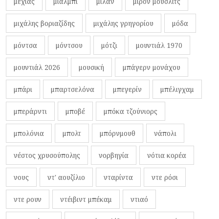
μεχίας
μιάλμπι
μίλαν
μίρον μούσλιτς
μιχάλης βοριαζίδης
μιχάλης γρηγορίου
μόδα
μόντσα
μόντσου
μότζι
μουντιάλ 1970
μουντιάλ 2026
μουσική
μπάγερν μονάχου
μπάρι
μπαρτσελόνα
μπεγερίν
μπέλιγχαμ
μπεράρντι
μποβέ
μπόκα τζούνιορς
μπολόνια
μπολτ
μπόρνμουθ
νάπολι
νέστος χρυσούπολης
νορβηγία
νότια κορέα
νους
ντ' αουζίλιο
νταρίντα
ντε ρόσι
ντε ρουν
ντέιβιντ μπέκαμ
ντιαό