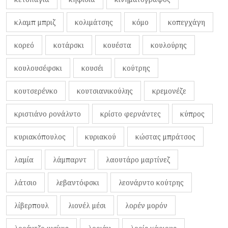
κλαμπ μπριζ
κολιμάτσης
κόμο
κοπεγχάγη
κορεό
κοτάρσκι
κουέστα
κουλούρης
κουλουσέφσκι
κουσέι
κούτρης
κουτσερένκο
κουτσιανικούλης
κρεμονέζε
κριστιάνο ρονάλντο
κρίστο φερνάντες
κύπρος
κυριακόπουλος
κυριακού
κώστας μπράτσος
λαμία
λάμπαρντ
λαουτάρο μαρτίνεζ
λάτσιο
λεβαντόφσκι
λεονάρντο κούτρης
λίβερπουλ
λιονέλ μέσι
λορέν μορόν