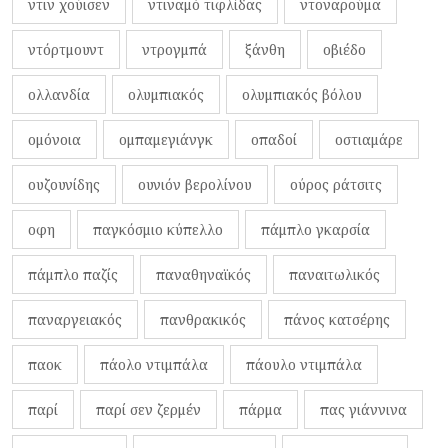
ντιν χούισεν
ντιναμό τιφλίδας
ντοναρούμα
ντόρτμουντ
ντρογμπά
ξάνθη
οβιέδο
ολλανδία
ολυμπιακός
ολυμπιακός βόλου
ομόνοια
ομπαμεγιάνγκ
οπαδοί
οστιαμάρε
ουζουνίδης
ουνιόν βερολίνου
ούρος ράτσιτς
οφη
παγκόσμιο κύπελλο
πάμπλο γκαρσία
πάμπλο παζίς
παναθηναϊκός
παναιτωλικός
παναργειακός
πανθρακικός
πάνος κατσέρης
παοκ
πάολο ντιμπάλα
πάουλο ντιμπάλα
παρί
παρί σεν ζερμέν
πάρμα
πας γιάννινα