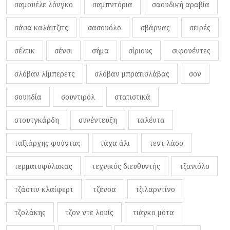
σαμουέλε λόνγκο
σαμπντόρια
σαουδική αραβία
σάσα καλάιτζιτς
σασουόλο
σβάρνας
σειρές
σέλτικ
σένσι
σήμα
σίριους
σιφουέντες
σλόβαν λίμπερετς
σλόβαν μπρατισλάβας
σον
σουηδία
σουντιρόλ
στατιστικά
στουτγκάρδη
συνέντευξη
ταλέντα
ταξιάρχης φούντας
τάχα άλι
τεντ λάσο
τερματοφύλακας
τεχνικός διευθυντής
τζανιόλο
τζάστιν κλαίφερτ
τζένοα
τζιλαρντίνο
τζολάκης
τζον ντε λουίς
τιάγκο μότα