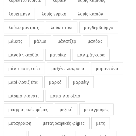
λορέντζο ινσίνιε
λοριάν
λορίς κάριους
λουέι μπεν
λουίς ενρίκε
λουίς καριόν
λούκα μόντριτς
λούκα τόνι
μαγδεμβούργο
μάικιτς
μάλμε
μάνατζερ
μανδάς
μανού γκαρθία
μανρίκε
μαντράγκορα
μάντσεστερ σίτι
μαξένς λακρουά
μαραντόνα
μαρί-λουίζ έτα
μαρκό
μαρσέιγ
μάσιμο ντονάτι
ματία ντε σίλιο
μεαγραφικές φήμες
μεξικό
μεταγραφές
μεταγραφή
μεταγραφικές φήμες
μετς