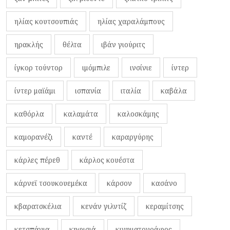
ηλίας κουτσουπιάς
ηλίας χαραλάμπους
ηρακλής
θέλτα
ιβάν γιούριτς
ίγκορ τούντορ
ιμόμπιλε
ινσίνιε
ίντερ
ίντερ μαϊάμι
ισπανία
ιταλία
καβάλα
καθόρλα
καλαμάτα
καλοσκάμης
καμορανέζι
καντέ
καραργύρης
κάρλες πέρεθ
κάρλος κουέστα
κάρνεϊ τσουκουεμέκα
κάρσον
κασάνο
κβαρατσκέλια
κενάν γιλντίζ
κεραμίτσης
κετσπάγια
κηφισιά
κινηματογράφος