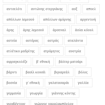
αντσελότι
αντώνης στεργιάκης
αοξ
αποελ
απόλλων λεμεσού
απόλλων σμύρνης
αργεντινή
άρης
άρης λεμεσού
άρσεναλ
άσλει κόουλ
αστεία
αστέρας
αστράς
αταλάντα
ατλέτικο μαδρίτης
ατρόμητος
αυστρία
αφραγκολέζε
β' εθνική
βάλτερ ματσάρι
βάρντι
βασίλ κουσέι
βιγιαρεάλ
βόλος
βοσνία
γ' εθνική
γαλατασαράι
γαλλία
γερμανία
γεωργία
γιάννης κόντης
γιουβέντους
γιώργος χαραλαμπόγλου